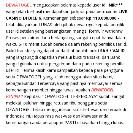
DEWATOGEL
mengucapkan selamat kepada user id :
NIR***
yang telah berhasil mendapatkan jackpot pada permainan
LIVE
CASINO DI DICE 6
.
Kemenangan sebesar
Rp
110.000.000
,-.
telah dibayarkan LUNAS oleh pihak dewatogel kepada pemilik
user id setelah yang bersangkutan mengisi formulir withdraw.
Proses pencairan dana berlangsung sangat cepat hanya dalam
waktu 5-10 menit sudah berada dalam rekening pemilik user id.
Bukti transfer yang dapat anda lihat adalah bukti
SAH / VALID
yang langsung di dapatkan melalui bukti transaksi dari Bank
yang digunakan untuk pengiriman dana pada rekening pemilik
user id. Terima kasih kami sampaikan kepada para pengguna
setia DEWATOGEL yang telah menggunakan situs kami,
sebagai Bandar Terpercaya yang pastinya membayar semua
kemenangan member hingga lunas. Apakah
DEWATOGEL
PENIPU
? Reputasi “DEWATOGEL TERPERCAYA” sudah sangat
melekat. puluhan hingga ratusan ribu pengguna setia
DEWATOGEL tetap menggunakan situs terbesar dan terbaik di
Indonesia ini. Hapus rasa was-was dan khawatir anda,
kemenangan anda berapapun PASTI dibayarkan hingga lunas.