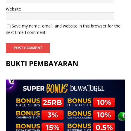
Website
Save my name, email, and website in this browser for the
next time I comment.
BUKTI PEMBAYARAN