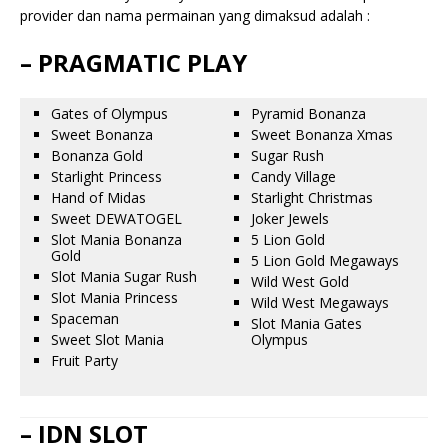
provider dan nama permainan yang dimaksud adalah :
– PRAGMATIC PLAY
Gates of Olympus
Pyramid Bonanza
Sweet Bonanza
Sweet Bonanza Xmas
Bonanza Gold
Sugar Rush
Starlight Princess
Candy Village
Hand of Midas
Starlight Christmas
Sweet DEWATOGEL
Joker Jewels
Slot Mania Bonanza
5 Lion Gold
Gold
5 Lion Gold Megaways
Slot Mania Sugar Rush
Wild West Gold
Slot Mania Princess
Wild West Megaways
Spaceman
Slot Mania Gates
Sweet Slot Mania
Olympus
Fruit Party
– IDN SLOT