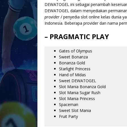
DEWATOGEL ini sebagai penambah keseruan a
DEWATOGEL dalam menyediakan permainan s
provider
/ penyedia slot online kelas dunia 
Indonesia. Beberapa provider dan nama per
– PRAGMATIC PLAY
Gates of Olympus
Sweet Bonanza
Bonanza Gold
Starlight Princess
Hand of Midas
Sweet DEWATOGEL
Slot Mania Bonanza Gold
Slot Mania Sugar Rush
Slot Mania Princess
Spaceman
Sweet Slot Mania
Fruit Party