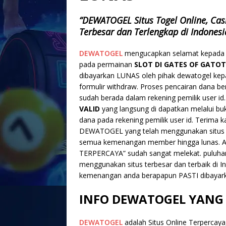
“DEWATOGEL Situs Togel Online, Casi
Terbesar dan Terlengkap di Indonesi
DEWATOGEL
mengucapkan selamat kepada u
pada permainan
SLOT DI GATES OF GATO
dibayarkan LUNAS oleh pihak dewatogel kepa
formulir withdraw. Proses pencairan dana b
sudah berada dalam rekening pemilik user id.
VALID
yang langsung di dapatkan melalui buk
dana pada rekening pemilik user id. Terima 
DEWATOGEL yang telah menggunakan situs k
semua kemenangan member hingga lunas. 
TERPERCAYA” sudah sangat melekat. puluha
menggunakan situs terbesar dan terbaik di I
kemenangan anda berapapun PASTI dibayark
INFO DEWATOGEL YANG 
DEWATOGEL
adalah Situs Online Terpercaya