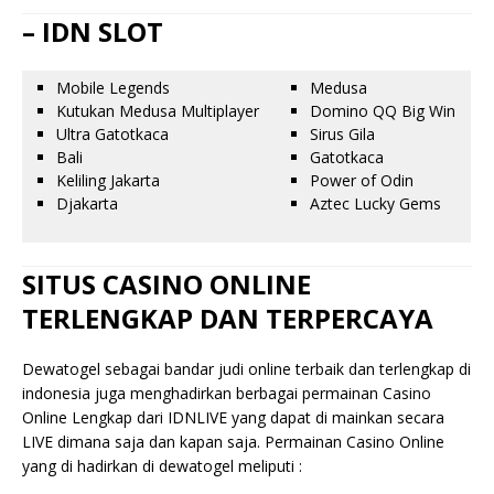
– IDN SLOT
Mobile Legends
Medusa
Kutukan Medusa Multiplayer
Domino QQ Big Win
Ultra Gatotkaca
Sirus Gila
Bali
Gatotkaca
Keliling Jakarta
Power of Odin
Djakarta
Aztec Lucky Gems
SITUS CASINO ONLINE
TERLENGKAP DAN TERPERCAYA
Dewatogel sebagai bandar judi online terbaik dan terlengkap di
indonesia juga menghadirkan berbagai permainan Casino
Online Lengkap dari IDNLIVE yang dapat di mainkan secara
LIVE dimana saja dan kapan saja. Permainan Casino Online
yang di hadirkan di dewatogel meliputi :