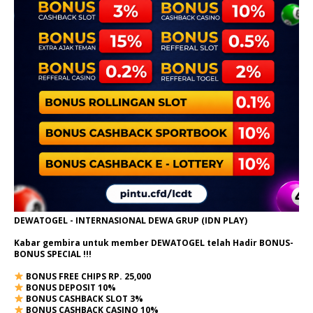
DEWATOGEL - INTERNASIONAL DEWA GRUP (IDN PLAY)
Kabar gembira untuk member DEWATOGEL telah Hadir
BONUS-
BONUS SPECIAL
!!!
BONUS FREE CHIPS RP. 25,000
BONUS DEPOSIT 10%
BONUS CASHBACK SLOT 3%
BONUS CASHBACK CASINO 10%