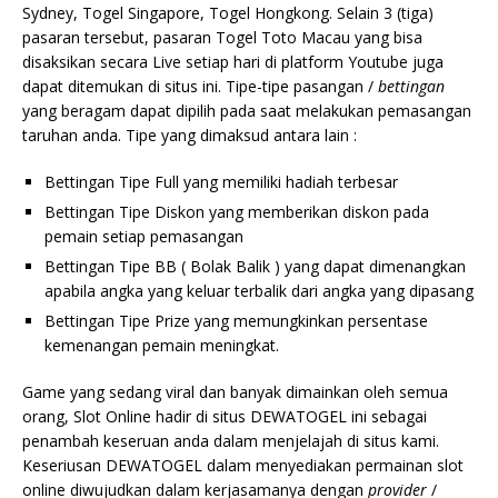
Sydney, Togel Singapore, Togel Hongkong. Selain 3 (tiga)
pasaran tersebut, pasaran Togel Toto Macau yang bisa
disaksikan secara Live setiap hari di platform Youtube juga
dapat ditemukan di situs ini. Tipe-tipe pasangan /
bettingan
yang beragam dapat dipilih pada saat melakukan pemasangan
taruhan anda. Tipe yang dimaksud antara lain :
Bettingan Tipe Full yang memiliki hadiah terbesar
Bettingan Tipe Diskon yang memberikan diskon pada
pemain setiap pemasangan
Bettingan Tipe BB ( Bolak Balik ) yang dapat dimenangkan
apabila angka yang keluar terbalik dari angka yang dipasang
Bettingan Tipe Prize yang memungkinkan persentase
kemenangan pemain meningkat.
Game yang sedang viral dan banyak dimainkan oleh semua
orang, Slot Online hadir di situs DEWATOGEL ini sebagai
penambah keseruan anda dalam menjelajah di situs kami.
Keseriusan DEWATOGEL dalam menyediakan permainan slot
online diwujudkan dalam kerjasamanya dengan
provider
/