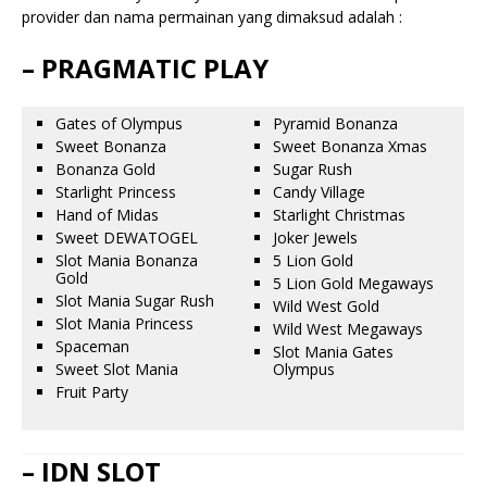
provider dan nama permainan yang dimaksud adalah :
– PRAGMATIC PLAY
Gates of Olympus
Pyramid Bonanza
Sweet Bonanza
Sweet Bonanza Xmas
Bonanza Gold
Sugar Rush
Starlight Princess
Candy Village
Hand of Midas
Starlight Christmas
Sweet DEWATOGEL
Joker Jewels
Slot Mania Bonanza
5 Lion Gold
Gold
5 Lion Gold Megaways
Slot Mania Sugar Rush
Wild West Gold
Slot Mania Princess
Wild West Megaways
Spaceman
Slot Mania Gates
Sweet Slot Mania
Olympus
Fruit Party
– IDN SLOT