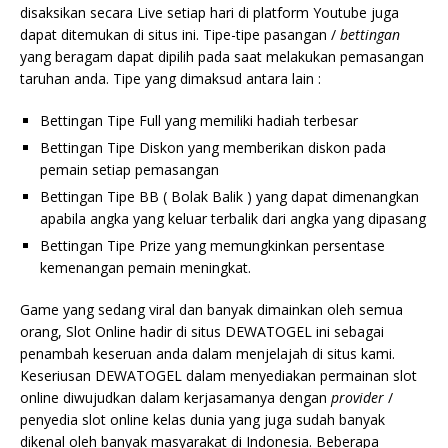
disaksikan secara Live setiap hari di platform Youtube juga
dapat ditemukan di situs ini. Tipe-tipe pasangan /
bettingan
yang beragam dapat dipilih pada saat melakukan pemasangan
taruhan anda. Tipe yang dimaksud antara lain :
Bettingan Tipe Full yang memiliki hadiah terbesar
Bettingan Tipe Diskon yang memberikan diskon pada
pemain setiap pemasangan
Bettingan Tipe BB ( Bolak Balik ) yang dapat dimenangkan
apabila angka yang keluar terbalik dari angka yang dipasang
Bettingan Tipe Prize yang memungkinkan persentase
kemenangan pemain meningkat.
Game yang sedang viral dan banyak dimainkan oleh semua
orang, Slot Online hadir di situs DEWATOGEL ini sebagai
penambah keseruan anda dalam menjelajah di situs kami.
Keseriusan DEWATOGEL dalam menyediakan permainan slot
online diwujudkan dalam kerjasamanya dengan
provider
/
penyedia slot online kelas dunia yang juga sudah banyak
dikenal oleh banyak masyarakat di Indonesia. Beberapa