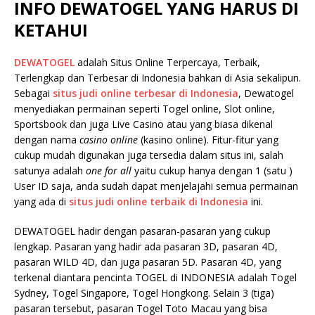
INFO DEWATOGEL YANG HARUS DI
KETAHUI
DEWATOGEL
adalah Situs Online Terpercaya, Terbaik,
Terlengkap dan Terbesar di Indonesia bahkan di Asia sekalipun.
Sebagai
situs judi online terbesar di Indonesia
, Dewatogel
menyediakan permainan seperti Togel online, Slot online,
Sportsbook dan juga Live Casino atau yang biasa dikenal
dengan nama
casino online
(kasino online). Fitur-fitur yang
cukup mudah digunakan juga tersedia dalam situs ini, salah
satunya adalah
one for all
yaitu cukup hanya dengan 1 (satu )
User ID saja, anda sudah dapat menjelajahi semua permainan
yang ada di
situs judi online terbaik di Indonesia
ini.
DEWATOGEL hadir dengan pasaran-pasaran yang cukup
lengkap. Pasaran yang hadir ada pasaran 3D, pasaran 4D,
pasaran WILD 4D, dan juga pasaran 5D. Pasaran 4D, yang
terkenal diantara pencinta TOGEL di INDONESIA adalah Togel
Sydney, Togel Singapore, Togel Hongkong. Selain 3 (tiga)
pasaran tersebut, pasaran Togel Toto Macau yang bisa