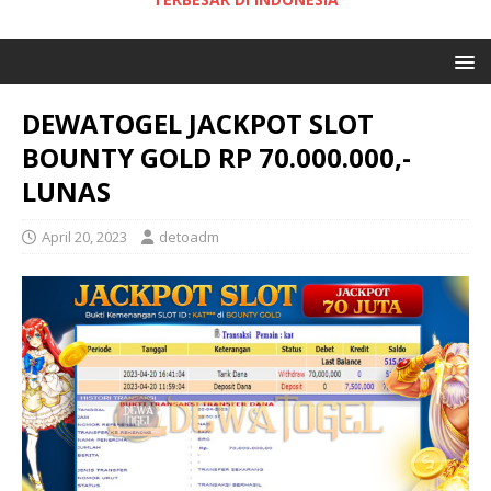
DEWATOGEL JACKPOT SLOT
BOUNTY GOLD RP 70.000.000,-
LUNAS
April 20, 2023
detoadm