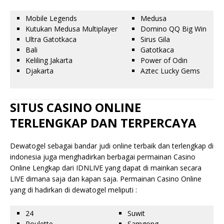
Mobile Legends
Medusa
Kutukan Medusa Multiplayer
Domino QQ Big Win
Ultra Gatotkaca
Sirus Gila
Bali
Gatotkaca
Keliling Jakarta
Power of Odin
Djakarta
Aztec Lucky Gems
SITUS CASINO ONLINE
TERLENGKAP DAN TERPERCAYA
Dewatogel sebagai bandar judi online terbaik dan terlengkap di
indonesia juga menghadirkan berbagai permainan Casino
Online Lengkap dari IDNLIVE yang dapat di mainkan secara
LIVE dimana saja dan kapan saja. Permainan Casino Online
yang di hadirkan di dewatogel meliputi :
24
Suwit
Roulette
Samgong