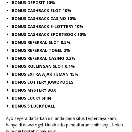
BONUS DEPOSIT 10%
BONUS CASHBACK SLOT 10%
BONUS CASHBACK CASINO 10%
BONUS CASHBACK E-LOTTERY 10%
BONUS CASHBACK SPORTBOOK 10%
BONUS REFERRAL SLOT 0.5%
BONUS REFERRAL TOGEL 2%
BONUS REFERRAL CASINO 0.2%
BONUS ROLLINGAN SLOT 0.1%
BONUS EXTRA AJAK TEMAN 15%
BONUS LOTTERY JOWOPOOLS
BONUS MYSTERY BOX
BONUS LUCKY SPIN
BONUS 5 LUCKY BALL
Ayo segera daftarkan diri anda pada situs terpercaya kami
hanya di dewatogel. Untuk info pendaftaran lebih lanjut boleh
hubungi kontak dibawah ini :