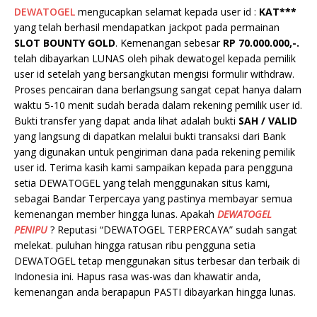
DEWATOGEL
mengucapkan selamat kepada user id :
KAT***
yang telah berhasil mendapatkan jackpot pada permainan
SLOT BOUNTY GOLD
. Kemenangan sebesar
RP
70.000.000
,-.
telah dibayarkan LUNAS oleh pihak dewatogel kepada pemilik
user id setelah yang bersangkutan mengisi formulir withdraw.
Proses pencairan dana berlangsung sangat cepat hanya dalam
waktu 5-10 menit sudah berada dalam rekening pemilik user id.
Bukti transfer yang dapat anda lihat adalah bukti
SAH / VALID
yang langsung di dapatkan melalui bukti transaksi dari Bank
yang digunakan untuk pengiriman dana pada rekening pemilik
user id. Terima kasih kami sampaikan kepada para pengguna
setia DEWATOGEL yang telah menggunakan situs kami,
sebagai Bandar Terpercaya yang pastinya membayar semua
kemenangan member hingga lunas. Apakah
DEWATOGEL
PENIPU
? Reputasi “DEWATOGEL TERPERCAYA” sudah sangat
melekat. puluhan hingga ratusan ribu pengguna setia
DEWATOGEL tetap menggunakan situs terbesar dan terbaik di
Indonesia ini. Hapus rasa was-was dan khawatir anda,
kemenangan anda berapapun PASTI dibayarkan hingga lunas.