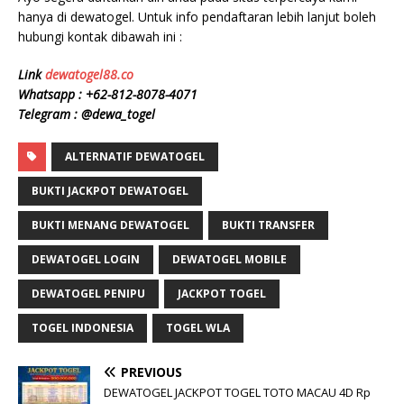
hanya di dewatogel. Untuk info pendaftaran lebih lanjut boleh
hubungi kontak dibawah ini :
Link
dewatogel88.co
Whatsapp : +62-812-8078-4071
Telegram : @dewa_togel
ALTERNATIF DEWATOGEL
BUKTI JACKPOT DEWATOGEL
BUKTI MENANG DEWATOGEL
BUKTI TRANSFER
DEWATOGEL LOGIN
DEWATOGEL MOBILE
DEWATOGEL PENIPU
JACKPOT TOGEL
TOGEL INDONESIA
TOGEL WLA
PREVIOUS
DEWATOGEL JACKPOT TOGEL TOTO MACAU 4D Rp