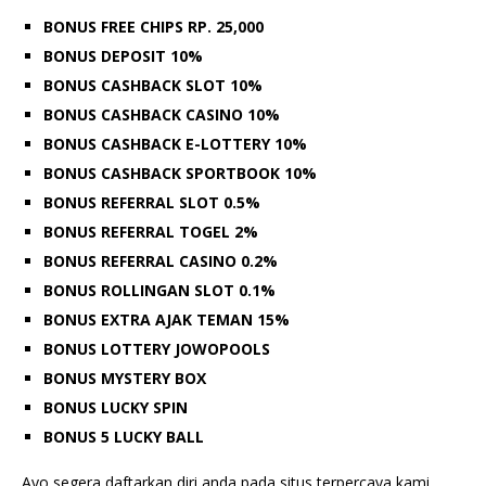
BONUS FREE CHIPS RP. 25,000
BONUS DEPOSIT 10%
BONUS CASHBACK SLOT 10%
BONUS CASHBACK CASINO 10%
BONUS CASHBACK E-LOTTERY 10%
BONUS CASHBACK SPORTBOOK 10%
BONUS REFERRAL SLOT 0.5%
BONUS REFERRAL TOGEL 2%
BONUS REFERRAL CASINO 0.2%
BONUS ROLLINGAN SLOT 0.1%
BONUS EXTRA AJAK TEMAN 15%
BONUS LOTTERY JOWOPOOLS
BONUS MYSTERY BOX
BONUS LUCKY SPIN
BONUS 5 LUCKY BALL
Ayo segera daftarkan diri anda pada situs terpercaya kami