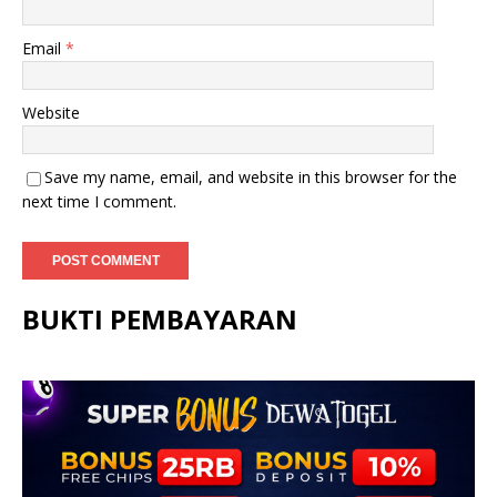
Email
*
Website
Save my name, email, and website in this browser for the
next time I comment.
BUKTI PEMBAYARAN