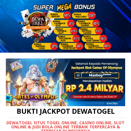
BUKTI JACKPOT DEWATOGEL
DEWATOGEL SITUS TOGEL ONLINE, CASINO ONLINE, SLOT
ONLINE & JUDI BOLA ONLINE TERBAIK TERPERCAYA &
TERBESAR DI INDONESIA