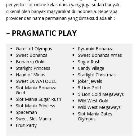
penyedia slot online kelas dunia yang juga sudah banyak
dikenal oleh banyak masyarakat di Indonesia. Beberapa
provider dan nama permainan yang dimaksud adalah :
– PRAGMATIC PLAY
Gates of Olympus
Pyramid Bonanza
Sweet Bonanza
Sweet Bonanza Xmas
Bonanza Gold
Sugar Rush
Starlight Princess
Candy Village
Hand of Midas
Starlight Christmas
Sweet DEWATOGEL
Joker Jewels
Slot Mania Bonanza
5 Lion Gold
Gold
5 Lion Gold Megaways
Slot Mania Sugar Rush
Wild West Gold
Slot Mania Princess
Wild West Megaways
Spaceman
Slot Mania Gates
Sweet Slot Mania
Olympus
Fruit Party