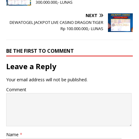
300.000.000,- LUNAS
NEXT
DEWATOGEL JACKPOT LIVE CASINO DRAGON TIGER
Rp 100.000.000,- LUNAS
BE THE FIRST TO COMMENT
Leave a Reply
Your email address will not be published.
Comment
Name
*