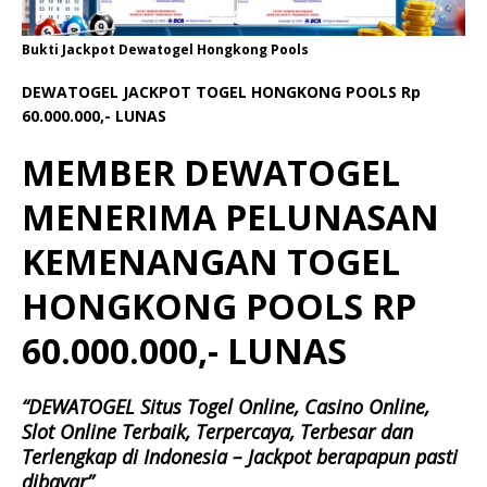
Bukti Jackpot Dewatogel Hongkong Pools
DEWATOGEL JACKPOT TOGEL HONGKONG POOLS Rp
60.000.000,- LUNAS
MEMBER DEWATOGEL
MENERIMA PELUNASAN
KEMENANGAN
TOGEL
HONGKONG POOLS RP
60.000.000,- LUNAS
“DEWATOGEL Situs Togel Online, Casino Online,
Slot Online Terbaik, Terpercaya, Terbesar dan
Terlengkap di Indonesia – Jackpot berapapun pasti
dibayar”