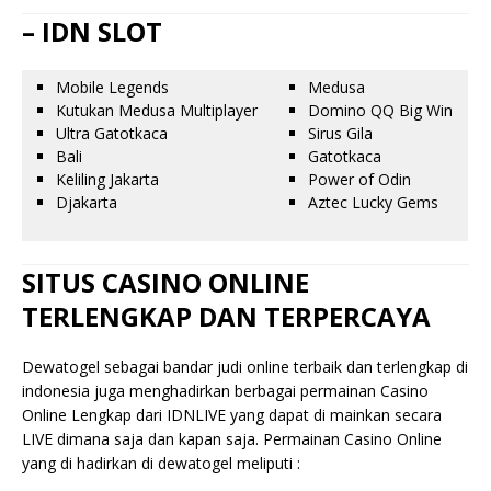
– IDN SLOT
Mobile Legends
Medusa
Kutukan Medusa Multiplayer
Domino QQ Big Win
Ultra Gatotkaca
Sirus Gila
Bali
Gatotkaca
Keliling Jakarta
Power of Odin
Djakarta
Aztec Lucky Gems
SITUS CASINO ONLINE
TERLENGKAP DAN TERPERCAYA
Dewatogel sebagai bandar judi online terbaik dan terlengkap di
indonesia juga menghadirkan berbagai permainan Casino
Online Lengkap dari IDNLIVE yang dapat di mainkan secara
LIVE dimana saja dan kapan saja. Permainan Casino Online
yang di hadirkan di dewatogel meliputi :