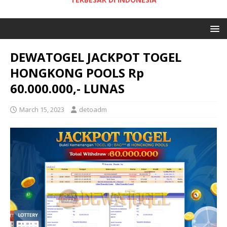
DEWATOGEL JACKPOT TOGEL
HONGKONG POOLS Rp
60.000.000,- LUNAS
March 15, 2023
detoadm