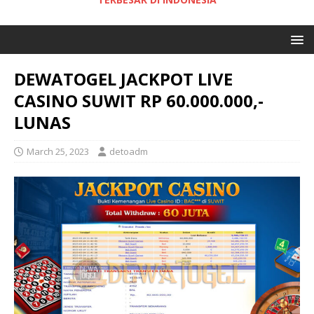
DEWATOGEL JACKPOT LIVE
CASINO SUWIT RP 60.000.000,-
LUNAS
March 25, 2023
detoadm