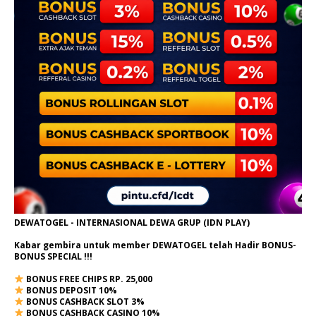
DEWATOGEL - INTERNASIONAL DEWA GRUP (IDN PLAY)
Kabar gembira untuk member DEWATOGEL telah Hadir
BONUS-
BONUS SPECIAL
!!!
BONUS FREE CHIPS RP. 25,000
BONUS DEPOSIT 10%
BONUS CASHBACK SLOT 3%
BONUS CASHBACK CASINO 10%