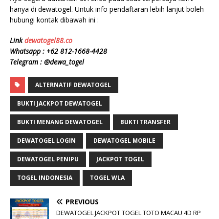
hanya di dewatogel. Untuk info pendaftaran lebih lanjut boleh
hubungi kontak dibawah ini :
Link
dewatogel88.co
Whatsapp : +62 812-1668-4428
Telegram : @dewa_togel
ALTERNATIF DEWATOGEL
BUKTI JACKPOT DEWATOGEL
BUKTI MENANG DEWATOGEL
BUKTI TRANSFER
DEWATOGEL LOGIN
DEWATOGEL MOBILE
DEWATOGEL PENIPU
JACKPOT TOGEL
TOGEL INDONESIA
TOGEL WLA
PREVIOUS
DEWATOGEL JACKPOT TOGEL TOTO MACAU 4D RP