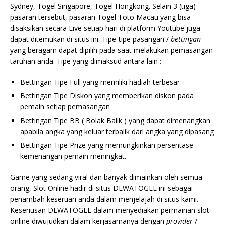
Sydney, Togel Singapore, Togel Hongkong. Selain 3 (tiga)
pasaran tersebut, pasaran Togel Toto Macau yang bisa
disaksikan secara Live setiap hari di platform Youtube juga
dapat ditemukan di situs ini. Tipe-tipe pasangan /
bettingan
yang beragam dapat dipilih pada saat melakukan pemasangan
taruhan anda. Tipe yang dimaksud antara lain :
Bettingan Tipe Full yang memiliki hadiah terbesar
Bettingan Tipe Diskon yang memberikan diskon pada
pemain setiap pemasangan
Bettingan Tipe BB ( Bolak Balik ) yang dapat dimenangkan
apabila angka yang keluar terbalik dari angka yang dipasang
Bettingan Tipe Prize yang memungkinkan persentase
kemenangan pemain meningkat.
Game yang sedang viral dan banyak dimainkan oleh semua
orang, Slot Online hadir di situs DEWATOGEL ini sebagai
penambah keseruan anda dalam menjelajah di situs kami.
Keseriusan DEWATOGEL dalam menyediakan permainan slot
online diwujudkan dalam kerjasamanya dengan
provider
/