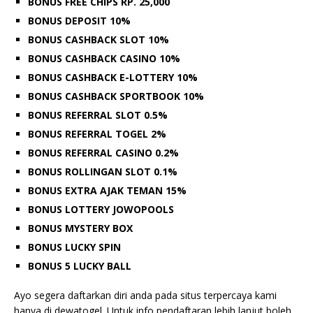
BONUS FREE CHIPS RP. 25,000
BONUS DEPOSIT 10%
BONUS CASHBACK SLOT 10%
BONUS CASHBACK CASINO 10%
BONUS CASHBACK E-LOTTERY 10%
BONUS CASHBACK SPORTBOOK 10%
BONUS REFERRAL SLOT 0.5%
BONUS REFERRAL TOGEL 2%
BONUS REFERRAL CASINO 0.2%
BONUS ROLLINGAN SLOT 0.1%
BONUS EXTRA AJAK TEMAN 15%
BONUS LOTTERY JOWOPOOLS
BONUS MYSTERY BOX
BONUS LUCKY SPIN
BONUS 5 LUCKY BALL
Ayo segera daftarkan diri anda pada situs terpercaya kami
hanya di dewatogel. Untuk info pendaftaran lebih lanjut boleh