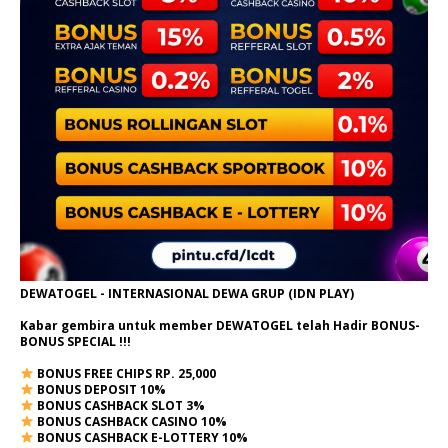
DEWATOGEL - INTERNASIONAL DEWA GRUP (IDN PLAY)
Kabar gembira untuk member DEWATOGEL telah Hadir
BONUS-
BONUS SPECIAL
!!!
BONUS FREE CHIPS RP. 25,000
BONUS DEPOSIT 10%
BONUS CASHBACK SLOT 3%
BONUS CASHBACK CASINO 10%
BONUS CASHBACK E-LOTTERY 10%