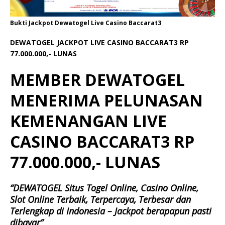
Bukti Jackpot Dewatogel Live Casino Baccarat3
DEWATOGEL JACKPOT LIVE CASINO BACCARAT3 RP
77.000.000,- LUNAS
MEMBER DEWATOGEL
MENERIMA PELUNASAN
KEMENANGAN LIVE
CASINO BACCARAT3 RP
77.000.000,- LUNAS
“DEWATOGEL Situs Togel Online, Casino Online,
Slot Online Terbaik, Terpercaya, Terbesar dan
Terlengkap di Indonesia – Jackpot berapapun pasti
dibayar”