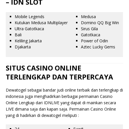
– IDN SLOT
Mobile Legends
Medusa
Kutukan Medusa Multiplayer
Domino QQ Big Win
Ultra Gatotkaca
Sirus Gila
Bali
Gatotkaca
Keliling Jakarta
Power of Odin
Djakarta
Aztec Lucky Gems
SITUS CASINO ONLINE
TERLENGKAP DAN TERPERCAYA
Dewatogel sebagai bandar judi online terbaik dan terlengkap di
indonesia juga menghadirkan berbagai permainan Casino
Online Lengkap dari IDNLIVE yang dapat di mainkan secara
LIVE dimana saja dan kapan saja. Permainan Casino Online
yang di hadirkan di dewatogel meliputi :
24
Suwit