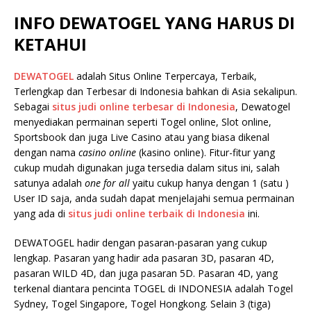
INFO DEWATOGEL YANG HARUS DI
KETAHUI
DEWATOGEL
adalah Situs Online Terpercaya, Terbaik,
Terlengkap dan Terbesar di Indonesia bahkan di Asia sekalipun.
Sebagai
situs judi online terbesar di Indonesia
, Dewatogel
menyediakan permainan seperti Togel online, Slot online,
Sportsbook dan juga Live Casino atau yang biasa dikenal
dengan nama
casino online
(kasino online). Fitur-fitur yang
cukup mudah digunakan juga tersedia dalam situs ini, salah
satunya adalah
one for all
yaitu cukup hanya dengan 1 (satu )
User ID saja, anda sudah dapat menjelajahi semua permainan
yang ada di
situs judi online terbaik di Indonesia
ini.
DEWATOGEL hadir dengan pasaran-pasaran yang cukup
lengkap. Pasaran yang hadir ada pasaran 3D, pasaran 4D,
pasaran WILD 4D, dan juga pasaran 5D. Pasaran 4D, yang
terkenal diantara pencinta TOGEL di INDONESIA adalah Togel
Sydney, Togel Singapore, Togel Hongkong. Selain 3 (tiga)