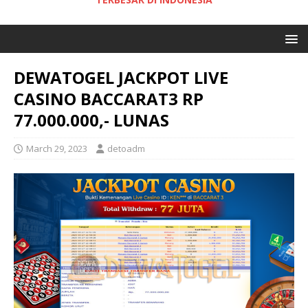
DEWATOGEL JACKPOT LIVE
CASINO BACCARAT3 RP
77.000.000,- LUNAS
March 29, 2023
detoadm