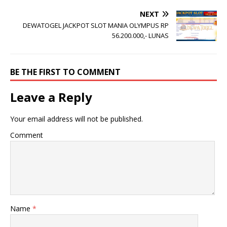
NEXT
DEWATOGEL JACKPOT SLOT MANIA OLYMPUS RP
56.200.000,- LUNAS
BE THE FIRST TO COMMENT
Leave a Reply
Your email address will not be published.
Comment
Name
*