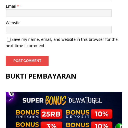
Email
*
Website
Save my name, email, and website in this browser for the
next time I comment.
BUKTI PEMBAYARAN