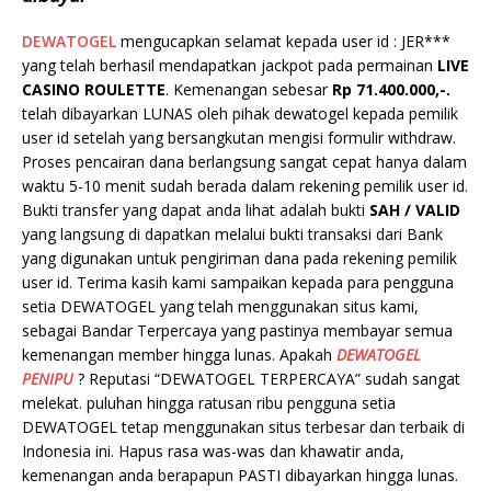
DEWATOGEL
mengucapkan selamat kepada user id : JER***
yang telah berhasil mendapatkan jackpot pada permainan
LIVE
CASINO ROULETTE
. Kemenangan sebesar
Rp 71.400.000,-.
telah dibayarkan LUNAS oleh pihak dewatogel kepada pemilik
user id setelah yang bersangkutan mengisi formulir withdraw.
Proses pencairan dana berlangsung sangat cepat hanya dalam
waktu 5-10 menit sudah berada dalam rekening pemilik user id.
Bukti transfer yang dapat anda lihat adalah bukti
SAH / VALID
yang langsung di dapatkan melalui bukti transaksi dari Bank
yang digunakan untuk pengiriman dana pada rekening pemilik
user id. Terima kasih kami sampaikan kepada para pengguna
setia DEWATOGEL yang telah menggunakan situs kami,
sebagai Bandar Terpercaya yang pastinya membayar semua
kemenangan member hingga lunas. Apakah
DEWATOGEL
PENIPU
? Reputasi “DEWATOGEL TERPERCAYA” sudah sangat
melekat. puluhan hingga ratusan ribu pengguna setia
DEWATOGEL tetap menggunakan situs terbesar dan terbaik di
Indonesia ini. Hapus rasa was-was dan khawatir anda,
kemenangan anda berapapun PASTI dibayarkan hingga lunas.