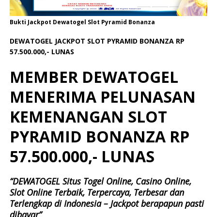
Bukti Jackpot Dewatogel Slot Pyramid Bonanza
DEWATOGEL JACKPOT SLOT PYRAMID BONANZA RP
57.500.000,- LUNAS
MEMBER DEWATOGEL
MENERIMA PELUNASAN
KEMENANGAN SLOT
PYRAMID BONANZA RP
57.500.000,- LUNAS
“DEWATOGEL Situs Togel Online, Casino Online,
Slot Online Terbaik, Terpercaya, Terbesar dan
Terlengkap di Indonesia – Jackpot berapapun pasti
dibayar”