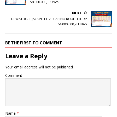
58.000.000,- LUNAS
NEXT
DEWATOGEL JACKPOT LIVE CASINO ROULETTE RP
64.000.000,- LUNAS
BE THE FIRST TO COMMENT
Leave a Reply
Your email address will not be published.
Comment
Name
*