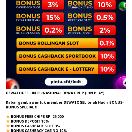
DEWATOGEL - INTERNASIONAL DEWA GRUP (IDN PLAY)
Kabar gembira untuk member DEWATOGEL telah Hadir
BONUS-
BONUS SPECIAL
!!!
BONUS FREE CHIPS RP. 25,000
BONUS DEPOSIT 10%
BONUS CASHBACK SLOT 3%
BONUS CASHBACK CASINO 10%