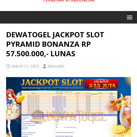
DEWATOGEL JACKPOT SLOT
PYRAMID BONANZA RP
57.500.000,- LUNAS
March 31, 2023
detoadm