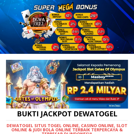
BUKTI JACKPOT DEWATOGEL
DEWATOGEL SITUS TOGEL ONLINE, CASINO ONLINE, SLOT
ONLINE & JUDI BOLA ONLINE TERBAIK TERPERCAYA &
TERBESAR DI INDONESIA