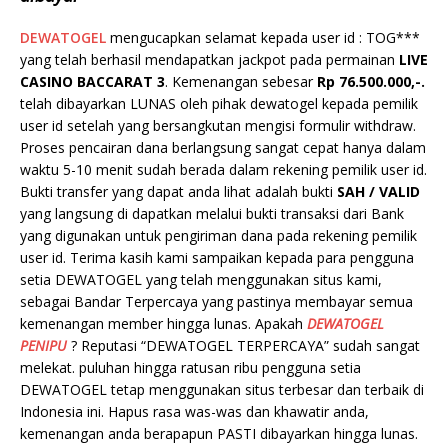
DEWATOGEL
mengucapkan selamat kepada user id : TOG***
yang telah berhasil mendapatkan jackpot pada permainan
LIVE
CASINO BACCARAT 3
. Kemenangan sebesar
Rp 76.500.000,-.
telah dibayarkan LUNAS oleh pihak dewatogel kepada pemilik
user id setelah yang bersangkutan mengisi formulir withdraw.
Proses pencairan dana berlangsung sangat cepat hanya dalam
waktu 5-10 menit sudah berada dalam rekening pemilik user id.
Bukti transfer yang dapat anda lihat adalah bukti
SAH / VALID
yang langsung di dapatkan melalui bukti transaksi dari Bank
yang digunakan untuk pengiriman dana pada rekening pemilik
user id. Terima kasih kami sampaikan kepada para pengguna
setia DEWATOGEL yang telah menggunakan situs kami,
sebagai Bandar Terpercaya yang pastinya membayar semua
kemenangan member hingga lunas. Apakah
DEWATOGEL
PENIPU
? Reputasi “DEWATOGEL TERPERCAYA” sudah sangat
melekat. puluhan hingga ratusan ribu pengguna setia
DEWATOGEL tetap menggunakan situs terbesar dan terbaik di
Indonesia ini. Hapus rasa was-was dan khawatir anda,
kemenangan anda berapapun PASTI dibayarkan hingga lunas.