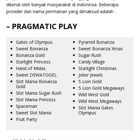
dikenal oleh banyak masyarakat di Indonesia. Beberapa
provider dan nama permainan yang dimaksud adalah :
– PRAGMATIC PLAY
Gates of Olympus
Pyramid Bonanza
Sweet Bonanza
Sweet Bonanza Xmas
Bonanza Gold
Sugar Rush
Starlight Princess
Candy Village
Hand of Midas
Starlight Christmas
Sweet DEWATOGEL
Joker Jewels
Slot Mania Bonanza
5 Lion Gold
Gold
5 Lion Gold Megaways
Slot Mania Sugar Rush
Wild West Gold
Slot Mania Princess
Wild West Megaways
Spaceman
Slot Mania Gates
Sweet Slot Mania
Olympus
Fruit Party