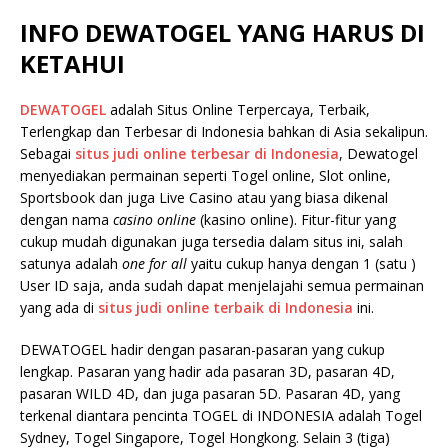
INFO DEWATOGEL YANG HARUS DI
KETAHUI
DEWATOGEL
adalah Situs Online Terpercaya, Terbaik,
Terlengkap dan Terbesar di Indonesia bahkan di Asia sekalipun.
Sebagai
situs judi online terbesar di Indonesia
, Dewatogel
menyediakan permainan seperti Togel online, Slot online,
Sportsbook dan juga Live Casino atau yang biasa dikenal
dengan nama
casino online
(kasino online). Fitur-fitur yang
cukup mudah digunakan juga tersedia dalam situs ini, salah
satunya adalah
one for all
yaitu cukup hanya dengan 1 (satu )
User ID saja, anda sudah dapat menjelajahi semua permainan
yang ada di
situs judi online terbaik di Indonesia
ini.
DEWATOGEL hadir dengan pasaran-pasaran yang cukup
lengkap. Pasaran yang hadir ada pasaran 3D, pasaran 4D,
pasaran WILD 4D, dan juga pasaran 5D. Pasaran 4D, yang
terkenal diantara pencinta TOGEL di INDONESIA adalah Togel
Sydney, Togel Singapore, Togel Hongkong. Selain 3 (tiga)