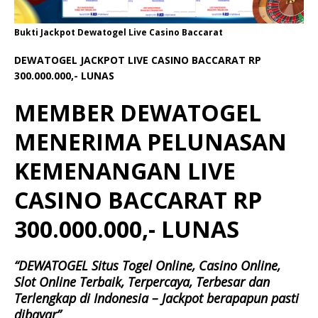
Bukti Jackpot Dewatogel Live Casino Baccarat
DEWATOGEL JACKPOT LIVE CASINO BACCARAT RP
300.000.000,- LUNAS
MEMBER DEWATOGEL
MENERIMA PELUNASAN
KEMENANGAN LIVE
CASINO BACCARAT RP
300.000.000,- LUNAS
“DEWATOGEL Situs Togel Online, Casino Online,
Slot Online Terbaik, Terpercaya, Terbesar dan
Terlengkap di Indonesia – Jackpot berapapun pasti
dibayar”