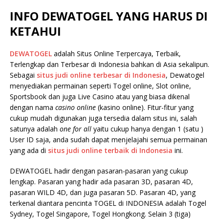
INFO DEWATOGEL YANG HARUS DI
KETAHUI
DEWATOGEL
adalah Situs Online Terpercaya, Terbaik,
Terlengkap dan Terbesar di Indonesia bahkan di Asia sekalipun.
Sebagai
situs judi online terbesar di Indonesia
, Dewatogel
menyediakan permainan seperti Togel online, Slot online,
Sportsbook dan juga Live Casino atau yang biasa dikenal
dengan nama
casino online
(kasino online). Fitur-fitur yang
cukup mudah digunakan juga tersedia dalam situs ini, salah
satunya adalah
one for all
yaitu cukup hanya dengan 1 (satu )
User ID saja, anda sudah dapat menjelajahi semua permainan
yang ada di
situs judi online terbaik di Indonesia
ini.
DEWATOGEL hadir dengan pasaran-pasaran yang cukup
lengkap. Pasaran yang hadir ada pasaran 3D, pasaran 4D,
pasaran WILD 4D, dan juga pasaran 5D. Pasaran 4D, yang
terkenal diantara pencinta TOGEL di INDONESIA adalah Togel
Sydney, Togel Singapore, Togel Hongkong. Selain 3 (tiga)