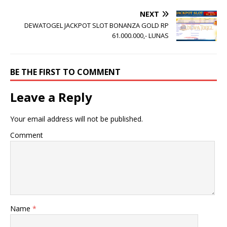
NEXT
DEWATOGEL JACKPOT SLOT BONANZA GOLD RP
61.000.000,- LUNAS
BE THE FIRST TO COMMENT
Leave a Reply
Your email address will not be published.
Comment
Name
*