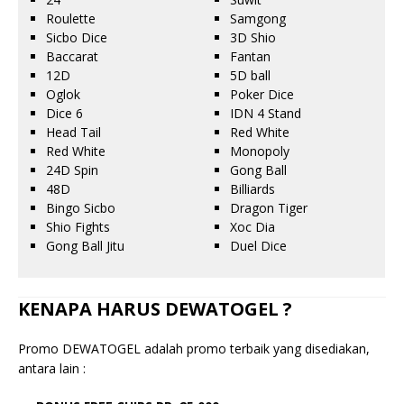
Roulette
Samgong
Sicbo Dice
3D Shio
Baccarat
Fantan
12D
5D ball
Oglok
Poker Dice
Dice 6
IDN 4 Stand
Head Tail
Red White
Red White
Monopoly
24D Spin
Gong Ball
48D
Billiards
Bingo Sicbo
Dragon Tiger
Shio Fights
Xoc Dia
Gong Ball Jitu
Duel Dice
KENAPA HARUS DEWATOGEL ?
Promo DEWATOGEL adalah promo terbaik yang disediakan,
antara lain :