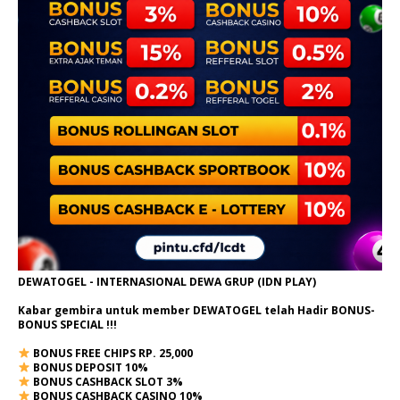
DEWATOGEL - INTERNASIONAL DEWA GRUP (IDN PLAY)
Kabar gembira untuk member DEWATOGEL telah Hadir
BONUS-
BONUS SPECIAL
!!!
BONUS FREE CHIPS RP. 25,000
BONUS DEPOSIT 10%
BONUS CASHBACK SLOT 3%
BONUS CASHBACK CASINO 10%