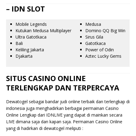
– IDN SLOT
Mobile Legends
Medusa
Kutukan Medusa Multiplayer
Domino QQ Big Win
Ultra Gatotkaca
Sirus Gila
Bali
Gatotkaca
Keliling Jakarta
Power of Odin
Djakarta
Aztec Lucky Gems
SITUS CASINO ONLINE
TERLENGKAP DAN TERPERCAYA
Dewatogel sebagai bandar judi online terbaik dan terlengkap di
indonesia juga menghadirkan berbagai permainan Casino
Online Lengkap dari IDNLIVE yang dapat di mainkan secara
LIVE dimana saja dan kapan saja. Permainan Casino Online
yang di hadirkan di dewatogel meliputi :