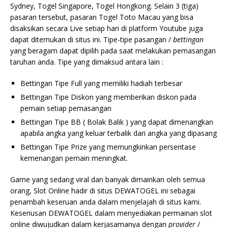
Sydney, Togel Singapore, Togel Hongkong. Selain 3 (tiga)
pasaran tersebut, pasaran Togel Toto Macau yang bisa
disaksikan secara Live setiap hari di platform Youtube juga
dapat ditemukan di situs ini. Tipe-tipe pasangan /
bettingan
yang beragam dapat dipilih pada saat melakukan pemasangan
taruhan anda. Tipe yang dimaksud antara lain :
Bettingan Tipe Full yang memiliki hadiah terbesar
Bettingan Tipe Diskon yang memberikan diskon pada
pemain setiap pemasangan
Bettingan Tipe BB ( Bolak Balik ) yang dapat dimenangkan
apabila angka yang keluar terbalik dari angka yang dipasang
Bettingan Tipe Prize yang memungkinkan persentase
kemenangan pemain meningkat.
Game yang sedang viral dan banyak dimainkan oleh semua
orang, Slot Online hadir di situs DEWATOGEL ini sebagai
penambah keseruan anda dalam menjelajah di situs kami.
Keseriusan DEWATOGEL dalam menyediakan permainan slot
online diwujudkan dalam kerjasamanya dengan
provider
/