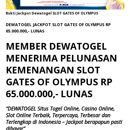
Bukti Jackpot Dewatogel SLOT GATES OF OLYMPUS
DEWATOGEL JACKPOT SLOT GATES OF OLYMPUS RP
65.000.000,- LUNAS
MEMBER DEWATOGEL
MENERIMA PELUNASAN
KEMENANGAN SLOT
GATES OF OLYMPUS RP
65.000.000,- LUNAS
“DEWATOGEL Situs Togel Online, Casino Online,
Slot Online Terbaik, Terpercaya, Terbesar dan
Terlengkap di Indonesia – Jackpot berapapun pasti
dibayar”