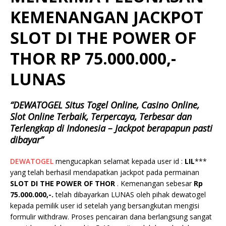
KEMENANGAN JACKPOT
SLOT DI THE POWER OF
THOR RP 75.000.000,-
LUNAS
“DEWATOGEL Situs Togel Online, Casino Online,
Slot Online Terbaik, Terpercaya, Terbesar dan
Terlengkap di Indonesia – Jackpot berapapun pasti
dibayar”
DEWATOGEL
mengucapkan selamat kepada user id :
LIL
***
yang telah berhasil mendapatkan jackpot pada permainan
SLOT DI THE POWER OF THOR
. Kemenangan sebesar
Rp
75.000.000,-.
telah dibayarkan LUNAS oleh pihak dewatogel
kepada pemilik user id setelah yang bersangkutan mengisi
formulir withdraw. Proses pencairan dana berlangsung sangat