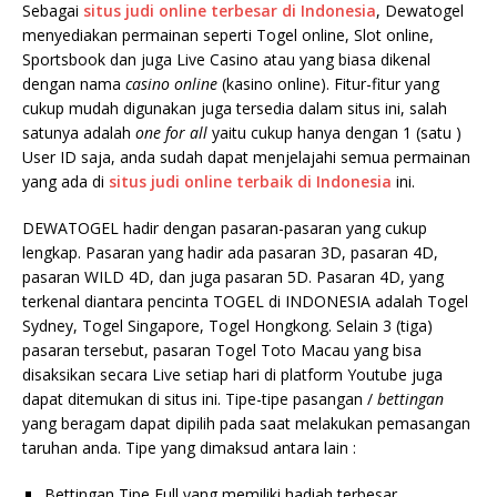
Sebagai
situs judi online terbesar di Indonesia
, Dewatogel
menyediakan permainan seperti Togel online, Slot online,
Sportsbook dan juga Live Casino atau yang biasa dikenal
dengan nama
casino online
(kasino online). Fitur-fitur yang
cukup mudah digunakan juga tersedia dalam situs ini, salah
satunya adalah
one for all
yaitu cukup hanya dengan 1 (satu )
User ID saja, anda sudah dapat menjelajahi semua permainan
yang ada di
situs judi online terbaik di Indonesia
ini.
DEWATOGEL hadir dengan pasaran-pasaran yang cukup
lengkap. Pasaran yang hadir ada pasaran 3D, pasaran 4D,
pasaran WILD 4D, dan juga pasaran 5D. Pasaran 4D, yang
terkenal diantara pencinta TOGEL di INDONESIA adalah Togel
Sydney, Togel Singapore, Togel Hongkong. Selain 3 (tiga)
pasaran tersebut, pasaran Togel Toto Macau yang bisa
disaksikan secara Live setiap hari di platform Youtube juga
dapat ditemukan di situs ini. Tipe-tipe pasangan /
bettingan
yang beragam dapat dipilih pada saat melakukan pemasangan
taruhan anda. Tipe yang dimaksud antara lain :
Bettingan Tipe Full yang memiliki hadiah terbesar