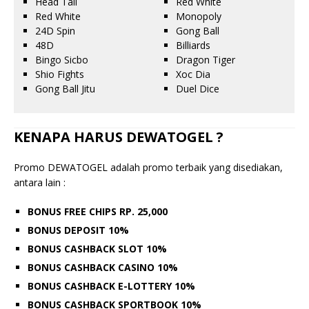
Head Tail
Red White
Red White
Monopoly
24D Spin
Gong Ball
48D
Billiards
Bingo Sicbo
Dragon Tiger
Shio Fights
Xoc Dia
Gong Ball Jitu
Duel Dice
KENAPA HARUS DEWATOGEL ?
Promo DEWATOGEL adalah promo terbaik yang disediakan,
antara lain :
BONUS FREE CHIPS RP. 25,000
BONUS DEPOSIT 10%
BONUS CASHBACK SLOT 10%
BONUS CASHBACK CASINO 10%
BONUS CASHBACK E-LOTTERY 10%
BONUS CASHBACK SPORTBOOK 10%