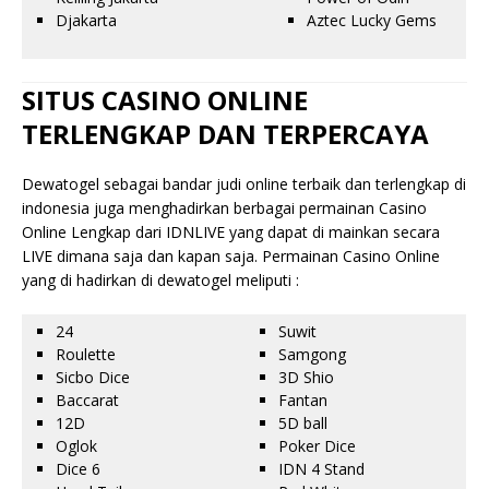
Djakarta
Aztec Lucky Gems
SITUS CASINO ONLINE
TERLENGKAP DAN TERPERCAYA
Dewatogel sebagai bandar judi online terbaik dan terlengkap di
indonesia juga menghadirkan berbagai permainan Casino
Online Lengkap dari IDNLIVE yang dapat di mainkan secara
LIVE dimana saja dan kapan saja. Permainan Casino Online
yang di hadirkan di dewatogel meliputi :
24
Suwit
Roulette
Samgong
Sicbo Dice
3D Shio
Baccarat
Fantan
12D
5D ball
Oglok
Poker Dice
Dice 6
IDN 4 Stand