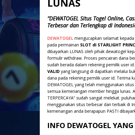
LUNAS
“DEWATOGEL Situs Togel Online, Casi
Terbesar dan Terlengkap di Indonesi
DEWATOGEL
mengucapkan selamat kepada u
pada permainan
SLOT di STARLIGHT PRIN
dibayarkan LUNAS oleh pihak dewatogel kepa
formulir withdraw. Proses pencairan dana b
sudah berada dalam rekening pemilik user id.
VALID
yang langsung di dapatkan melalui buk
dana pada rekening pemilik user id. Terima 
DEWATOGEL yang telah menggunakan situs k
semua kemenangan member hingga lunas. 
TERPERCAYA” sudah sangat melekat. puluha
menggunakan situs terbesar dan terbaik di I
kemenangan anda berapapun PASTI dibayark
INFO DEWATOGEL YANG 