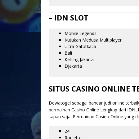
– IDN SLOT
Mobile Legends
Kutukan Medusa Multiplayer
Ultra Gatotkaca
Bali
Keliling Jakarta
Djakarta
SITUS CASINO ONLINE 
Dewatogel sebagai bandar judi online terbai
permainan Casino Online Lengkap dari IDNLI
kapan saja. Permainan Casino Online yang di 
24
Roulette