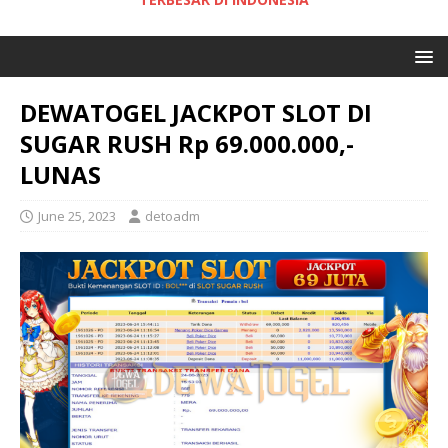
DEWATOGEL JACKPOT SLOT DI
SUGAR RUSH Rp 69.000.000,-
LUNAS
June 25, 2023
detoadm