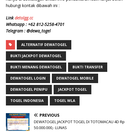
hubungi kontak dibawah ini :
Link
detolgg.cc
Whatsapp :
+62 812-5258-4701
Telegram : @dewa_togel
ALTERNATIF DEWATOGEL
BUKTI JACKPOT DEWATOGEL
BUKTI MENANG DEWATOGEL
BUKTI TRANSFER
DEWATOGEL LOGIN
DEWATOGEL MOBILE
DEWATOGEL PENIPU
JACKPOT TOGEL
TOGEL INDONESIA
TOGEL WLA
PREVIOUS
DEWATOGEL JACKPOT TOGEL DI TOTOMACAU 4D Rp
50.000.000,- LUNAS