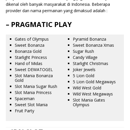
dikenal oleh banyak masyarakat di Indonesia. Beberapa
provider dan nama permainan yang dimaksud adalah :
– PRAGMATIC PLAY
Gates of Olympus
Pyramid Bonanza
Sweet Bonanza
Sweet Bonanza Xmas
Bonanza Gold
Sugar Rush
Starlight Princess
Candy Village
Hand of Midas
Starlight Christmas
Sweet DEWATOGEL
Joker Jewels
Slot Mania Bonanza
5 Lion Gold
Gold
5 Lion Gold Megaways
Slot Mania Sugar Rush
Wild West Gold
Slot Mania Princess
Wild West Megaways
Spaceman
Slot Mania Gates
Sweet Slot Mania
Olympus
Fruit Party