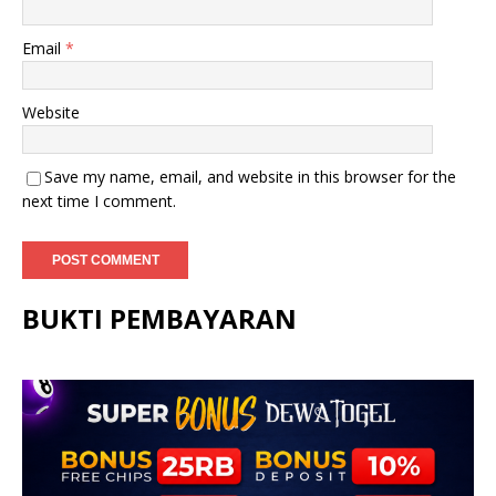
Email
*
Website
Save my name, email, and website in this browser for the
next time I comment.
BUKTI PEMBAYARAN