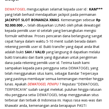
DEWATOGEL
mengucapkan selamat kepada user id :
KAM***
yang telah berhasil mendapatkan jackpot pada permainan
JACKPOT SLOT BONANZA XMAS
. Kemenangan sebesar
Rp
92.000.000 ,-.
telah dibayarkan LUNAS oleh pihak dewatogel
kepada pemilik user id setelah yang bersangkutan mengisi
formulir withdraw. Proses pencairan dana berlangsung sangat
cepat hanya dalam waktu 5-10 menit sudah berada dalam
rekening pemilik user id. Bukti transfer yang dapat anda lihat
adalah bukti
SAH / VALID
yang langsung di dapatkan melalui
bukti transaksi dari Bank yang digunakan untuk pengiriman
dana pada rekening pemilik user id. Terima kasih kami
sampaikan kepada para pengguna setia DEWATOGEL yang
telah menggunakan situs kami, sebagai Bandar Terpercaya
yang pastinya membayar semua kemenangan member hingga
lunas. Apakah
DEWATOGEL PENIPU
? Reputasi “DEWATOGEL
TERPERCAYA” sudah sangat melekat. puluhan hingga ratusan
ribu pengguna setia DEWATOGEL tetap menggunakan situs
terbesar dan terbaik di Indonesia ini. Hapus rasa was-was dan
khawatir anda, kemenangan anda berapapun PASTI