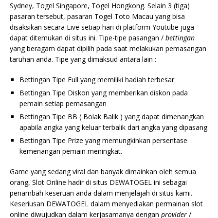
Sydney, Togel Singapore, Togel Hongkong. Selain 3 (tiga)
pasaran tersebut, pasaran Togel Toto Macau yang bisa
disaksikan secara Live setiap hari di platform Youtube juga
dapat ditemukan di situs ini. Tipe-tipe pasangan /
bettingan
yang beragam dapat dipilih pada saat melakukan pemasangan
taruhan anda. Tipe yang dimaksud antara lain :
Bettingan Tipe Full yang memiliki hadiah terbesar
Bettingan Tipe Diskon yang memberikan diskon pada
pemain setiap pemasangan
Bettingan Tipe BB ( Bolak Balik ) yang dapat dimenangkan
apabila angka yang keluar terbalik dari angka yang dipasang
Bettingan Tipe Prize yang memungkinkan persentase
kemenangan pemain meningkat.
Game yang sedang viral dan banyak dimainkan oleh semua
orang, Slot Online hadir di situs DEWATOGEL ini sebagai
penambah keseruan anda dalam menjelajah di situs kami.
Keseriusan DEWATOGEL dalam menyediakan permainan slot
online diwujudkan dalam kerjasamanya dengan
provider
/