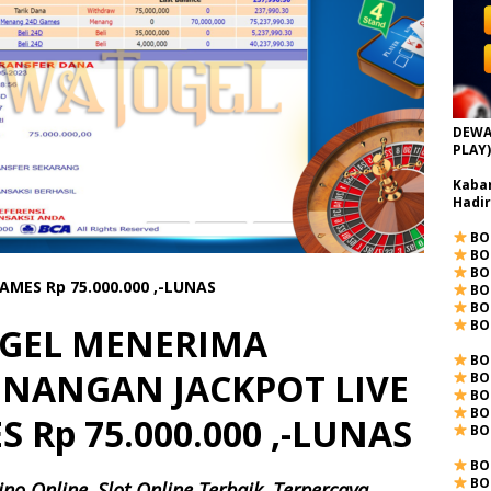
DEWA
PLAY)
Kaba
Hadi
BON
BO
BO
MES Rp 75.000.000 ,-LUNAS
BO
BO
BO
GEL MENERIMA
BO
NANGAN JACKPOT LIVE
BO
BO
BO
 Rp 75.000.000 ,-LUNAS
BO
BO
BO
no Online, Slot Online Terbaik, Terpercaya,