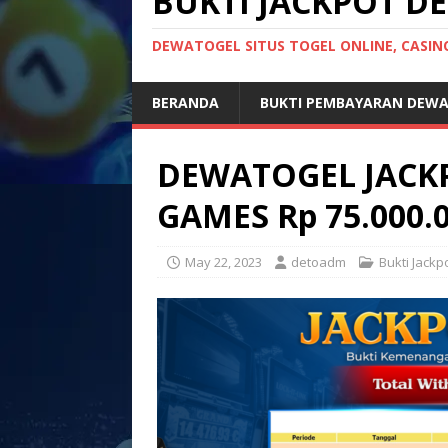
BUKTI JACKPOT D
DEWATOGEL SITUS TOGEL ONLINE, CASINO
BERANDA
BUKTI PEMBAYARAN DEW
DEWATOGEL JACKP
GAMES Rp 75.000.
May 22, 2023
detoadm
Bukti Jack