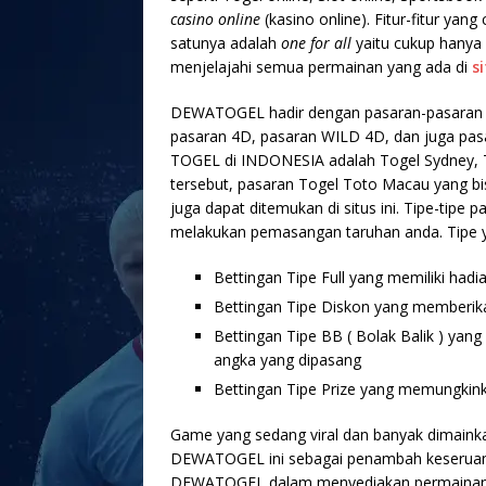
casino online
(kasino online). Fitur-fitur yan
satunya adalah
one for all
yaitu cukup hanya 
menjelajahi semua permainan yang ada di
s
DEWATOGEL hadir dengan pasaran-pasaran y
pasaran 4D, pasaran WILD 4D, dan juga pasa
TOGEL di INDONESIA adalah Togel Sydney, To
tersebut, pasaran Togel Toto Macau yang bis
juga dapat ditemukan di situs ini. Tipe-tipe 
melakukan pemasangan taruhan anda. Tipe ya
Bettingan Tipe Full yang memiliki hadi
Bettingan Tipe Diskon yang memberik
Bettingan Tipe BB ( Bolak Balik ) yang
angka yang dipasang
Bettingan Tipe Prize yang memungki
Game yang sedang viral dan banyak dimainkan
DEWATOGEL ini sebagai penambah keseruan a
DEWATOGEL dalam menyediakan permainan s