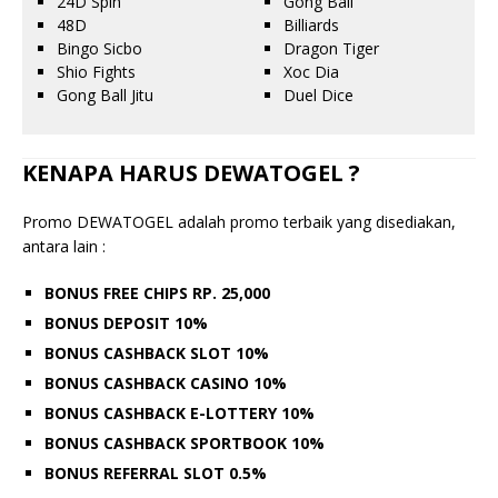
24D Spin
Gong Ball
48D
Billiards
Bingo Sicbo
Dragon Tiger
Shio Fights
Xoc Dia
Gong Ball Jitu
Duel Dice
KENAPA HARUS DEWATOGEL ?
Promo DEWATOGEL adalah promo terbaik yang disediakan,
antara lain :
BONUS FREE CHIPS RP. 25,000
BONUS DEPOSIT 10%
BONUS CASHBACK SLOT 10%
BONUS CASHBACK CASINO 10%
BONUS CASHBACK E-LOTTERY 10%
BONUS CASHBACK SPORTBOOK 10%
BONUS REFERRAL SLOT 0.5%