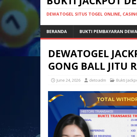
BUKTI JACKPOT D
DEWATOGEL SITUS TOGEL ONLINE, CASINO
BERANDA
BUKTI PEMBAYARAN DEW
DEWATOGEL JACKP
GONG BALL JITU R
June 24, 2026
detoadm
Bukti Jack