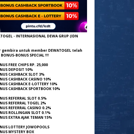
TOGEL - INTERNASIONAL DEWA GRUP (IDN
r gembira untuk member DEWATOGEL telah
r
BONUS-BONUS SPECIAL
!!!
US FREE CHIPS RP. 25,000
NUS DEPOSIT 10%
NUS CASHBACK SLOT 3%
NUS CASHBACK CASINO 10%
NUS CASHBACK E-LOTTERY 10%
NUS CASHBACK SPORTBOOK 10%
NUS REFERRAL SLOT 0.5%
NUS REFERRAL TOGEL 2%
NUS REFERRAL CASINO 0.2%
NUS ROLLINGAN SLOT 0.1%
NUS EXTRA AJAK TEMAN 15%
NUS LOTTERY JOWOPOOLS
NUS MYSTERY BOX