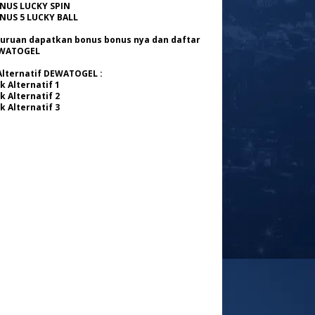
NUS LUCKY SPIN
NUS 5 LUCKY BALL
uruan dapatkan bonus bonus nya dan daftar
EWATOGEL
Alternatif
DEWATOGEL
:
k Alternatif 1
k Alternatif 2
k Alternatif 3