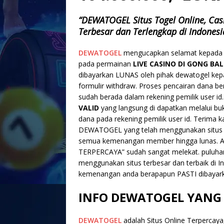
“DEWATOGEL Situs Togel Online, Casi
Terbesar dan Terlengkap di Indonesi
DEWATOGEL
mengucapkan selamat kepada u
pada permainan
LIVE CASINO DI GONG BAL
dibayarkan LUNAS oleh pihak dewatogel kepa
formulir withdraw. Proses pencairan dana b
sudah berada dalam rekening pemilik user id.
VALID
yang langsung di dapatkan melalui buk
dana pada rekening pemilik user id. Terima 
DEWATOGEL yang telah menggunakan situs k
semua kemenangan member hingga lunas. 
TERPERCAYA” sudah sangat melekat. puluha
menggunakan situs terbesar dan terbaik di I
kemenangan anda berapapun PASTI dibayark
INFO DEWATOGEL YANG 
DEWATOGEL
adalah Situs Online Terpercaya