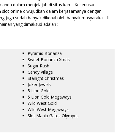
nda dalam menjelajah di situs kami. Keseriusan
lot online diwujudkan dalam kerjasamanya dengan
yang juga sudah banyak dikenal oleh banyak masyarakat di
mainan yang dimaksud adalah :
Pyramid Bonanza
Sweet Bonanza Xmas
Sugar Rush
Candy Village
Starlight Christmas
Joker Jewels
5 Lion Gold
5 Lion Gold Megaways
Wild West Gold
Wild West Megaways
Slot Mania Gates Olympus