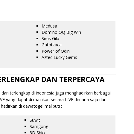
Medusa
Domino QQ Big Win
Sirus Gila
Gatotkaca
Power of Odin
Aztec Lucky Gems
TERLENGKAP DAN TERPERCAYA
k dan terlengkap di indonesia juga menghadirkan berbagai
VE yang dapat di mainkan secara LIVE dimana saja dan
hadirkan di dewatogel meliputi :
Suwit
Samgong
3D Shio