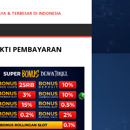
YA & TERBESAR DI INDONESIA
KTI PEMBAYARAN