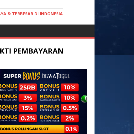
YA & TERBESAR DI INDONESIA
KTI PEMBAYARAN