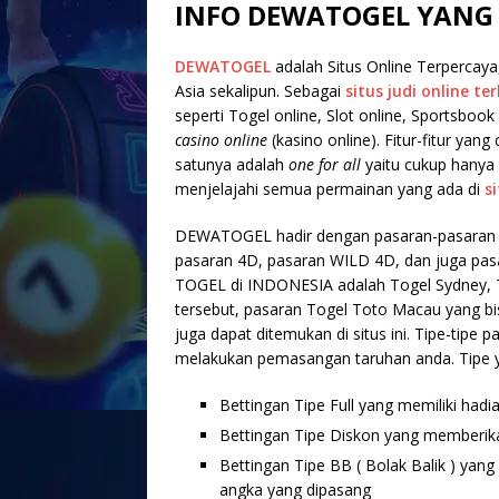
INFO DEWATOGEL YANG 
DEWATOGEL
adalah Situs Online Terpercaya
Asia sekalipun. Sebagai
situs judi online te
seperti Togel online, Slot online, Sportsboo
casino online
(kasino online). Fitur-fitur yan
satunya adalah
one for all
yaitu cukup hanya 
menjelajahi semua permainan yang ada di
s
DEWATOGEL hadir dengan pasaran-pasaran y
pasaran 4D, pasaran WILD 4D, dan juga pasa
TOGEL di INDONESIA adalah Togel Sydney, To
tersebut, pasaran Togel Toto Macau yang bis
juga dapat ditemukan di situs ini. Tipe-tipe 
melakukan pemasangan taruhan anda. Tipe ya
Bettingan Tipe Full yang memiliki hadi
Bettingan Tipe Diskon yang memberik
Bettingan Tipe BB ( Bolak Balik ) yang
angka yang dipasang