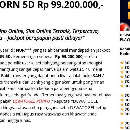
RN 5D Rp 99.200.000,-
no Online, Slot Online Terbaik, Terpercaya,
DEWA
a – Jackpot berapapun pasti dibayar”
PLAY)
Kaba
ser id :
NUR***
yang telah berhasil mendapatkan jackpot
Hadi
RN 5D.
Kemenangan sebesar
Rp 99.200.000,-.
telah
ada pemilik user id setelah yang bersangkutan mengisi
BON
BO
erlangsung sangat cepat hanya dalam waktu 5-10 menit
BO
 Bukti transfer yang dapat anda lihat adalah bukti
SAH /
BO
BO
ti transaksi dari Bank yang digunakan untuk pengiriman
BO
kasih kami sampaikan kepada para pengguna setia
ami, sebagai Bandar Terpercaya yang pastinya membayar
BO
BO
Apakah
DEWATOGEL PENIPU
? Reputasi “DEWATOGEL
BO
n hingga ratusan ribu pengguna setia DEWATOGEL tetap
BO
ndonesia ini. Hapus rasa was-was dan khawatir anda,
BO
an hingga lunas.
BO
BO