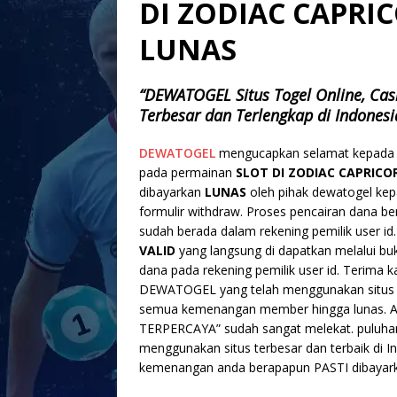
DI ZODIAC CAPRICO
LUNAS
“DEWATOGEL Situs Togel Online, Casi
Terbesar dan Terlengkap di Indonesi
DEWATOGEL
mengucapkan selamat kepada u
pada permainan
SLOT DI ZODIAC CAPRICO
dibayarkan
LUNAS
oleh pihak dewatogel kep
formulir withdraw. Proses pencairan dana b
sudah berada dalam rekening pemilik user id.
VALID
yang langsung di dapatkan melalui buk
dana pada rekening pemilik user id. Terima 
DEWATOGEL yang telah menggunakan situs k
semua kemenangan member hingga lunas. 
TERPERCAYA” sudah sangat melekat. puluha
menggunakan situs terbesar dan terbaik di I
kemenangan anda berapapun PASTI dibayark