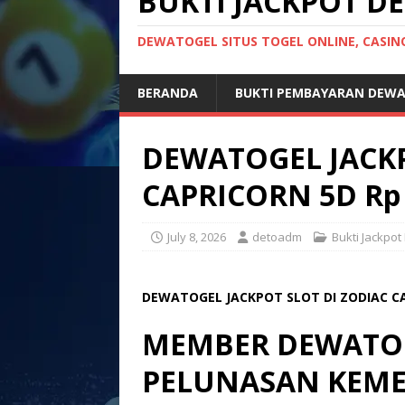
BUKTI JACKPOT D
DEWATOGEL SITUS TOGEL ONLINE, CASINO
BERANDA
BUKTI PEMBAYARAN DEW
DEWATOGEL JACKP
CAPRICORN 5D Rp 
July 8, 2026
detoadm
Bukti Jackp
DEWATOGEL JACKPOT SLOT DI ZODIAC CAP
MEMBER DEWATO
PELUNASAN KEME