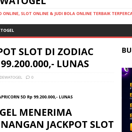
EWATOGEL
 ONLINE, SLOT ONLINE & JUDI BOLA ONLINE TERBAIK TERPERCA
ATOGEL
OT SLOT DI ZODIAC
BU
99.200.000,- LUNAS
ot DEWATOGEL
0
RICORN 5D Rp 99.200.000,- LUNAS
GEL MENERIMA
NANGAN JACKPOT SLOT