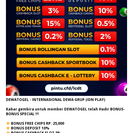
DEWATOGEL - INTERNASIONAL DEWA GRUP (IDN PLAY)
Kabar gembira untuk member DEWATOGEL telah Hadir
BONUS-
BONUS SPECIAL
!!!
BONUS FREE CHIPS RP. 25,000
BONUS DEPOSIT 10%
BONUS CASHBACK SLOT 3%