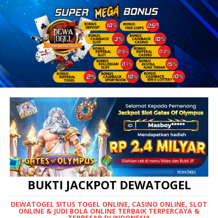
BUKTI JACKPOT DEWATOGEL
DEWATOGEL SITUS TOGEL ONLINE, CASINO ONLINE, SLOT
ONLINE & JUDI BOLA ONLINE TERBAIK TERPERCAYA &
TERBESAR DI INDONESIA