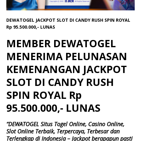
DEWATOGEL JACKPOT SLOT DI CANDY RUSH SPIN ROYAL
Rp 95.500.000,- LUNAS
MEMBER DEWATOGEL
MENERIMA PELUNASAN
KEMENANGAN JACKPOT
SLOT DI CANDY RUSH
SPIN ROYAL Rp
95.500.000,- LUNAS
“DEWATOGEL Situs Togel Online, Casino Online,
Slot Online Terbaik, Terpercaya, Terbesar dan
Terlengkap di Indonesia – Jackpot berapapun pasti