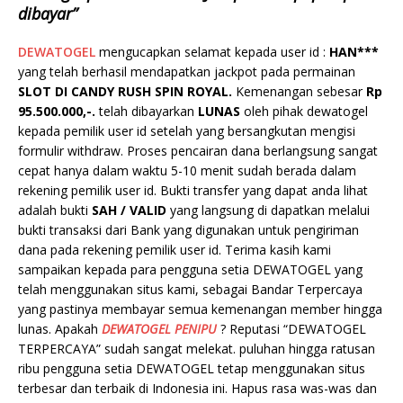
dibayar”
DEWATOGEL
mengucapkan selamat kepada user id :
HAN***
yang telah berhasil mendapatkan jackpot pada permainan
SLOT DI CANDY RUSH SPIN ROYAL.
Kemenangan sebesar
Rp
95.500.000,-.
telah dibayarkan
LUNAS
oleh pihak dewatogel
kepada pemilik user id setelah yang bersangkutan mengisi
formulir withdraw. Proses pencairan dana berlangsung sangat
cepat hanya dalam waktu 5-10 menit sudah berada dalam
rekening pemilik user id. Bukti transfer yang dapat anda lihat
adalah bukti
SAH / VALID
yang langsung di dapatkan melalui
bukti transaksi dari Bank yang digunakan untuk pengiriman
dana pada rekening pemilik user id. Terima kasih kami
sampaikan kepada para pengguna setia DEWATOGEL yang
telah menggunakan situs kami, sebagai Bandar Terpercaya
yang pastinya membayar semua kemenangan member hingga
lunas. Apakah
DEWATOGEL PENIPU
? Reputasi “DEWATOGEL
TERPERCAYA” sudah sangat melekat. puluhan hingga ratusan
ribu pengguna setia DEWATOGEL tetap menggunakan situs
terbesar dan terbaik di Indonesia ini. Hapus rasa was-was dan