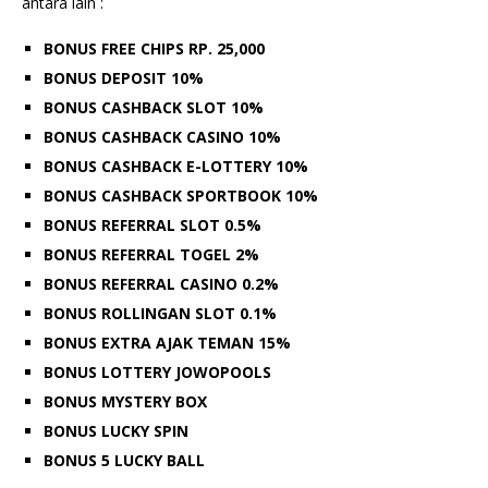
antara lain :
BONUS FREE CHIPS RP. 25,000
BONUS DEPOSIT 10%
BONUS CASHBACK SLOT 10%
BONUS CASHBACK CASINO 10%
BONUS CASHBACK E-LOTTERY 10%
BONUS CASHBACK SPORTBOOK 10%
BONUS REFERRAL SLOT 0.5%
BONUS REFERRAL TOGEL 2%
BONUS REFERRAL CASINO 0.2%
BONUS ROLLINGAN SLOT 0.1%
BONUS EXTRA AJAK TEMAN 15%
BONUS LOTTERY JOWOPOOLS
BONUS MYSTERY BOX
BONUS LUCKY SPIN
BONUS 5 LUCKY BALL