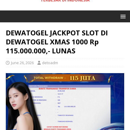
DEWATOGEL JACKPOT SLOT DI
DEWATOGEL XMAS 1000 Rp
115.000.000,- LUNAS
June 26, 2026
detoadm