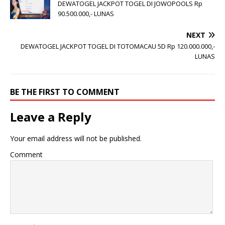
DEWATOGEL JACKPOT TOGEL DI JOWOPOOLS Rp
90.500.000,- LUNAS
NEXT
DEWATOGEL JACKPOT TOGEL DI TOTOMACAU 5D Rp 120.000.000,-
LUNAS
BE THE FIRST TO COMMENT
Leave a Reply
Your email address will not be published.
Comment