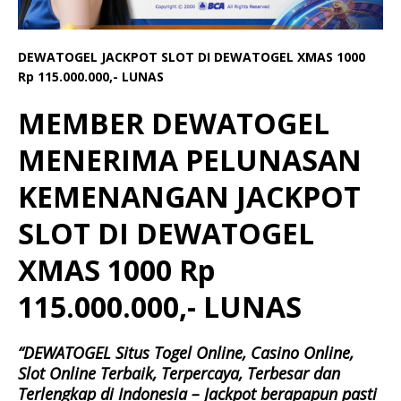
DEWATOGEL JACKPOT SLOT DI DEWATOGEL XMAS 1000
Rp 115.000.000,- LUNAS
MEMBER DEWATOGEL
MENERIMA PELUNASAN
KEMENANGAN JACKPOT
SLOT DI DEWATOGEL
XMAS 1000 Rp
115.000.000,- LUNAS
“DEWATOGEL Situs Togel Online, Casino Online,
Slot Online Terbaik, Terpercaya, Terbesar dan
Terlengkap di Indonesia – Jackpot berapapun pasti