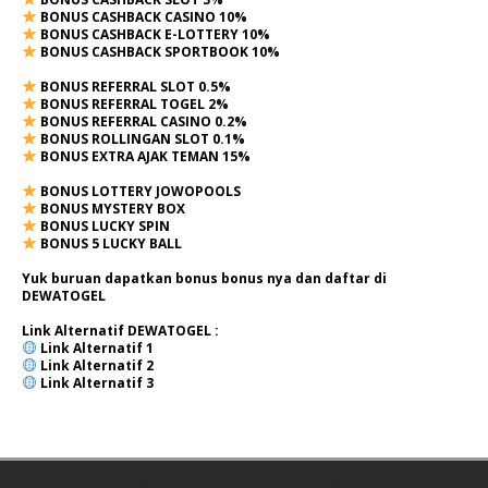
BONUS CASHBACK CASINO 10%
BONUS CASHBACK E-LOTTERY 10%
BONUS CASHBACK SPORTBOOK 10%
BONUS REFERRAL SLOT 0.5%
BONUS REFERRAL TOGEL 2%
BONUS REFERRAL CASINO 0.2%
BONUS ROLLINGAN SLOT 0.1%
BONUS EXTRA AJAK TEMAN 15%
BONUS LOTTERY JOWOPOOLS
BONUS MYSTERY BOX
BONUS LUCKY SPIN
BONUS 5 LUCKY BALL
Yuk buruan dapatkan bonus bonus nya dan daftar di
DEWATOGEL
Link Alternatif
DEWATOGEL
:
Link Alternatif 1
Link Alternatif 2
Link Alternatif 3
Copyright © 2026 | WordPress Theme by
MH Themes