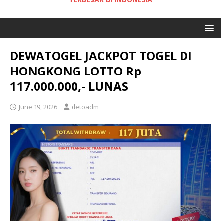
DEWATOGEL JACKPOT TOGEL DI
HONGKONG LOTTO Rp
117.000.000,- LUNAS
June 19, 2026
detoadm