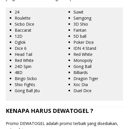
24
Suwit
Roulette
Samgong
Sicbo Dice
3D Shio
Baccarat
Fantan
12D
5D ball
Oglok
Poker Dice
Dice 6
IDN 4 Stand
Head Tail
Red White
Red White
Monopoly
24D Spin
Gong Ball
48D
Billiards
Bingo Sicbo
Dragon Tiger
Shio Fights
Xoc Dia
Gong Ball Jitu
Duel Dice
KENAPA HARUS DEWATOGEL ?
Promo DEWATOGEL adalah promo terbaik yang disediakan,