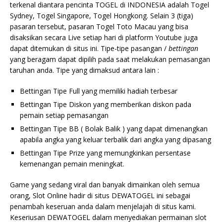
terkenal diantara pencinta TOGEL di INDONESIA adalah Togel
Sydney, Togel Singapore, Togel Hongkong. Selain 3 (tiga)
pasaran tersebut, pasaran Togel Toto Macau yang bisa
disaksikan secara Live setiap hari di platform Youtube juga
dapat ditemukan di situs ini. Tipe-tipe pasangan /
bettingan
yang beragam dapat dipilih pada saat melakukan pemasangan
taruhan anda. Tipe yang dimaksud antara lain :
Bettingan Tipe Full yang memiliki hadiah terbesar
Bettingan Tipe Diskon yang memberikan diskon pada
pemain setiap pemasangan
Bettingan Tipe BB ( Bolak Balik ) yang dapat dimenangkan
apabila angka yang keluar terbalik dari angka yang dipasang
Bettingan Tipe Prize yang memungkinkan persentase
kemenangan pemain meningkat.
Game yang sedang viral dan banyak dimainkan oleh semua
orang, Slot Online hadir di situs DEWATOGEL ini sebagai
penambah keseruan anda dalam menjelajah di situs kami.
Keseriusan DEWATOGEL dalam menyediakan permainan slot