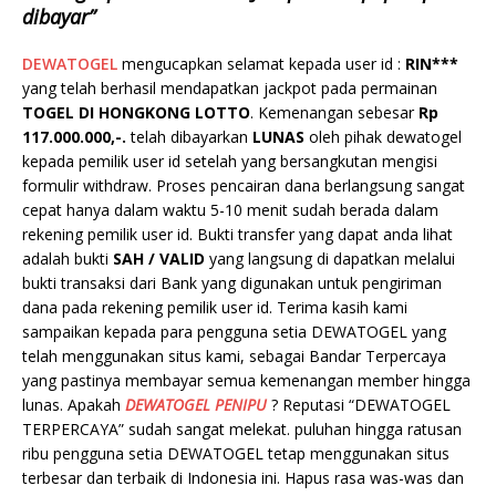
dibayar”
DEWATOGEL
mengucapkan selamat kepada user id :
RIN***
yang telah berhasil mendapatkan jackpot pada permainan
TOGEL DI HONGKONG LOTTO
. Kemenangan sebesar
Rp
117.000.000,-.
telah dibayarkan
LUNAS
oleh pihak dewatogel
kepada pemilik user id setelah yang bersangkutan mengisi
formulir withdraw. Proses pencairan dana berlangsung sangat
cepat hanya dalam waktu 5-10 menit sudah berada dalam
rekening pemilik user id. Bukti transfer yang dapat anda lihat
adalah bukti
SAH / VALID
yang langsung di dapatkan melalui
bukti transaksi dari Bank yang digunakan untuk pengiriman
dana pada rekening pemilik user id. Terima kasih kami
sampaikan kepada para pengguna setia DEWATOGEL yang
telah menggunakan situs kami, sebagai Bandar Terpercaya
yang pastinya membayar semua kemenangan member hingga
lunas. Apakah
DEWATOGEL PENIPU
? Reputasi “DEWATOGEL
TERPERCAYA” sudah sangat melekat. puluhan hingga ratusan
ribu pengguna setia DEWATOGEL tetap menggunakan situs
terbesar dan terbaik di Indonesia ini. Hapus rasa was-was dan