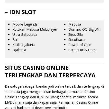
– IDN SLOT
Mobile Legends
Medusa
Kutukan Medusa Multiplayer
Domino QQ Big Win
Ultra Gatotkaca
Sirus Gila
Bali
Gatotkaca
Keliling Jakarta
Power of Odin
Djakarta
Aztec Lucky Gems
SITUS CASINO ONLINE
TERLENGKAP DAN TERPERCAYA
Dewatogel sebagai bandar judi online terbaik dan terlengkap di
indonesia juga menghadirkan berbagai permainan Casino
Online Lengkap dari IDNLIVE yang dapat di mainkan secara
LIVE dimana saja dan kapan saja. Permainan Casino Online
yang di hadirkan di dewatogel meliputi :