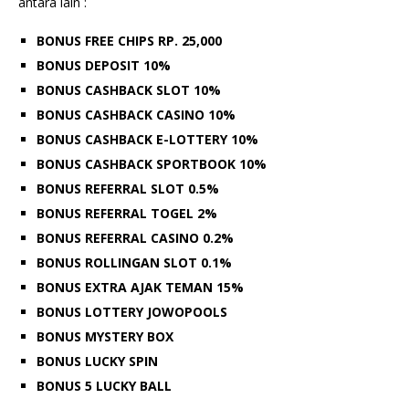
antara lain :
BONUS FREE CHIPS RP. 25,000
BONUS DEPOSIT 10%
BONUS CASHBACK SLOT 10%
BONUS CASHBACK CASINO 10%
BONUS CASHBACK E-LOTTERY 10%
BONUS CASHBACK SPORTBOOK 10%
BONUS REFERRAL SLOT 0.5%
BONUS REFERRAL TOGEL 2%
BONUS REFERRAL CASINO 0.2%
BONUS ROLLINGAN SLOT 0.1%
BONUS EXTRA AJAK TEMAN 15%
BONUS LOTTERY JOWOPOOLS
BONUS MYSTERY BOX
BONUS LUCKY SPIN
BONUS 5 LUCKY BALL