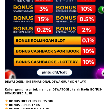
DEWATOGEL - INTERNASIONAL DEWA GRUP (IDN PLAY)
Kabar gembira untuk member DEWATOGEL telah Hadir
BONUS-
BONUS SPECIAL
!!!
BONUS FREE CHIPS RP. 25,000
BONUS DEPOSIT 10%
BONUS CASHBACK SLOT 3%