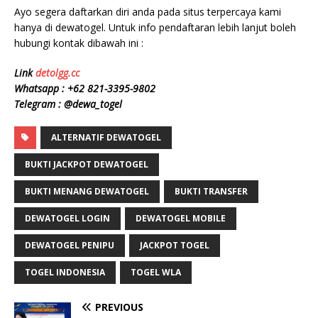
Ayo segera daftarkan diri anda pada situs terpercaya kami
hanya di dewatogel. Untuk info pendaftaran lebih lanjut boleh
hubungi kontak dibawah ini :
Link
detolgg.cc
Whatsapp :
+62 8
21-3395-9802
Telegram : @dewa_togel
ALTERNATIF DEWATOGEL
BUKTI JACKPOT DEWATOGEL
BUKTI MENANG DEWATOGEL
BUKTI TRANSFER
DEWATOGEL LOGIN
DEWATOGEL MOBILE
DEWATOGEL PENIPU
JACKPOT TOGEL
TOGEL INDONESIA
TOGEL WLA
PREVIOUS