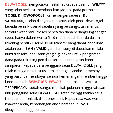
DEWATOGEL
mengucapkan selamat kepada user id :
WIL***
yang telah berhasil mendapatkan jackpot pada permainan
TOGEL DI JOWOPOOLS
. Kemenangan sebesar
Rp
94.700.000,-.
telah dibayarkan LUNAS oleh pihak dewatogel
kepada pemilik user id setelah yang bersangkutan mengisi
formulir withdraw. Proses pencairan dana berlangsung sangat
cepat hanya dalam waktu 5-10 menit sudah berada dalam
rekening pemilik user id. Bukti transfer yang dapat anda lihat
adalah bukti
SAH / VALID
yang langsung di dapatkan melalui
bukti transaksi dari Bank yang digunakan untuk pengiriman
dana pada rekening pemilik user id. Terima kasih kami
sampaikan kepada para pengguna setia DEWATOGEL yang
telah menggunakan situs kami, sebagai Bandar Terpercaya
yang pastinya membayar semua kemenangan member hingga
lunas. Apakah
DEWATOGEL PENIPU
? Reputasi “DEWATOGEL
TERPERCAYA” sudah sangat melekat. puluhan hingga ratusan
ribu pengguna setia DEWATOGEL tetap menggunakan situs
terbesar dan terbaik di Indonesia ini. Hapus rasa was-was dan
khawatir anda, kemenangan anda berapapun PASTI
dibayarkan hingga lunas.