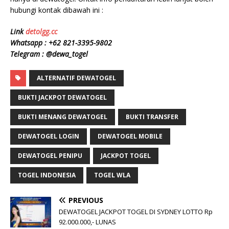
hubungi kontak dibawah ini :
Link
detolgg.cc
Whatsapp :
+62 8
21-3395-9802
Telegram : @dewa_togel
ALTERNATIF DEWATOGEL
BUKTI JACKPOT DEWATOGEL
BUKTI MENANG DEWATOGEL
BUKTI TRANSFER
DEWATOGEL LOGIN
DEWATOGEL MOBILE
DEWATOGEL PENIPU
JACKPOT TOGEL
TOGEL INDONESIA
TOGEL WLA
PREVIOUS
DEWATOGEL JACKPOT TOGEL DI SYDNEY LOTTO Rp
92.000.000,- LUNAS