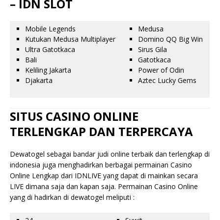
– IDN SLOT
Mobile Legends
Medusa
Kutukan Medusa Multiplayer
Domino QQ Big Win
Ultra Gatotkaca
Sirus Gila
Bali
Gatotkaca
Keliling Jakarta
Power of Odin
Djakarta
Aztec Lucky Gems
SITUS CASINO ONLINE
TERLENGKAP DAN TERPERCAYA
Dewatogel sebagai bandar judi online terbaik dan terlengkap di
indonesia juga menghadirkan berbagai permainan Casino
Online Lengkap dari IDNLIVE yang dapat di mainkan secara
LIVE dimana saja dan kapan saja. Permainan Casino Online
yang di hadirkan di dewatogel meliputi :