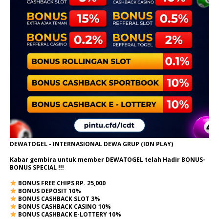
DEWATOGEL - INTERNASIONAL DEWA GRUP (IDN PLAY)
Kabar gembira untuk member DEWATOGEL telah Hadir
BONUS-
BONUS SPECIAL
!!!
BONUS FREE CHIPS RP. 25,000
BONUS DEPOSIT 10%
BONUS CASHBACK SLOT 3%
BONUS CASHBACK CASINO 10%
BONUS CASHBACK E-LOTTERY 10%