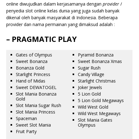
online diwujudkan dalam kerjasamanya dengan
provider
/
penyedia slot online kelas dunia yang juga sudah banyak
dikenal oleh banyak masyarakat di Indonesia. Beberapa
provider dan nama permainan yang dimaksud adalah :
– PRAGMATIC PLAY
Gates of Olympus
Pyramid Bonanza
Sweet Bonanza
Sweet Bonanza Xmas
Bonanza Gold
Sugar Rush
Starlight Princess
Candy Village
Hand of Midas
Starlight Christmas
Sweet DEWATOGEL
Joker Jewels
Slot Mania Bonanza
5 Lion Gold
Gold
5 Lion Gold Megaways
Slot Mania Sugar Rush
Wild West Gold
Slot Mania Princess
Wild West Megaways
Spaceman
Slot Mania Gates
Sweet Slot Mania
Olympus
Fruit Party