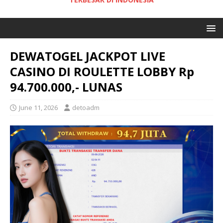
DEWATOGEL JACKPOT LIVE
CASINO DI ROULETTE LOBBY Rp
94.700.000,- LUNAS
June 11, 2026
detoadm