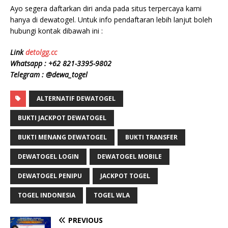
Ayo segera daftarkan diri anda pada situs terpercaya kami
hanya di dewatogel. Untuk info pendaftaran lebih lanjut boleh
hubungi kontak dibawah ini :
Link
detolgg.cc
Whatsapp :
+62 8
21-3395-9802
Telegram : @dewa_togel
ALTERNATIF DEWATOGEL
BUKTI JACKPOT DEWATOGEL
BUKTI MENANG DEWATOGEL
BUKTI TRANSFER
DEWATOGEL LOGIN
DEWATOGEL MOBILE
DEWATOGEL PENIPU
JACKPOT TOGEL
TOGEL INDONESIA
TOGEL WLA
PREVIOUS