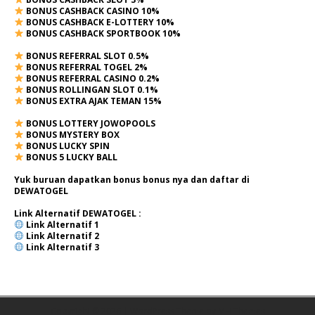
BONUS CASHBACK CASINO 10%
BONUS CASHBACK E-LOTTERY 10%
BONUS CASHBACK SPORTBOOK 10%
BONUS REFERRAL SLOT 0.5%
BONUS REFERRAL TOGEL 2%
BONUS REFERRAL CASINO 0.2%
BONUS ROLLINGAN SLOT 0.1%
BONUS EXTRA AJAK TEMAN 15%
BONUS LOTTERY JOWOPOOLS
BONUS MYSTERY BOX
BONUS LUCKY SPIN
BONUS 5 LUCKY BALL
Yuk buruan dapatkan bonus bonus nya dan daftar di
DEWATOGEL
Link Alternatif
DEWATOGEL
:
Link Alternatif 1
Link Alternatif 2
Link Alternatif 3
Copyright © 2026 | WordPress Theme by
MH Themes