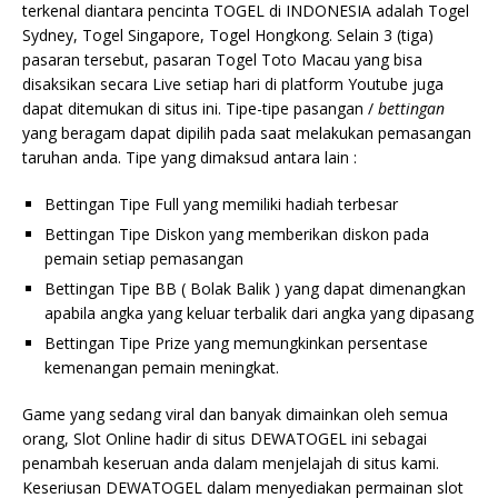
terkenal diantara pencinta TOGEL di INDONESIA adalah Togel
Sydney, Togel Singapore, Togel Hongkong. Selain 3 (tiga)
pasaran tersebut, pasaran Togel Toto Macau yang bisa
disaksikan secara Live setiap hari di platform Youtube juga
dapat ditemukan di situs ini. Tipe-tipe pasangan /
bettingan
yang beragam dapat dipilih pada saat melakukan pemasangan
taruhan anda. Tipe yang dimaksud antara lain :
Bettingan Tipe Full yang memiliki hadiah terbesar
Bettingan Tipe Diskon yang memberikan diskon pada
pemain setiap pemasangan
Bettingan Tipe BB ( Bolak Balik ) yang dapat dimenangkan
apabila angka yang keluar terbalik dari angka yang dipasang
Bettingan Tipe Prize yang memungkinkan persentase
kemenangan pemain meningkat.
Game yang sedang viral dan banyak dimainkan oleh semua
orang, Slot Online hadir di situs DEWATOGEL ini sebagai
penambah keseruan anda dalam menjelajah di situs kami.
Keseriusan DEWATOGEL dalam menyediakan permainan slot