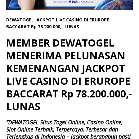
DEWATOGEL JACKPOT LIVE CASINO DI ERUROPE
BACCARAT Rp 78.200.000,- LUNAS
MEMBER DEWATOGEL
MENERIMA PELUNASAN
KEMENANGAN JACKPOT
LIVE CASINO DI ERUROPE
BACCARAT Rp 78.200.000,-
LUNAS
“DEWATOGEL Situs Togel Online, Casino Online,
Slot Online Terbaik, Terpercaya, Terbesar dan
Terlengkap di Indonesia – Jackpot berapapun pasti