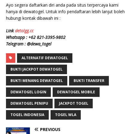
Ayo segera daftarkan diri anda pada situs terpercaya kami
hanya di dewatogel. Untuk info pendaftaran lebih lanjut boleh
hubungi kontak dibawah ini :
Link
detolgg.cc
Whatsapp :
+62 8
21-3395-9802
Telegram : @dewa_togel
ALTERNATIF DEWATOGEL
BUKTI JACKPOT DEWATOGEL
BUKTI MENANG DEWATOGEL
BUKTI TRANSFER
DEWATOGEL LOGIN
DEWATOGEL MOBILE
DEWATOGEL PENIPU
JACKPOT TOGEL
TOGEL INDONESIA
TOGEL WLA
PREVIOUS