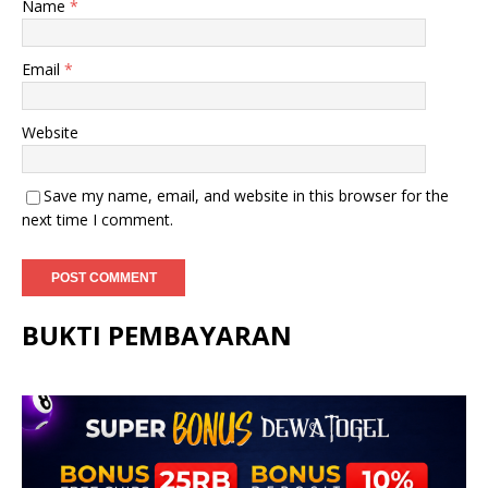
Name
*
Email
*
Website
Save my name, email, and website in this browser for the
next time I comment.
BUKTI PEMBAYARAN