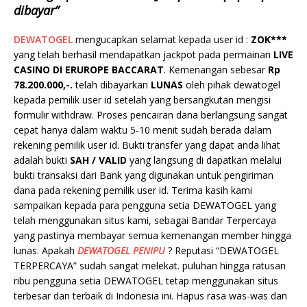
dibayar”
DEWATOGEL
mengucapkan selamat kepada user id :
ZOK***
yang telah berhasil mendapatkan jackpot pada permainan
LIVE
CASINO DI ERUROPE BACCARAT
. Kemenangan sebesar
Rp
78.200.000,-.
telah dibayarkan
LUNAS
oleh pihak dewatogel
kepada pemilik user id setelah yang bersangkutan mengisi
formulir withdraw. Proses pencairan dana berlangsung sangat
cepat hanya dalam waktu 5-10 menit sudah berada dalam
rekening pemilik user id. Bukti transfer yang dapat anda lihat
adalah bukti
SAH / VALID
yang langsung di dapatkan melalui
bukti transaksi dari Bank yang digunakan untuk pengiriman
dana pada rekening pemilik user id. Terima kasih kami
sampaikan kepada para pengguna setia DEWATOGEL yang
telah menggunakan situs kami, sebagai Bandar Terpercaya
yang pastinya membayar semua kemenangan member hingga
lunas. Apakah
DEWATOGEL PENIPU
? Reputasi “DEWATOGEL
TERPERCAYA” sudah sangat melekat. puluhan hingga ratusan
ribu pengguna setia DEWATOGEL tetap menggunakan situs
terbesar dan terbaik di Indonesia ini. Hapus rasa was-was dan