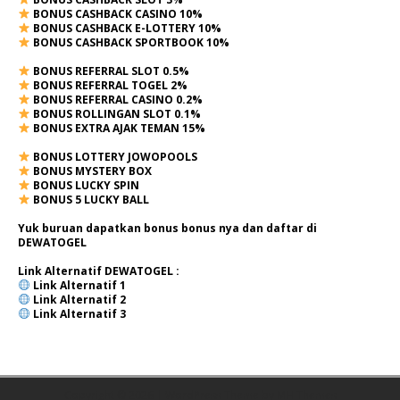
BONUS CASHBACK CASINO 10%
BONUS CASHBACK E-LOTTERY 10%
BONUS CASHBACK SPORTBOOK 10%
BONUS REFERRAL SLOT 0.5%
BONUS REFERRAL TOGEL 2%
BONUS REFERRAL CASINO 0.2%
BONUS ROLLINGAN SLOT 0.1%
BONUS EXTRA AJAK TEMAN 15%
BONUS LOTTERY JOWOPOOLS
BONUS MYSTERY BOX
BONUS LUCKY SPIN
BONUS 5 LUCKY BALL
Yuk buruan dapatkan bonus bonus nya dan daftar di
DEWATOGEL
Link Alternatif
DEWATOGEL
:
Link Alternatif 1
Link Alternatif 2
Link Alternatif 3
Copyright © 2026 | WordPress Theme by
MH Themes