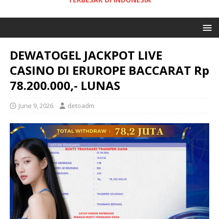
DEWATOGEL JACKPOT LIVE
CASINO DI ERUROPE BACCARAT Rp
78.200.000,- LUNAS
June 9, 2026
detoadm