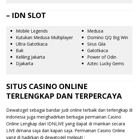
– IDN SLOT
Mobile Legends
Medusa
Kutukan Medusa Multiplayer
Domino QQ Big Win
Ultra Gatotkaca
Sirus Gila
Bali
Gatotkaca
Keliling Jakarta
Power of Odin
Djakarta
Aztec Lucky Gems
SITUS CASINO ONLINE
TERLENGKAP DAN TERPERCAYA
Dewatogel sebagai bandar judi online terbaik dan terlengkap di
indonesia juga menghadirkan berbagai permainan Casino
Online Lengkap dari IDNLIVE yang dapat di mainkan secara
LIVE dimana saja dan kapan saja. Permainan Casino Online
yang di hadirkan di dewatogel meliputi :