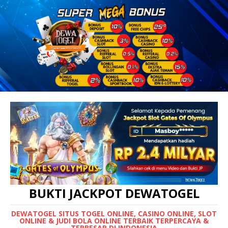
BUKTI JACKPOT DEWATOGEL
DEWATOGEL SITUS TOGEL ONLINE, CASINO ONLINE, SLOT
ONLINE & JUDI BOLA ONLINE TERBAIK TERPERCAYA &
TERBESAR DI INDONESIA