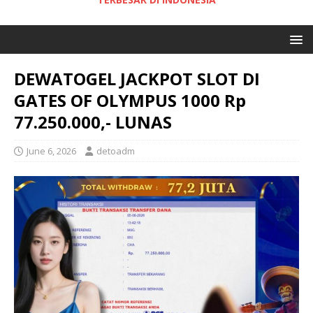
DEWATOGEL JACKPOT SLOT DI
GATES OF OLYMPUS 1000 Rp
77.250.000,- LUNAS
June 6, 2026
detoadm