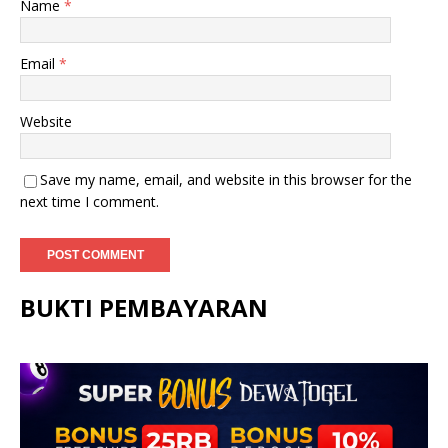
Name
*
Email
*
Website
Save my name, email, and website in this browser for the
next time I comment.
BUKTI PEMBAYARAN