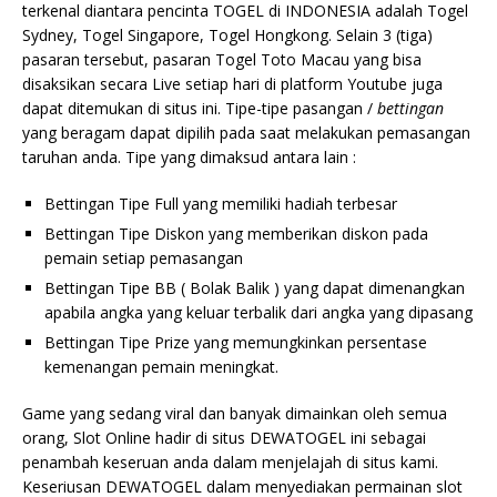
terkenal diantara pencinta TOGEL di INDONESIA adalah Togel
Sydney, Togel Singapore, Togel Hongkong. Selain 3 (tiga)
pasaran tersebut, pasaran Togel Toto Macau yang bisa
disaksikan secara Live setiap hari di platform Youtube juga
dapat ditemukan di situs ini. Tipe-tipe pasangan /
bettingan
yang beragam dapat dipilih pada saat melakukan pemasangan
taruhan anda. Tipe yang dimaksud antara lain :
Bettingan Tipe Full yang memiliki hadiah terbesar
Bettingan Tipe Diskon yang memberikan diskon pada
pemain setiap pemasangan
Bettingan Tipe BB ( Bolak Balik ) yang dapat dimenangkan
apabila angka yang keluar terbalik dari angka yang dipasang
Bettingan Tipe Prize yang memungkinkan persentase
kemenangan pemain meningkat.
Game yang sedang viral dan banyak dimainkan oleh semua
orang, Slot Online hadir di situs DEWATOGEL ini sebagai
penambah keseruan anda dalam menjelajah di situs kami.
Keseriusan DEWATOGEL dalam menyediakan permainan slot