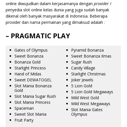
online diwujudkan dalam kerjasamanya dengan
provider
/
penyedia slot online kelas dunia yang juga sudah banyak
dikenal oleh banyak masyarakat di Indonesia. Beberapa
provider dan nama permainan yang dimaksud adalah :
– PRAGMATIC PLAY
Gates of Olympus
Pyramid Bonanza
Sweet Bonanza
Sweet Bonanza Xmas
Bonanza Gold
Sugar Rush
Starlight Princess
Candy Village
Hand of Midas
Starlight Christmas
Sweet DEWATOGEL
Joker Jewels
Slot Mania Bonanza
5 Lion Gold
Gold
5 Lion Gold Megaways
Slot Mania Sugar Rush
Wild West Gold
Slot Mania Princess
Wild West Megaways
Spaceman
Slot Mania Gates
Sweet Slot Mania
Olympus
Fruit Party