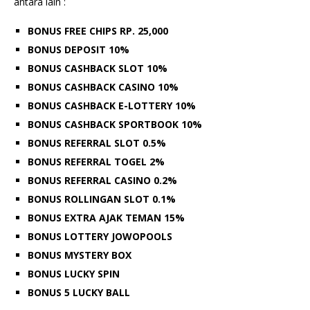
antara lain :
BONUS FREE CHIPS RP. 25,000
BONUS DEPOSIT 10%
BONUS CASHBACK SLOT 10%
BONUS CASHBACK CASINO 10%
BONUS CASHBACK E-LOTTERY 10%
BONUS CASHBACK SPORTBOOK 10%
BONUS REFERRAL SLOT 0.5%
BONUS REFERRAL TOGEL 2%
BONUS REFERRAL CASINO 0.2%
BONUS ROLLINGAN SLOT 0.1%
BONUS EXTRA AJAK TEMAN 15%
BONUS LOTTERY JOWOPOOLS
BONUS MYSTERY BOX
BONUS LUCKY SPIN
BONUS 5 LUCKY BALL