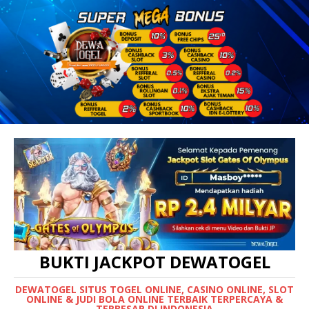
BUKTI JACKPOT DEWATOGEL
DEWATOGEL SITUS TOGEL ONLINE, CASINO ONLINE, SLOT
ONLINE & JUDI BOLA ONLINE TERBAIK TERPERCAYA &
TERBESAR DI INDONESIA