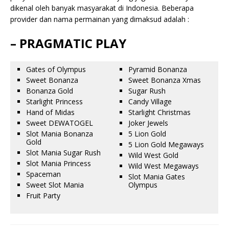
dikenal oleh banyak masyarakat di Indonesia. Beberapa
provider dan nama permainan yang dimaksud adalah :
– PRAGMATIC PLAY
Gates of Olympus
Pyramid Bonanza
Sweet Bonanza
Sweet Bonanza Xmas
Bonanza Gold
Sugar Rush
Starlight Princess
Candy Village
Hand of Midas
Starlight Christmas
Sweet DEWATOGEL
Joker Jewels
Slot Mania Bonanza
5 Lion Gold
Gold
5 Lion Gold Megaways
Slot Mania Sugar Rush
Wild West Gold
Slot Mania Princess
Wild West Megaways
Spaceman
Slot Mania Gates
Sweet Slot Mania
Olympus
Fruit Party