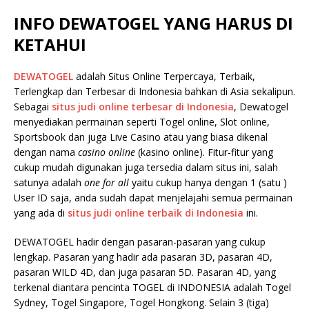
INFO DEWATOGEL YANG HARUS DI
KETAHUI
DEWATOGEL
adalah Situs Online Terpercaya, Terbaik,
Terlengkap dan Terbesar di Indonesia bahkan di Asia sekalipun.
Sebagai
situs judi online terbesar di Indonesia
, Dewatogel
menyediakan permainan seperti Togel online, Slot online,
Sportsbook dan juga Live Casino atau yang biasa dikenal
dengan nama
casino online
(kasino online). Fitur-fitur yang
cukup mudah digunakan juga tersedia dalam situs ini, salah
satunya adalah
one for all
yaitu cukup hanya dengan 1 (satu )
User ID saja, anda sudah dapat menjelajahi semua permainan
yang ada di
situs judi
online terbaik di Indonesia
ini.
DEWATOGEL hadir dengan pasaran-pasaran yang cukup
lengkap. Pasaran yang hadir ada pasaran 3D, pasaran 4D,
pasaran WILD 4D, dan juga pasaran 5D. Pasaran 4D, yang
terkenal diantara pencinta TOGEL di INDONESIA adalah Togel
Sydney, Togel Singapore, Togel Hongkong. Selain 3 (tiga)