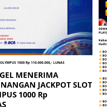
DEWA
PLAY)
Kaba
Hadi
BON
BO
BO
LYMPUS 1000 Rp 110.000.000,- LUNAS
BO
BO
BO
GEL MENERIMA
BO
NANGAN JACKPOT SLOT
BO
BO
BO
PUS 1000 Rp
BO
AS
BO
BO