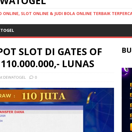
EWATOGEL
 ONLINE, SLOT ONLINE & JUDI BOLA ONLINE TERBAIK TERPERCA
ATOGEL
OT SLOT DI GATES OF
BU
110.000.000,- LUNAS
pot DEWATOGEL
0