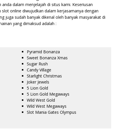
nda dalam menjelajah di situs kami. Keseriusan
lot online diwujudkan dalam kerjasamanya dengan
yang juga sudah banyak dikenal oleh banyak masyarakat di
mainan yang dimaksud adalah :
Pyramid Bonanza
Sweet Bonanza Xmas
Sugar Rush
Candy Village
Starlight Christmas
Joker Jewels
5 Lion Gold
5 Lion Gold Megaways
Wild West Gold
Wild West Megaways
Slot Mania Gates Olympus