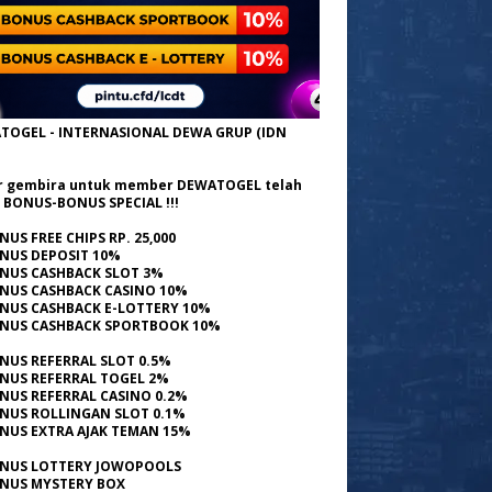
TOGEL - INTERNASIONAL DEWA GRUP (IDN
r gembira untuk member DEWATOGEL telah
r
BONUS-BONUS SPECIAL
!!!
US FREE CHIPS RP. 25,000
NUS DEPOSIT 10%
NUS CASHBACK SLOT 3%
NUS CASHBACK CASINO 10%
NUS CASHBACK E-LOTTERY 10%
NUS CASHBACK SPORTBOOK 10%
NUS REFERRAL SLOT 0.5%
NUS REFERRAL TOGEL 2%
NUS REFERRAL CASINO 0.2%
NUS ROLLINGAN SLOT 0.1%
NUS EXTRA AJAK TEMAN 15%
NUS LOTTERY JOWOPOOLS
NUS MYSTERY BOX