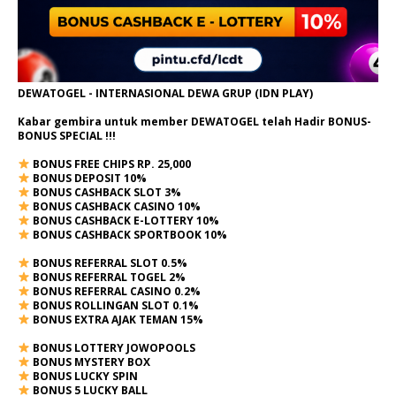
DEWATOGEL - INTERNASIONAL DEWA GRUP (IDN PLAY)
Kabar gembira untuk member DEWATOGEL telah Hadir
BONUS-
BONUS SPECIAL
!!!
BONUS FREE CHIPS RP. 25,000
BONUS DEPOSIT 10%
BONUS CASHBACK SLOT 3%
BONUS CASHBACK CASINO 10%
BONUS CASHBACK E-LOTTERY 10%
BONUS CASHBACK SPORTBOOK 10%
BONUS REFERRAL SLOT 0.5%
BONUS REFERRAL TOGEL 2%
BONUS REFERRAL CASINO 0.2%
BONUS ROLLINGAN SLOT 0.1%
BONUS EXTRA AJAK TEMAN 15%
BONUS LOTTERY JOWOPOOLS
BONUS MYSTERY BOX
BONUS LUCKY SPIN
BONUS 5 LUCKY BALL