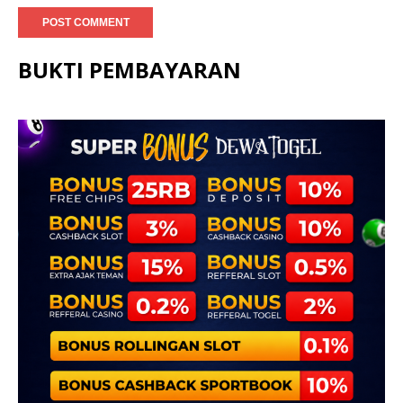
BUKTI PEMBAYARAN