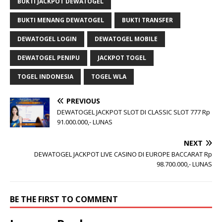
BUKTI JACKPOT DEWATOGEL
BUKTI MENANG DEWATOGEL
BUKTI TRANSFER
DEWATOGEL LOGIN
DEWATOGEL MOBILE
DEWATOGEL PENIPU
JACKPOT TOGEL
TOGEL INDONESIA
TOGEL WLA
PREVIOUS
DEWATOGEL JACKPOT SLOT DI CLASSIC SLOT 777 Rp
91.000.000,- LUNAS
NEXT
DEWATOGEL JACKPOT LIVE CASINO DI EUROPE BACCARAT Rp
98.700.000,- LUNAS
BE THE FIRST TO COMMENT