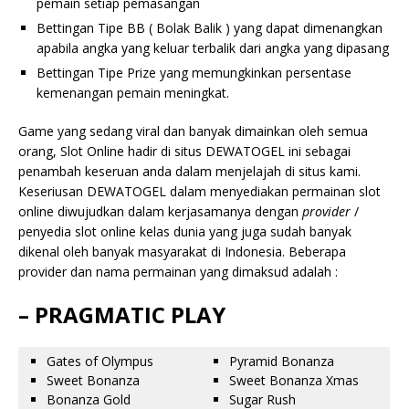
pemain setiap pemasangan
Bettingan Tipe BB ( Bolak Balik ) yang dapat dimenangkan
apabila angka yang keluar terbalik dari angka yang dipasang
Bettingan Tipe Prize yang memungkinkan persentase
kemenangan pemain meningkat.
Game yang sedang viral dan banyak dimainkan oleh semua
orang, Slot Online hadir di situs DEWATOGEL ini sebagai
penambah keseruan anda dalam menjelajah di situs kami.
Keseriusan DEWATOGEL dalam menyediakan permainan slot
online diwujudkan dalam kerjasamanya dengan
provider
/
penyedia slot online kelas dunia yang juga sudah banyak
dikenal oleh banyak masyarakat di Indonesia. Beberapa
provider dan nama permainan yang dimaksud adalah :
– PRAGMATIC PLAY
Gates of Olympus
Pyramid Bonanza
Sweet Bonanza
Sweet Bonanza Xmas
Bonanza Gold
Sugar Rush