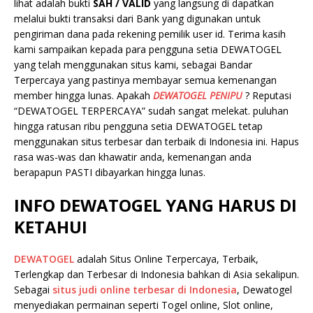
lihat adalah bukti
SAH / VALID
yang langsung di dapatkan
melalui bukti transaksi dari Bank yang digunakan untuk
pengiriman dana pada rekening pemilik user id. Terima kasih
kami sampaikan kepada para pengguna setia DEWATOGEL
yang telah menggunakan situs kami, sebagai Bandar
Terpercaya yang pastinya membayar semua kemenangan
member hingga lunas. Apakah
DEWATOGEL PENIPU
? Reputasi
“DEWATOGEL TERPERCAYA” sudah sangat melekat. puluhan
hingga ratusan ribu pengguna setia DEWATOGEL tetap
menggunakan situs terbesar dan terbaik di Indonesia ini. Hapus
rasa was-was dan khawatir anda, kemenangan anda
berapapun PASTI dibayarkan hingga lunas.
INFO DEWATOGEL YANG HARUS DI
KETAHUI
DEWATOGEL
adalah Situs Online Terpercaya, Terbaik,
Terlengkap dan Terbesar di Indonesia bahkan di Asia sekalipun.
Sebagai
situs jud
i
online terbesar di Indonesia
, Dewatogel
menyediakan permainan seperti Togel online, Slot online,