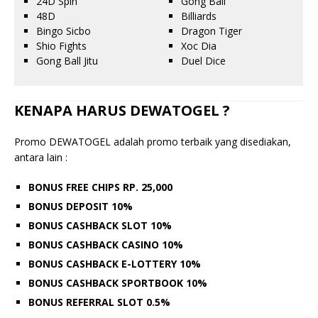
24D Spin
Gong Ball
48D
Billiards
Bingo Sicbo
Dragon Tiger
Shio Fights
Xoc Dia
Gong Ball Jitu
Duel Dice
KENAPA HARUS DEWATOGEL ?
Promo DEWATOGEL adalah promo terbaik yang disediakan,
antara lain :
BONUS FREE CHIPS RP. 25,000
BONUS DEPOSIT 10%
BONUS CASHBACK SLOT 10%
BONUS CASHBACK CASINO 10%
BONUS CASHBACK E-LOTTERY 10%
BONUS CASHBACK SPORTBOOK 10%
BONUS REFERRAL SLOT 0.5%