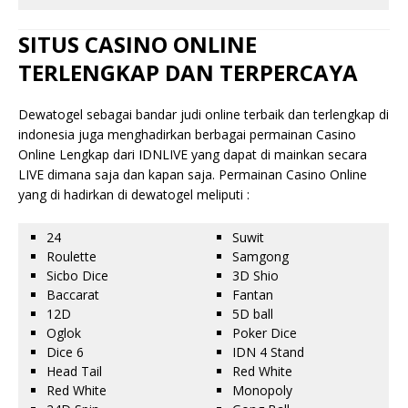
SITUS CASINO ONLINE
TERLENGKAP DAN TERPERCAYA
Dewatogel sebagai bandar judi online terbaik dan terlengkap di
indonesia juga menghadirkan berbagai permainan Casino
Online Lengkap dari IDNLIVE yang dapat di mainkan secara
LIVE dimana saja dan kapan saja. Permainan Casino Online
yang di hadirkan di dewatogel meliputi :
24
Suwit
Roulette
Samgong
Sicbo Dice
3D Shio
Baccarat
Fantan
12D
5D ball
Oglok
Poker Dice
Dice 6
IDN 4 Stand
Head Tail
Red White
Red White
Monopoly