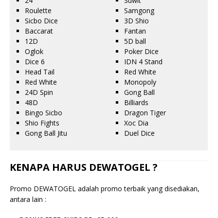
24
Suwit
Roulette
Samgong
Sicbo Dice
3D Shio
Baccarat
Fantan
12D
5D ball
Oglok
Poker Dice
Dice 6
IDN 4 Stand
Head Tail
Red White
Red White
Monopoly
24D Spin
Gong Ball
48D
Billiards
Bingo Sicbo
Dragon Tiger
Shio Fights
Xoc Dia
Gong Ball Jitu
Duel Dice
KENAPA HARUS DEWATOGEL ?
Promo DEWATOGEL adalah promo terbaik yang disediakan,
antara lain :