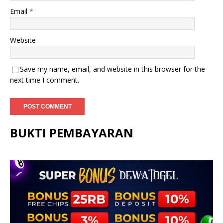
Email
*
Website
Save my name, email, and website in this browser for the
next time I comment.
BUKTI PEMBAYARAN