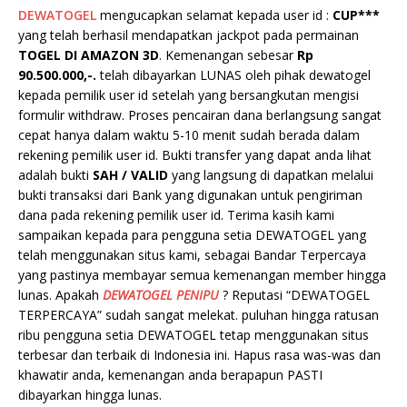
DEWATOGEL
mengucapkan selamat kepada user id :
CUP***
yang telah berhasil mendapatkan jackpot pada permainan
TOGEL DI AMAZON 3D
. Kemenangan sebesar
Rp
90.500.000,-.
telah dibayarkan LUNAS oleh pihak dewatogel
kepada pemilik user id setelah yang bersangkutan mengisi
formulir withdraw. Proses pencairan dana berlangsung sangat
cepat hanya dalam waktu 5-10 menit sudah berada dalam
rekening pemilik user id. Bukti transfer yang dapat anda lihat
adalah bukti
SAH / VALID
yang langsung di dapatkan melalui
bukti transaksi dari Bank yang digunakan untuk pengiriman
dana pada rekening pemilik user id. Terima kasih kami
sampaikan kepada para pengguna setia DEWATOGEL yang
telah menggunakan situs kami, sebagai Bandar Terpercaya
yang pastinya membayar semua kemenangan member hingga
lunas. Apakah
DEWATOGEL PENIPU
? Reputasi “DEWATOGEL
TERPERCAYA” sudah sangat melekat. puluhan hingga ratusan
ribu pengguna setia DEWATOGEL tetap menggunakan situs
terbesar dan terbaik di Indonesia ini. Hapus rasa was-was dan
khawatir anda, kemenangan anda berapapun PASTI
dibayarkan hingga lunas.