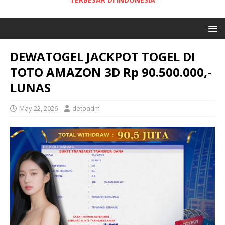
DEWATOGEL JACKPOT TOGEL DI
TOTO AMAZON 3D Rp 90.500.000,-
LUNAS
May 22, 2026
detoadm