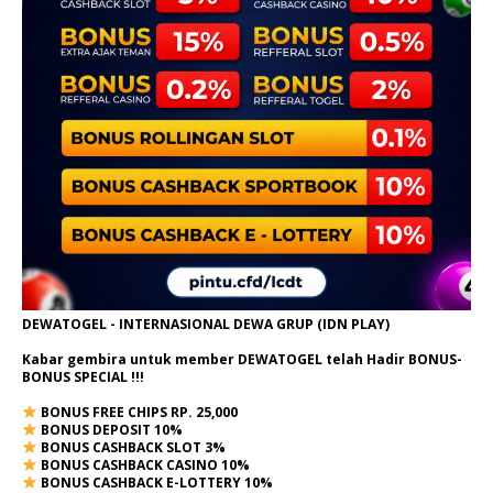
DEWATOGEL - INTERNASIONAL DEWA GRUP (IDN PLAY)
Kabar gembira untuk member DEWATOGEL telah Hadir
BONUS-
BONUS SPECIAL
!!!
BONUS FREE CHIPS RP. 25,000
BONUS DEPOSIT 10%
BONUS CASHBACK SLOT 3%
BONUS CASHBACK CASINO 10%
BONUS CASHBACK E-LOTTERY 10%