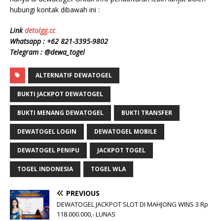
hubungi kontak dibawah ini :
Link
detolgg.cc
Whatsapp :
+62 8
21-3395-9802
Telegram : @dewa_togel
ALTERNATIF DEWATOGEL
BUKTI JACKPOT DEWATOGEL
BUKTI MENANG DEWATOGEL
BUKTI TRANSFER
DEWATOGEL LOGIN
DEWATOGEL MOBILE
DEWATOGEL PENIPU
JACKPOT TOGEL
TOGEL INDONESIA
TOGEL WLA
PREVIOUS
DEWATOGEL JACKPOT SLOT DI MAHJONG WINS 3 Rp
118.000.000,- LUNAS