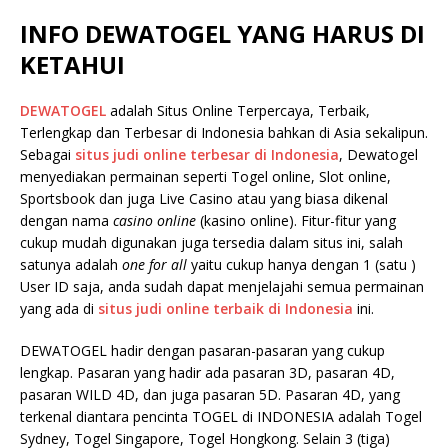
INFO DEWATOGEL YANG HARUS DI
KETAHUI
DEWATOGEL
adalah Situs Online Terpercaya, Terbaik,
Terlengkap dan Terbesar di Indonesia bahkan di Asia sekalipun.
Sebagai
situs jud
i
online terbesar di Indonesia
, Dewatogel
menyediakan permainan seperti Togel online, Slot online,
Sportsbook dan juga Live Casino atau yang biasa dikenal
dengan nama
casino online
(kasino online). Fitur-fitur yang
cukup mudah digunakan juga tersedia dalam situs ini, salah
satunya adalah
one for all
yaitu cukup hanya dengan 1 (satu )
User ID saja, anda sudah dapat menjelajahi semua permainan
yang ada di
situs judi online terbaik di Indonesia
ini.
DEWATOGEL hadir dengan pasaran-pasaran yang cukup
lengkap. Pasaran yang hadir ada pasaran 3D, pasaran 4D,
pasaran WILD 4D, dan juga pasaran 5D. Pasaran 4D, yang
terkenal diantara pencinta TOGEL di INDONESIA adalah Togel
Sydney, Togel Singapore, Togel Hongkong. Selain 3 (tiga)