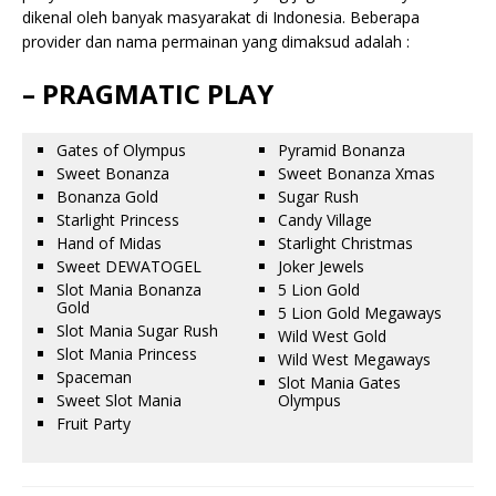
dikenal oleh banyak masyarakat di Indonesia. Beberapa
provider dan nama permainan yang dimaksud adalah :
– PRAGMATIC PLAY
Gates of Olympus
Pyramid Bonanza
Sweet Bonanza
Sweet Bonanza Xmas
Bonanza Gold
Sugar Rush
Starlight Princess
Candy Village
Hand of Midas
Starlight Christmas
Sweet DEWATOGEL
Joker Jewels
Slot Mania Bonanza
5 Lion Gold
Gold
5 Lion Gold Megaways
Slot Mania Sugar Rush
Wild West Gold
Slot Mania Princess
Wild West Megaways
Spaceman
Slot Mania Gates
Sweet Slot Mania
Olympus
Fruit Party