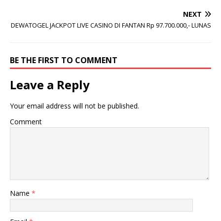
NEXT
DEWATOGEL JACKPOT LIVE CASINO DI FANTAN Rp 97.700.000,- LUNAS
BE THE FIRST TO COMMENT
Leave a Reply
Your email address will not be published.
Comment
Name
*