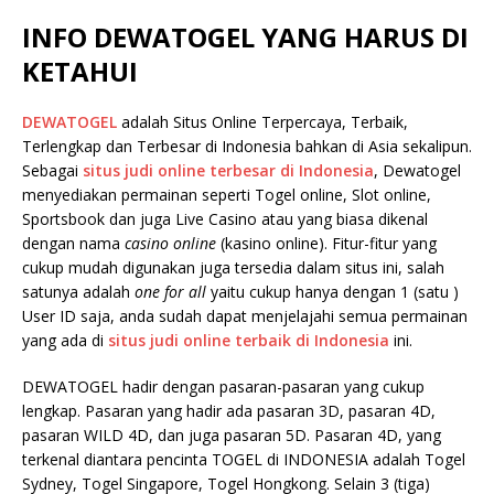
INFO DEWATOGEL YANG HARUS DI
KETAHUI
DEWATOGEL
adalah Situs Online Terpercaya, Terbaik,
Terlengkap dan Terbesar di Indonesia bahkan di Asia sekalipun.
Sebagai
situs judi online terbesar di Indonesia
, Dewatogel
menyediakan permainan seperti Togel online, Slot online,
Sportsbook dan juga Live Casino atau yang biasa dikenal
dengan nama
casino online
(kasino online). Fitur-fitur yang
cukup mudah digunakan juga tersedia dalam situs ini, salah
satunya adalah
one for all
yaitu cukup hanya dengan 1 (satu )
User ID saja, anda sudah dapat menjelajahi semua permainan
yang ada di
situs judi online terbaik di Indonesia
ini.
DEWATOGEL hadir dengan pasaran-pasaran yang cukup
lengkap. Pasaran yang hadir ada pasaran 3D, pasaran 4D,
pasaran WILD 4D, dan juga pasaran 5D. Pasaran 4D, yang
terkenal diantara pencinta TOGEL di INDONESIA adalah Togel
Sydney, Togel Singapore, Togel Hongkong. Selain 3 (tiga)