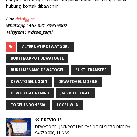
hubungi kontak dibawah ini :
Link
detolgg.cc
Whatsapp :
+62 8
21-3395-9802
Telegram : @dewa_togel
ALTERNATIF DEWATOGEL
BUKTI JACKPOT DEWATOGEL
BUKTI MENANG DEWATOGEL
BUKTI TRANSFER
DEWATOGEL LOGIN
DEWATOGEL MOBILE
DEWATOGEL PENIPU
JACKPOT TOGEL
TOGEL INDONESIA
TOGEL WLA
PREVIOUS
DEWATOGEL JACKPOT LIVE CASINO DI SICBO DICE Rp
94.750.000,- LUNAS