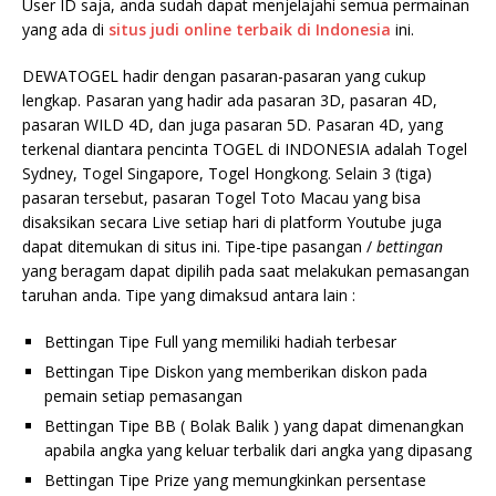
User ID saja, anda sudah dapat menjelajahi semua permainan
yang ada di
situs judi online terbaik di Indonesia
ini.
DEWATOGEL hadir dengan pasaran-pasaran yang cukup
lengkap. Pasaran yang hadir ada pasaran 3D, pasaran 4D,
pasaran WILD 4D, dan juga pasaran 5D. Pasaran 4D, yang
terkenal diantara pencinta TOGEL di INDONESIA adalah Togel
Sydney, Togel Singapore, Togel Hongkong. Selain 3 (tiga)
pasaran tersebut, pasaran Togel Toto Macau yang bisa
disaksikan secara Live setiap hari di platform Youtube juga
dapat ditemukan di situs ini. Tipe-tipe pasangan /
bettingan
yang beragam dapat dipilih pada saat melakukan pemasangan
taruhan anda. Tipe yang dimaksud antara lain :
Bettingan Tipe Full yang memiliki hadiah terbesar
Bettingan Tipe Diskon yang memberikan diskon pada
pemain setiap pemasangan
Bettingan Tipe BB ( Bolak Balik ) yang dapat dimenangkan
apabila angka yang keluar terbalik dari angka yang dipasang
Bettingan Tipe Prize yang memungkinkan persentase