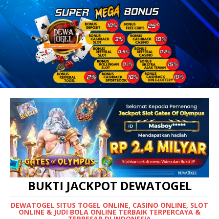
BUKTI JACKPOT DEWATOGEL
DEWATOGEL SITUS TOGEL ONLINE, CASINO ONLINE, SLOT
ONLINE & JUDI BOLA ONLINE TERBAIK TERPERCAYA &
TERBESAR DI INDONESIA