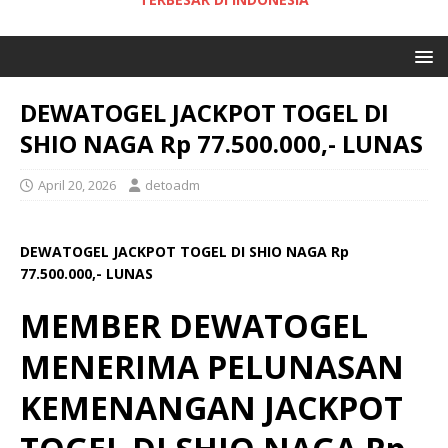
DEWATOGEL JACKPOT TOGEL DI
SHIO NAGA Rp 77.500.000,- LUNAS
April 20, 2026
detoadm
DEWATOGEL JACKPOT TOGEL DI SHIO NAGA Rp
77.500.000,- LUNAS
MEMBER DEWATOGEL
MENERIMA PELUNASAN
KEMENANGAN JACKPOT