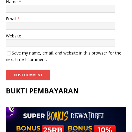
Name
*
Email
*
Website
Save my name, email, and website in this browser for the
next time I comment.
BUKTI PEMBAYARAN