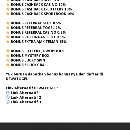
BONUS CASHBACK CASINO 10%
BONUS CASHBACK E-LOTTERY 10%
BONUS CASHBACK SPORTBOOK 10%
BONUS REFERRAL SLOT 0.5%
BONUS REFERRAL TOGEL 2%
BONUS REFERRAL CASINO 0.2%
BONUS ROLLINGAN SLOT 0.1%
BONUS EXTRA AJAK TEMAN 15%
BONUS LOTTERY JOWOPOOLS
BONUS MYSTERY BOX
BONUS LUCKY SPIN
BONUS 5 LUCKY BALL
Yuk buruan dapatkan bonus bonus nya dan daftar di
DEWATOGEL
Link Alternatif
DEWATOGEL
:
Link Alternatif 1
Link Alternatif 2
Link Alternatif 3
Copyright © 2026 | WordPress Theme by
MH Themes