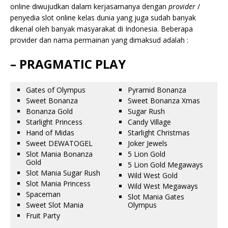
online diwujudkan dalam kerjasamanya dengan
provider
/
penyedia slot online kelas dunia yang juga sudah banyak
dikenal oleh banyak masyarakat di Indonesia. Beberapa
provider dan nama permainan yang dimaksud adalah :
– PRAGMATIC PLAY
Gates of Olympus
Pyramid Bonanza
Sweet Bonanza
Sweet Bonanza Xmas
Bonanza Gold
Sugar Rush
Starlight Princess
Candy Village
Hand of Midas
Starlight Christmas
Sweet DEWATOGEL
Joker Jewels
Slot Mania Bonanza
5 Lion Gold
Gold
5 Lion Gold Megaways
Slot Mania Sugar Rush
Wild West Gold
Slot Mania Princess
Wild West Megaways
Spaceman
Slot Mania Gates
Sweet Slot Mania
Olympus
Fruit Party