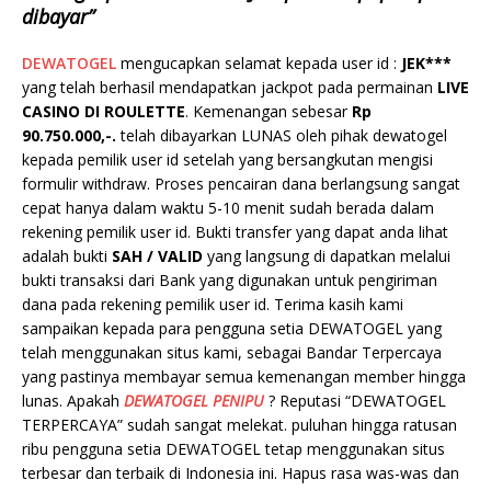
dibayar”
DEWATOGEL
mengucapkan selamat kepada user id :
JEK***
yang telah berhasil mendapatkan jackpot pada permainan
LIVE
CASINO DI ROULETTE
. Kemenangan sebesar
Rp
90.750.000,-.
telah dibayarkan LUNAS oleh pihak dewatogel
kepada pemilik user id setelah yang bersangkutan mengisi
formulir withdraw. Proses pencairan dana berlangsung sangat
cepat hanya dalam waktu 5-10 menit sudah berada dalam
rekening pemilik user id. Bukti transfer yang dapat anda lihat
adalah bukti
SAH / VALID
yang langsung di dapatkan melalui
bukti transaksi dari Bank yang digunakan untuk pengiriman
dana pada rekening pemilik user id. Terima kasih kami
sampaikan kepada para pengguna setia DEWATOGEL yang
telah menggunakan situs kami, sebagai Bandar Terpercaya
yang pastinya membayar semua kemenangan member hingga
lunas. Apakah
DEWATOGEL PENIPU
? Reputasi “DEWATOGEL
TERPERCAYA” sudah sangat melekat. puluhan hingga ratusan
ribu pengguna setia DEWATOGEL tetap menggunakan situs
terbesar dan terbaik di Indonesia ini. Hapus rasa was-was dan