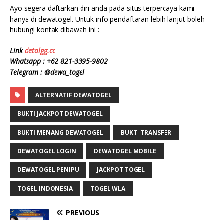
Ayo segera daftarkan diri anda pada situs terpercaya kami
hanya di dewatogel. Untuk info pendaftaran lebih lanjut boleh
hubungi kontak dibawah ini :
Link
detolgg.cc
Whatsapp :
+62 8
21-3395-9802
Telegram : @dewa_togel
ALTERNATIF DEWATOGEL
BUKTI JACKPOT DEWATOGEL
BUKTI MENANG DEWATOGEL
BUKTI TRANSFER
DEWATOGEL LOGIN
DEWATOGEL MOBILE
DEWATOGEL PENIPU
JACKPOT TOGEL
TOGEL INDONESIA
TOGEL WLA
PREVIOUS