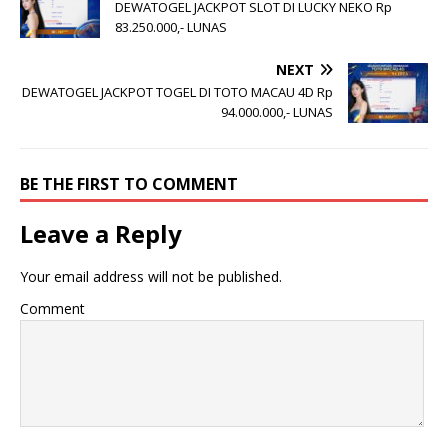
DEWATOGEL JACKPOT SLOT DI LUCKY NEKO Rp
83.250.000,- LUNAS
NEXT
DEWATOGEL JACKPOT TOGEL DI TOTO MACAU 4D Rp
94.000.000,- LUNAS
BE THE FIRST TO COMMENT
Leave a Reply
Your email address will not be published.
Comment