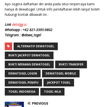
Ayo segera daftarkan diri anda pada situs terpercaya kami
hanya di dewatogel. Untuk info pendaftaran lebih lanjut boleh
hubungi kontak dibawah ini :
Link
detolgg.cc
Whatsapp :
+62 8
21-3395-9802
Telegram : @dewa_togel
ALTERNATIF DEWATOGEL
BUKTI JACKPOT DEWATOGEL
BUKTI MENANG DEWATOGEL
BUKTI TRANSFER
DEWATOGEL LOGIN
DEWATOGEL MOBILE
DEWATOGEL PENIPU
JACKPOT TOGEL
TOGEL INDONESIA
TOGEL WLA
PREVIOUS