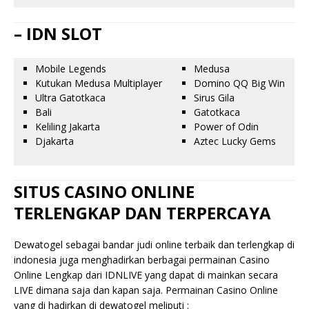
– IDN SLOT
Mobile Legends
Medusa
Kutukan Medusa Multiplayer
Domino QQ Big Win
Ultra Gatotkaca
Sirus Gila
Bali
Gatotkaca
Keliling Jakarta
Power of Odin
Djakarta
Aztec Lucky Gems
SITUS CASINO ONLINE
TERLENGKAP DAN TERPERCAYA
Dewatogel sebagai bandar judi online terbaik dan terlengkap di
indonesia juga menghadirkan berbagai permainan Casino
Online Lengkap dari IDNLIVE yang dapat di mainkan secara
LIVE dimana saja dan kapan saja. Permainan Casino Online
yang di hadirkan di dewatogel meliputi :