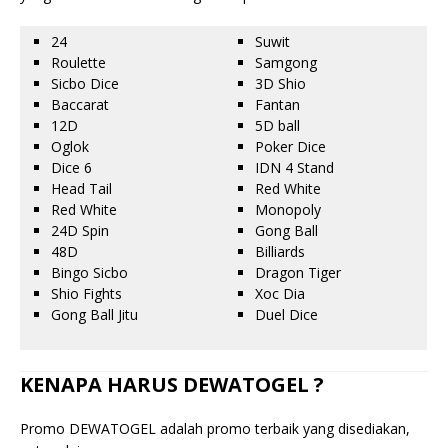
24
Suwit
Roulette
Samgong
Sicbo Dice
3D Shio
Baccarat
Fantan
12D
5D ball
Oglok
Poker Dice
Dice 6
IDN 4 Stand
Head Tail
Red White
Red White
Monopoly
24D Spin
Gong Ball
48D
Billiards
Bingo Sicbo
Dragon Tiger
Shio Fights
Xoc Dia
Gong Ball Jitu
Duel Dice
KENAPA HARUS DEWATOGEL ?
Promo DEWATOGEL adalah promo terbaik yang disediakan,