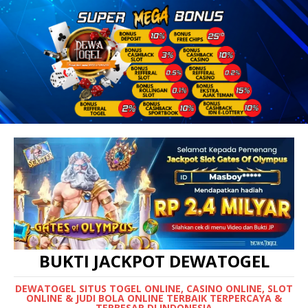
BUKTI JACKPOT DEWATOGEL
DEWATOGEL SITUS TOGEL ONLINE, CASINO ONLINE, SLOT
ONLINE & JUDI BOLA ONLINE TERBAIK TERPERCAYA &
TERBESAR DI INDONESIA