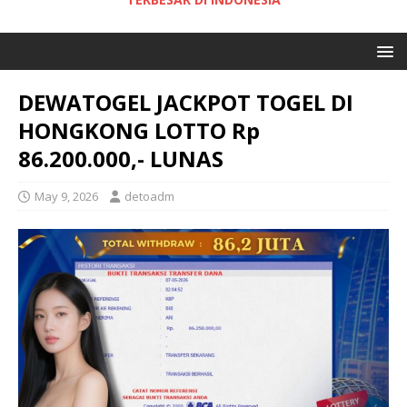
DEWATOGEL JACKPOT TOGEL DI
HONGKONG LOTTO Rp
86.200.000,- LUNAS
May 9, 2026
detoadm