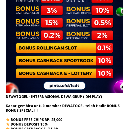
DEWATOGEL - INTERNASIONAL DEWA GRUP (IDN PLAY)
Kabar gembira untuk member DEWATOGEL telah Hadir
BONUS-
BONUS SPECIAL
!!!
BONUS FREE CHIPS RP. 25,000
BONUS DEPOSIT 10%
BONUS CASHBACK SLOT 3%