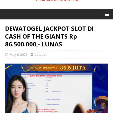
DEWATOGEL JACKPOT SLOT DI
CASH OF THE GIANTS Rp
86.500.000,- LUNAS
May 6, 2026
detoadm