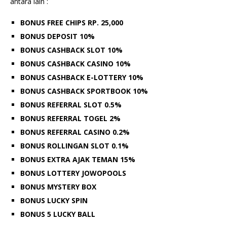
antara lain :
BONUS FREE CHIPS RP. 25,000
BONUS DEPOSIT 10%
BONUS CASHBACK SLOT 10%
BONUS CASHBACK CASINO 10%
BONUS CASHBACK E-LOTTERY 10%
BONUS CASHBACK SPORTBOOK 10%
BONUS REFERRAL SLOT 0.5%
BONUS REFERRAL TOGEL 2%
BONUS REFERRAL CASINO 0.2%
BONUS ROLLINGAN SLOT 0.1%
BONUS EXTRA AJAK TEMAN 15%
BONUS LOTTERY JOWOPOOLS
BONUS MYSTERY BOX
BONUS LUCKY SPIN
BONUS 5 LUCKY BALL