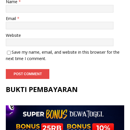
Name
*
Email
*
Website
Save my name, email, and website in this browser for the
next time I comment.
BUKTI PEMBAYARAN