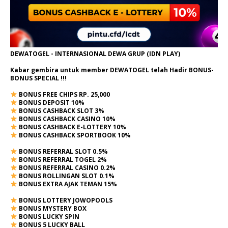
DEWATOGEL - INTERNASIONAL DEWA GRUP (IDN PLAY)
Kabar gembira untuk member DEWATOGEL telah Hadir
BONUS-
BONUS SPECIAL
!!!
BONUS FREE CHIPS RP. 25,000
BONUS DEPOSIT 10%
BONUS CASHBACK SLOT 3%
BONUS CASHBACK CASINO 10%
BONUS CASHBACK E-LOTTERY 10%
BONUS CASHBACK SPORTBOOK 10%
BONUS REFERRAL SLOT 0.5%
BONUS REFERRAL TOGEL 2%
BONUS REFERRAL CASINO 0.2%
BONUS ROLLINGAN SLOT 0.1%
BONUS EXTRA AJAK TEMAN 15%
BONUS LOTTERY JOWOPOOLS
BONUS MYSTERY BOX
BONUS LUCKY SPIN
BONUS 5 LUCKY BALL