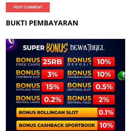
BUKTI PEMBAYARAN