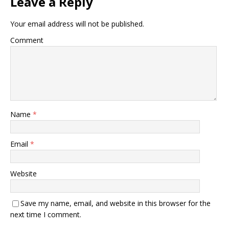
Leave a Reply
Your email address will not be published.
Comment
Name
*
Email
*
Website
Save my name, email, and website in this browser for the
next time I comment.