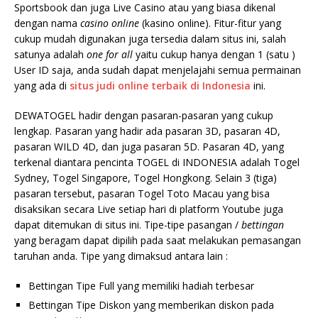
Sportsbook dan juga Live Casino atau yang biasa dikenal
dengan nama
casino online
(kasino online). Fitur-fitur yang
cukup mudah digunakan juga tersedia dalam situs ini, salah
satunya adalah
one for all
yaitu cukup hanya dengan 1 (satu )
User ID saja, anda sudah dapat menjelajahi semua permainan
yang ada di
situs judi online terbaik di Indonesia
ini.
DEWATOGEL hadir dengan pasaran-pasaran yang cukup
lengkap. Pasaran yang hadir ada pasaran 3D, pasaran 4D,
pasaran WILD 4D, dan juga pasaran 5D. Pasaran 4D, yang
terkenal diantara pencinta TOGEL di INDONESIA adalah Togel
Sydney, Togel Singapore, Togel Hongkong. Selain 3 (tiga)
pasaran tersebut, pasaran Togel Toto Macau yang bisa
disaksikan secara Live setiap hari di platform Youtube juga
dapat ditemukan di situs ini. Tipe-tipe pasangan /
bettingan
yang beragam dapat dipilih pada saat melakukan pemasangan
taruhan anda. Tipe yang dimaksud antara lain :
Bettingan Tipe Full yang memiliki hadiah terbesar
Bettingan Tipe Diskon yang memberikan diskon pada