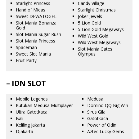
Starlight Princess
Candy Village
Hand of Midas
Starlight Christmas
Sweet DEWATOGEL
Joker Jewels
Slot Mania Bonanza
5 Lion Gold
Gold
5 Lion Gold Megaways
Slot Mania Sugar Rush
Wild West Gold
Slot Mania Princess
Wild West Megaways
Spaceman
Slot Mania Gates
Sweet Slot Mania
Olympus
Fruit Party
– IDN SLOT
Mobile Legends
Medusa
Kutukan Medusa Multiplayer
Domino QQ Big Win
Ultra Gatotkaca
Sirus Gila
Bali
Gatotkaca
Keliling Jakarta
Power of Odin
Djakarta
Aztec Lucky Gems