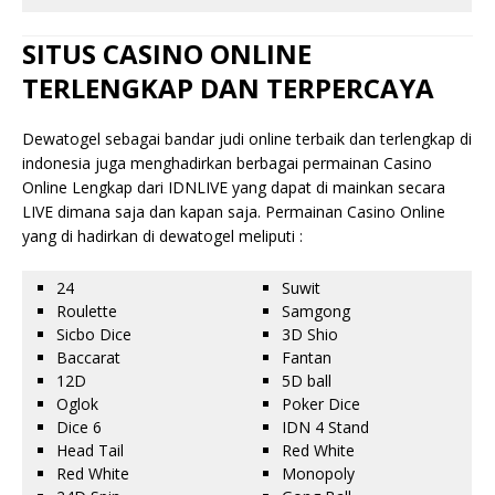
SITUS CASINO ONLINE
TERLENGKAP DAN TERPERCAYA
Dewatogel sebagai bandar judi online terbaik dan terlengkap di
indonesia juga menghadirkan berbagai permainan Casino
Online Lengkap dari IDNLIVE yang dapat di mainkan secara
LIVE dimana saja dan kapan saja. Permainan Casino Online
yang di hadirkan di dewatogel meliputi :
24
Suwit
Roulette
Samgong
Sicbo Dice
3D Shio
Baccarat
Fantan
12D
5D ball
Oglok
Poker Dice
Dice 6
IDN 4 Stand
Head Tail
Red White
Red White
Monopoly