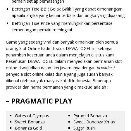
pemain setiap pemasangan
Bettingan Tipe BB ( Bolak Balik ) yang dapat dimenangkan
apabila angka yang keluar terbalik dari angka yang dipasang
Bettingan Tipe Prize yang memungkinkan persentase
kemenangan pemain meningkat.
Game yang sedang viral dan banyak dimainkan oleh semua
orang, Slot Online hadir di situs DEWATOGEL ini sebagai
penambah keseruan anda dalam menjelajah di situs kami.
Keseriusan DEWATOGEL dalam menyediakan permainan slot
online diwujudkan dalam kerjasamanya dengan
provider
/
penyedia slot online kelas dunia yang juga sudah banyak
dikenal oleh banyak masyarakat di Indonesia. Beberapa
provider dan nama permainan yang dimaksud adalah :
– PRAGMATIC PLAY
Gates of Olympus
Pyramid Bonanza
Sweet Bonanza
Sweet Bonanza Xmas
Bonanza Gold
Sugar Rush