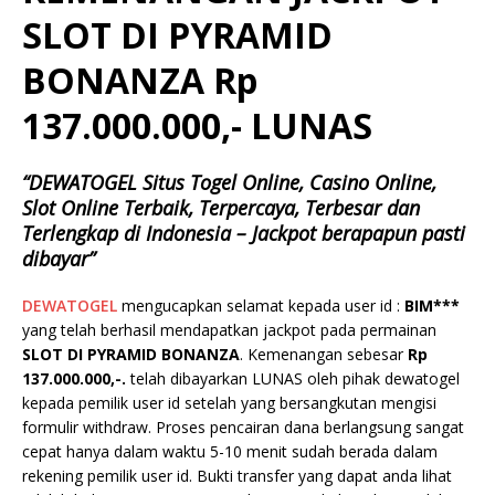
SLOT DI PYRAMID
BONANZA Rp
137.000.000,- LUNAS
“DEWATOGEL Situs Togel Online, Casino Online,
Slot Online Terbaik, Terpercaya, Terbesar dan
Terlengkap di Indonesia – Jackpot berapapun pasti
dibayar”
DEWATOGEL
mengucapkan selamat kepada user id :
BIM***
yang telah berhasil mendapatkan jackpot pada permainan
SLOT DI PYRAMID BONANZA
. Kemenangan sebesar
Rp
137.000.000,-.
telah dibayarkan LUNAS oleh pihak dewatogel
kepada pemilik user id setelah yang bersangkutan mengisi
formulir withdraw. Proses pencairan dana berlangsung sangat
cepat hanya dalam waktu 5-10 menit sudah berada dalam
rekening pemilik user id. Bukti transfer yang dapat anda lihat