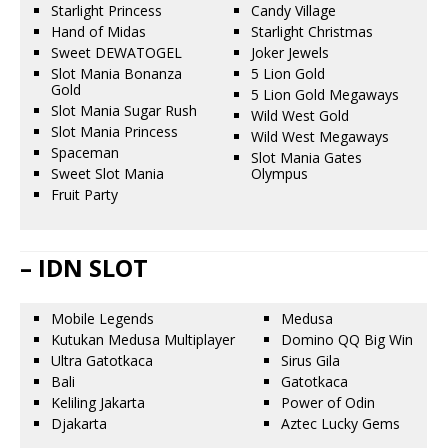
Starlight Princess
Candy Village
Hand of Midas
Starlight Christmas
Sweet DEWATOGEL
Joker Jewels
Slot Mania Bonanza
5 Lion Gold
Gold
5 Lion Gold Megaways
Slot Mania Sugar Rush
Wild West Gold
Slot Mania Princess
Wild West Megaways
Spaceman
Slot Mania Gates
Sweet Slot Mania
Olympus
Fruit Party
– IDN SLOT
Mobile Legends
Medusa
Kutukan Medusa Multiplayer
Domino QQ Big Win
Ultra Gatotkaca
Sirus Gila
Bali
Gatotkaca
Keliling Jakarta
Power of Odin
Djakarta
Aztec Lucky Gems