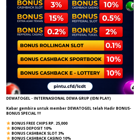
DEWATOGEL - INTERNASIONAL DEWA GRUP (IDN PLAY)
Kabar gembira untuk member DEWATOGEL telah Hadir
BONUS-
BONUS SPECIAL
!!!
BONUS FREE CHIPS RP. 25,000
BONUS DEPOSIT 10%
BONUS CASHBACK SLOT 3%
BONUS CASHBACK CASINO 10%