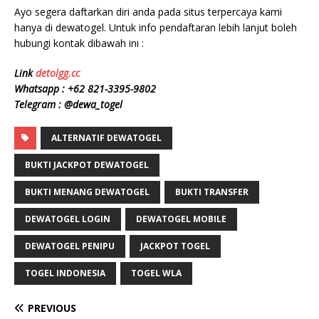
Ayo segera daftarkan diri anda pada situs terpercaya kami
hanya di dewatogel. Untuk info pendaftaran lebih lanjut boleh
hubungi kontak dibawah ini :
Link
detolgg.cc
Whatsapp :
+62 8
21-3395-9802
Telegram : @dewa_togel
ALTERNATIF DEWATOGEL
BUKTI JACKPOT DEWATOGEL
BUKTI MENANG DEWATOGEL
BUKTI TRANSFER
DEWATOGEL LOGIN
DEWATOGEL MOBILE
DEWATOGEL PENIPU
JACKPOT TOGEL
TOGEL INDONESIA
TOGEL WLA
PREVIOUS