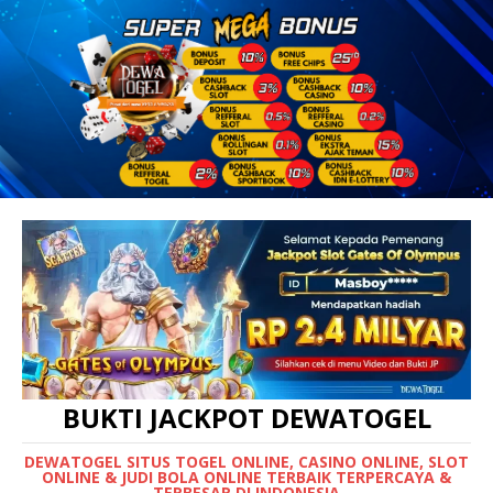
BUKTI JACKPOT DEWATOGEL
DEWATOGEL SITUS TOGEL ONLINE, CASINO ONLINE, SLOT
ONLINE & JUDI BOLA ONLINE TERBAIK TERPERCAYA &
TERBESAR DI INDONESIA