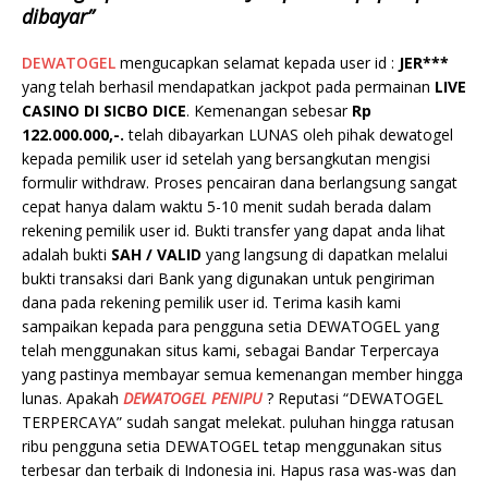
dibayar”
DEWATOGEL
mengucapkan selamat kepada user id :
JER***
yang telah berhasil mendapatkan jackpot pada permainan
LIVE
CASINO DI SICBO DICE
. Kemenangan sebesar
Rp
122.000.000,-.
telah dibayarkan LUNAS oleh pihak dewatogel
kepada pemilik user id setelah yang bersangkutan mengisi
formulir withdraw. Proses pencairan dana berlangsung sangat
cepat hanya dalam waktu 5-10 menit sudah berada dalam
rekening pemilik user id. Bukti transfer yang dapat anda lihat
adalah bukti
SAH / VALID
yang langsung di dapatkan melalui
bukti transaksi dari Bank yang digunakan untuk pengiriman
dana pada rekening pemilik user id. Terima kasih kami
sampaikan kepada para pengguna setia DEWATOGEL yang
telah menggunakan situs kami, sebagai Bandar Terpercaya
yang pastinya membayar semua kemenangan member hingga
lunas. Apakah
DEWATOGEL PENIPU
? Reputasi “DEWATOGEL
TERPERCAYA” sudah sangat melekat. puluhan hingga ratusan
ribu pengguna setia DEWATOGEL tetap menggunakan situs
terbesar dan terbaik di Indonesia ini. Hapus rasa was-was dan