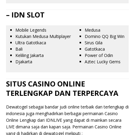
– IDN SLOT
Mobile Legends
Medusa
Kutukan Medusa Multiplayer
Domino QQ Big Win
Ultra Gatotkaca
Sirus Gila
Bali
Gatotkaca
Keliling Jakarta
Power of Odin
Djakarta
Aztec Lucky Gems
SITUS CASINO ONLINE
TERLENGKAP DAN TERPERCAYA
Dewatogel sebagai bandar judi online terbaik dan terlengkap di
indonesia juga menghadirkan berbagai permainan Casino
Online Lengkap dari IDNLIVE yang dapat di mainkan secara
LIVE dimana saja dan kapan saja. Permainan Casino Online
yang di hadirkan di dewatogel meliputi :