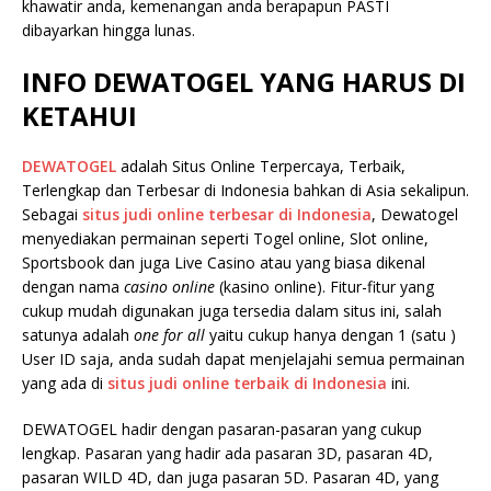
khawatir anda, kemenangan anda berapapun PASTI
dibayarkan hingga lunas.
INFO DEWATOGEL YANG HARUS DI
KETAHUI
DEWATOGEL
adalah Situs Online Terpercaya, Terbaik,
Terlengkap dan Terbesar di Indonesia bahkan di Asia sekalipun.
Sebagai
situs jud
i
online terbesar di Indonesia
, Dewatogel
menyediakan permainan seperti Togel online, Slot online,
Sportsbook dan juga Live Casino atau yang biasa dikenal
dengan nama
casino online
(kasino online). Fitur-fitur yang
cukup mudah digunakan juga tersedia dalam situs ini, salah
satunya adalah
one for all
yaitu cukup hanya dengan 1 (satu )
User ID saja, anda sudah dapat menjelajahi semua permainan
yang ada di
situs judi online terbaik di Indonesia
ini.
DEWATOGEL hadir dengan pasaran-pasaran yang cukup
lengkap. Pasaran yang hadir ada pasaran 3D, pasaran 4D,
pasaran WILD 4D, dan juga pasaran 5D. Pasaran 4D, yang