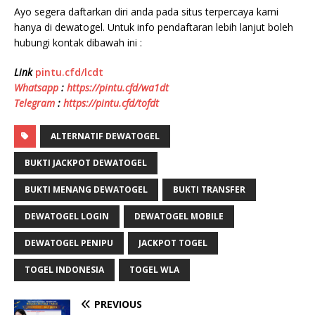
Ayo segera daftarkan diri anda pada situs terpercaya kami
hanya di dewatogel. Untuk info pendaftaran lebih lanjut boleh
hubungi kontak dibawah ini :
Link
pintu.cfd/lcdt
Whatsapp
:
https://pintu.cfd/wa1dt
Telegram
:
https://pintu.cfd/tofdt
ALTERNATIF DEWATOGEL
BUKTI JACKPOT DEWATOGEL
BUKTI MENANG DEWATOGEL
BUKTI TRANSFER
DEWATOGEL LOGIN
DEWATOGEL MOBILE
DEWATOGEL PENIPU
JACKPOT TOGEL
TOGEL INDONESIA
TOGEL WLA
PREVIOUS