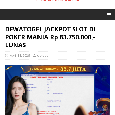
DEWATOGEL JACKPOT SLOT DI
POKER MANIA Rp 83.750.000,-
LUNAS
April 11, 2026
detoadm