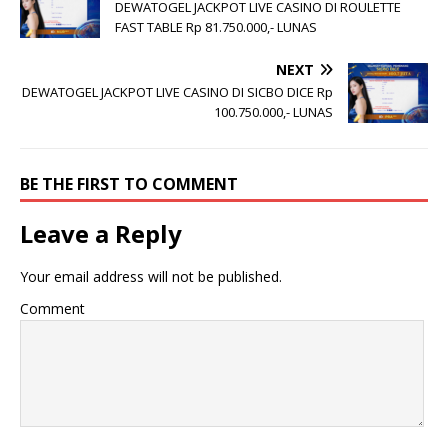
DEWATOGEL JACKPOT LIVE CASINO DI ROULETTE
FAST TABLE Rp 81.750.000,- LUNAS
NEXT
DEWATOGEL JACKPOT LIVE CASINO DI SICBO DICE Rp
100.750.000,- LUNAS
BE THE FIRST TO COMMENT
Leave a Reply
Your email address will not be published.
Comment