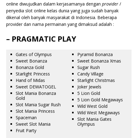
online diwujudkan dalam kerjasamanya dengan
provider
/
penyedia slot online kelas dunia yang juga sudah banyak
dikenal oleh banyak masyarakat di Indonesia. Beberapa
provider dan nama permainan yang dimaksud adalah :
– PRAGMATIC PLAY
Gates of Olympus
Pyramid Bonanza
Sweet Bonanza
Sweet Bonanza Xmas
Bonanza Gold
Sugar Rush
Starlight Princess
Candy Village
Hand of Midas
Starlight Christmas
Sweet DEWATOGEL
Joker Jewels
Slot Mania Bonanza
5 Lion Gold
Gold
5 Lion Gold Megaways
Slot Mania Sugar Rush
Wild West Gold
Slot Mania Princess
Wild West Megaways
Spaceman
Slot Mania Gates
Sweet Slot Mania
Olympus
Fruit Party