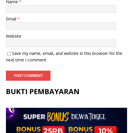
Name
*
Email
*
Website
Save my name, email, and website in this browser for the
next time I comment.
BUKTI PEMBAYARAN