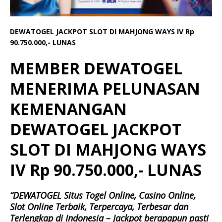
DEWATOGEL JACKPOT SLOT DI MAHJONG WAYS IV Rp
90.750.000,- LUNAS
MEMBER DEWATOGEL
MENERIMA PELUNASAN
KEMENANGAN
DEWATOGEL JACKPOT
SLOT DI MAHJONG WAYS
IV Rp 90.750.000,- LUNAS
“DEWATOGEL Situs Togel Online, Casino Online,
Slot Online Terbaik, Terpercaya, Terbesar dan
Terlengkap di Indonesia – Jackpot berapapun pasti