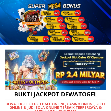
BUKTI JACKPOT DEWATOGEL
DEWATOGEL SITUS TOGEL ONLINE, CASINO ONLINE, SLOT
ONLINE & JUDI BOLA ONLINE TERBAIK TERPERCAYA &
TERBESAR DI INDONESIA