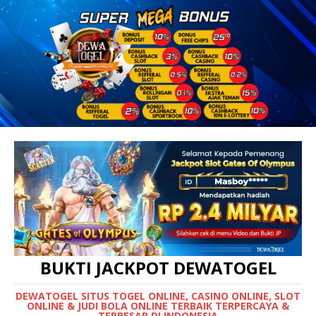
BUKTI JACKPOT DEWATOGEL
DEWATOGEL SITUS TOGEL ONLINE, CASINO ONLINE, SLOT
ONLINE & JUDI BOLA ONLINE TERBAIK TERPERCAYA &
TERBESAR DI INDONESIA