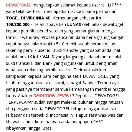
DEWATOGEL
mengucapkan selamat kepada user id :
LIT***
yang telah berhasil mendapatkan jackpot pada permainan
TOGEL DI VIRGINIA 4D.
Kemenangan sebesar
Rp
109.800.000,-.
telah dibayarkan
LUNAS
oleh pihak dewatogel
kepada pemilik user id setelah yang bersangkutan mengisi
formulir withdraw. Proses pencairan dana berlangsung sangat
cepat hanya dalam waktu 5-10 menit sudah berada dalam
rekening pemilik user id. Bukti transfer yang dapat anda lihat
adalah bukti
SAH / VALID
yang langsung di dapatkan melalui
bukti transaksi dari Bank yang digunakan untuk pengiriman
dana pada rekening pemilik user id. Terima kasih kami
sampaikan kepada para pengguna setia DEWATOGEL yang
telah menggunakan situs kami, sebagai Bandar Terpercaya
yang pastinya membayar semua kemenangan member hingga
lunas. Apakah
DEWATOGEL PENIPU
? Reputasi “DEWATOGEL
TERPERCAYA” sudah sangat melekat. puluhan hingga ratusan
ribu pengguna setia DEWATOGEL tetap menggunakan situs
terbesar dan terbaik di Indonesia ini. Hapus rasa was-was dan
khawatir anda, kemenangan anda berapapun PASTI
dibayarkan hingga lunas.