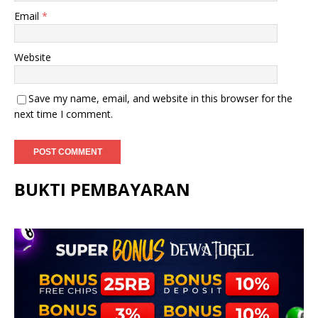
Email
*
Website
Save my name, email, and website in this browser for the
next time I comment.
BUKTI PEMBAYARAN