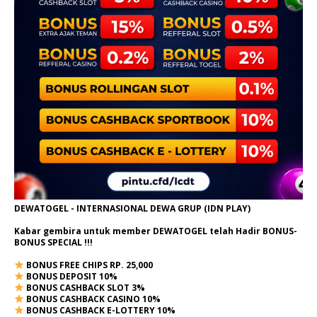
DEWATOGEL - INTERNASIONAL DEWA GRUP (IDN PLAY)
Kabar gembira untuk member DEWATOGEL telah Hadir
BONUS-
BONUS SPECIAL
!!!
BONUS FREE CHIPS RP. 25,000
BONUS DEPOSIT 10%
BONUS CASHBACK SLOT 3%
BONUS CASHBACK CASINO 10%
BONUS CASHBACK E-LOTTERY 10%