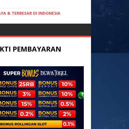
YA & TERBESAR DI INDONESIA
KTI PEMBAYARAN