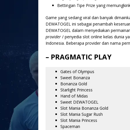
Bettingan Tipe Prize yang memungki
Game yang sedang viral dan banyak dimainkan
DEWATOGEL ini sebagai penambah keseruan a
DEWATOGEL dalam menyediakan permainan s
provider
/ penyedia slot online kelas dunia 
Indonesia. Beberapa provider dan nama per
– PRAGMATIC PLAY
Gates of Olympus
Sweet Bonanza
Bonanza Gold
Starlight Princess
Hand of Midas
Sweet DEWATOGEL
Slot Mania Bonanza Gold
Slot Mania Sugar Rush
Slot Mania Princess
Spaceman