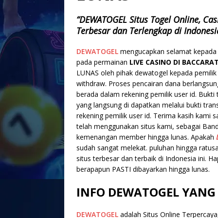
“DEWATOGEL Situs Togel Online, Casi
Terbesar dan Terlengkap di Indonesi
DEWATOGEL
mengucapkan selamat kepada u
pada permainan
LIVE CASINO DI BACCARA
LUNAS oleh pihak dewatogel kepada pemilik u
withdraw. Proses pencairan dana berlangsu
berada dalam rekening pemilik user id. Bukti 
yang langsung di dapatkan melalui bukti tra
rekening pemilik user id. Terima kasih ka
telah menggunakan situs kami, sebagai Ba
kemenangan member hingga lunas. Apakah
sudah sangat melekat. puluhan hingga rat
situs terbesar dan terbaik di Indonesia ini
berapapun PASTI dibayarkan hingga lunas.
INFO DEWATOGEL YANG 
DEWATOGEL
adalah Situs Online Terpercaya