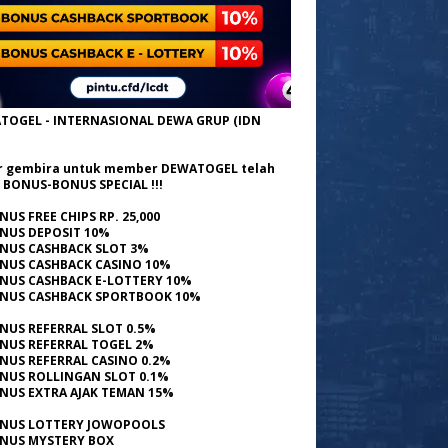
TOGEL - INTERNASIONAL DEWA GRUP (IDN
r gembira untuk member DEWATOGEL telah
r
BONUS-BONUS SPECIAL
!!!
US FREE CHIPS RP. 25,000
NUS DEPOSIT 10%
NUS CASHBACK SLOT 3%
NUS CASHBACK CASINO 10%
NUS CASHBACK E-LOTTERY 10%
NUS CASHBACK SPORTBOOK 10%
NUS REFERRAL SLOT 0.5%
NUS REFERRAL TOGEL 2%
NUS REFERRAL CASINO 0.2%
NUS ROLLINGAN SLOT 0.1%
NUS EXTRA AJAK TEMAN 15%
NUS LOTTERY JOWOPOOLS
NUS MYSTERY BOX