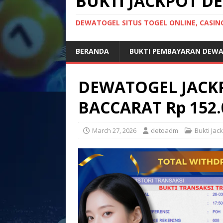
BUKTI JACKPOT D
DEWATOGEL SITUS TOGEL ONLINE, CASINO
BERANDA
BUKTI PEMBAYARAN DEW
DEWATOGEL JACKP
BACCARAT Rp 152.
March 27, 2026
detoadm
Bukti Ja