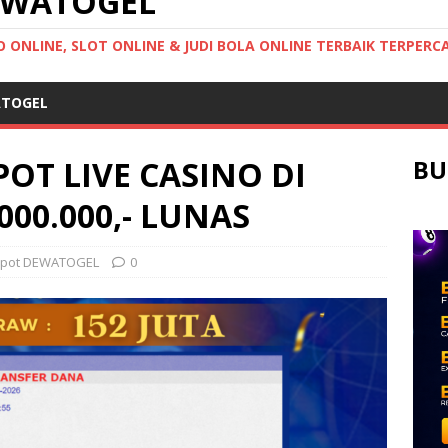
EWATOGEL
 ONLINE, SLOT ONLINE & JUDI BOLA ONLINE TERBAIK TERPERCA
ATOGEL
OT LIVE CASINO DI
BU
000.000,- LUNAS
ckpot DEWATOGEL
0