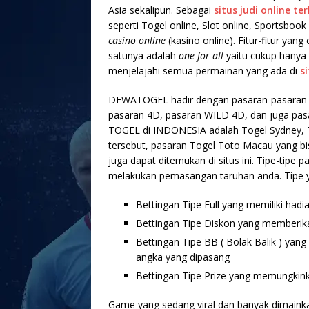
Asia sekalipun. Sebagai
situs jud
i
online ter
seperti Togel online, Slot online, Sportsboo
casino online
(kasino online). Fitur-fitur yan
satunya adalah
one for all
yaitu cukup hanya 
menjelajahi semua permainan yang ada di
s
DEWATOGEL hadir dengan pasaran-pasaran y
pasaran 4D, pasaran WILD 4D, dan juga pasa
TOGEL di INDONESIA adalah Togel Sydney, To
tersebut, pasaran Togel Toto Macau yang bis
juga dapat ditemukan di situs ini. Tipe-tipe 
melakukan pemasangan taruhan anda. Tipe ya
Bettingan Tipe Full yang memiliki hadi
Bettingan Tipe Diskon yang memberik
Bettingan Tipe BB ( Bolak Balik ) yang
angka yang dipasang
Bettingan Tipe Prize yang memungki
Game yang sedang viral dan banyak dimainkan