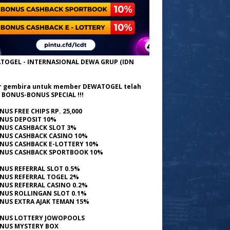
TOGEL - INTERNASIONAL DEWA GRUP (IDN
r gembira untuk member DEWATOGEL telah
r
BONUS-BONUS SPECIAL
!!!
US FREE CHIPS RP. 25,000
NUS DEPOSIT 10%
NUS CASHBACK SLOT 3%
NUS CASHBACK CASINO 10%
NUS CASHBACK E-LOTTERY 10%
NUS CASHBACK SPORTBOOK 10%
NUS REFERRAL SLOT 0.5%
NUS REFERRAL TOGEL 2%
NUS REFERRAL CASINO 0.2%
NUS ROLLINGAN SLOT 0.1%
NUS EXTRA AJAK TEMAN 15%
NUS LOTTERY JOWOPOOLS
NUS MYSTERY BOX