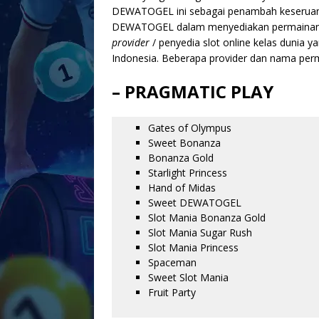
DEWATOGEL ini sebagai penambah keseruan a
DEWATOGEL dalam menyediakan permainan s
provider
/ penyedia slot online kelas dunia 
Indonesia. Beberapa provider dan nama per
– PRAGMATIC PLAY
Gates of Olympus
Sweet Bonanza
Bonanza Gold
Starlight Princess
Hand of Midas
Sweet DEWATOGEL
Slot Mania Bonanza Gold
Slot Mania Sugar Rush
Slot Mania Princess
Spaceman
Sweet Slot Mania
Fruit Party