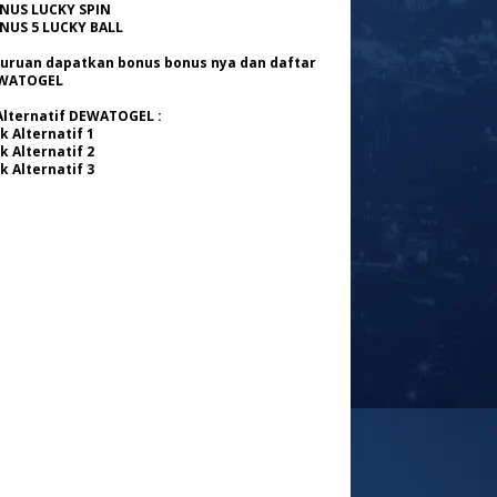
NUS LUCKY SPIN
NUS 5 LUCKY BALL
uruan dapatkan bonus bonus nya dan daftar
EWATOGEL
Alternatif
DEWATOGEL
:
k Alternatif 1
k Alternatif 2
k Alternatif 3