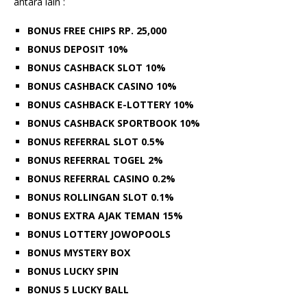
antara lain :
BONUS FREE CHIPS RP. 25,000
BONUS DEPOSIT 10%
BONUS CASHBACK SLOT 10%
BONUS CASHBACK CASINO 10%
BONUS CASHBACK E-LOTTERY 10%
BONUS CASHBACK SPORTBOOK 10%
BONUS REFERRAL SLOT 0.5%
BONUS REFERRAL TOGEL 2%
BONUS REFERRAL CASINO 0.2%
BONUS ROLLINGAN SLOT 0.1%
BONUS EXTRA AJAK TEMAN 15%
BONUS LOTTERY JOWOPOOLS
BONUS MYSTERY BOX
BONUS LUCKY SPIN
BONUS 5 LUCKY BALL