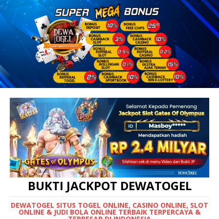
BUKTI JACKPOT DEWATOGEL
DEWATOGEL SITUS TOGEL ONLINE, CASINO ONLINE, SLOT
ONLINE & JUDI BOLA ONLINE TERBAIK TERPERCAYA &
TERBESAR DI INDONESIA