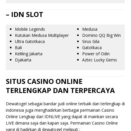
– IDN SLOT
Mobile Legends
Medusa
Kutukan Medusa Multiplayer
Domino QQ Big Win
Ultra Gatotkaca
Sirus Gila
Bali
Gatotkaca
Keliling Jakarta
Power of Odin
Djakarta
Aztec Lucky Gems
SITUS CASINO ONLINE
TERLENGKAP DAN TERPERCAYA
Dewatogel sebagai bandar judi online terbaik dan terlengkap di
indonesia juga menghadirkan berbagai permainan Casino
Online Lengkap dari IDNLIVE yang dapat di mainkan secara
LIVE dimana saja dan kapan saja. Permainan Casino Online
yang di hadirkan di dewatogel meliputi :