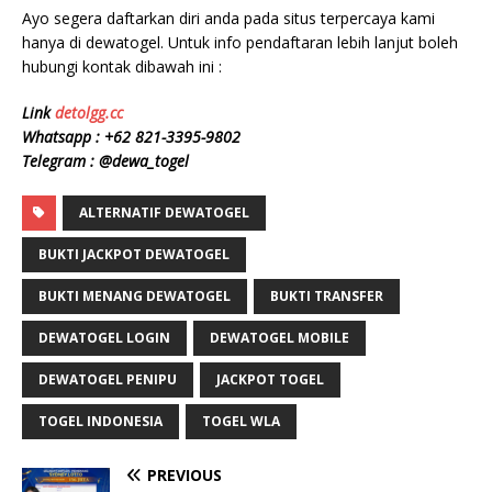
Ayo segera daftarkan diri anda pada situs terpercaya kami
hanya di dewatogel. Untuk info pendaftaran lebih lanjut boleh
hubungi kontak dibawah ini :
Link
detolgg.cc
Whatsapp :
+62 8
21-3395-9802
Telegram : @dewa_togel
ALTERNATIF DEWATOGEL
BUKTI JACKPOT DEWATOGEL
BUKTI MENANG DEWATOGEL
BUKTI TRANSFER
DEWATOGEL LOGIN
DEWATOGEL MOBILE
DEWATOGEL PENIPU
JACKPOT TOGEL
TOGEL INDONESIA
TOGEL WLA
PREVIOUS