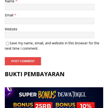
Name
*
Email
*
Website
Save my name, email, and website in this browser for the
next time I comment.
BUKTI PEMBAYARAN