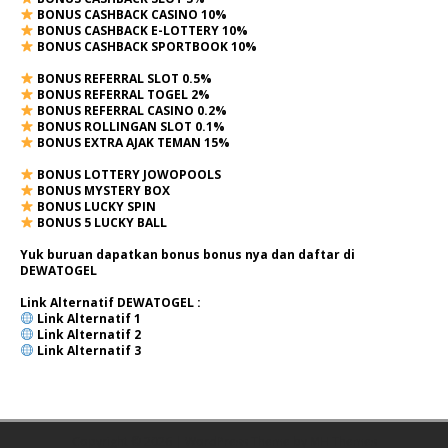
BONUS CASHBACK CASINO 10%
BONUS CASHBACK E-LOTTERY 10%
BONUS CASHBACK SPORTBOOK 10%
BONUS REFERRAL SLOT 0.5%
BONUS REFERRAL TOGEL 2%
BONUS REFERRAL CASINO 0.2%
BONUS ROLLINGAN SLOT 0.1%
BONUS EXTRA AJAK TEMAN 15%
BONUS LOTTERY JOWOPOOLS
BONUS MYSTERY BOX
BONUS LUCKY SPIN
BONUS 5 LUCKY BALL
Yuk buruan dapatkan bonus bonus nya dan daftar di
DEWATOGEL
Link Alternatif
DEWATOGEL
:
Link Alternatif 1
Link Alternatif 2
Link Alternatif 3
Copyright © 2026 | WordPress Theme by
MH Themes