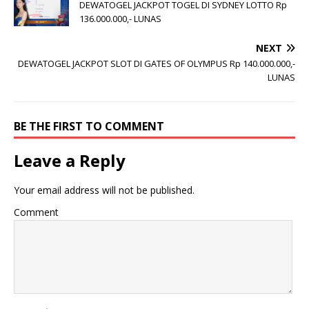
DEWATOGEL JACKPOT TOGEL DI SYDNEY LOTTO Rp
136.000.000,- LUNAS
NEXT
DEWATOGEL JACKPOT SLOT DI GATES OF OLYMPUS Rp 140.000.000,-
LUNAS
BE THE FIRST TO COMMENT
Leave a Reply
Your email address will not be published.
Comment