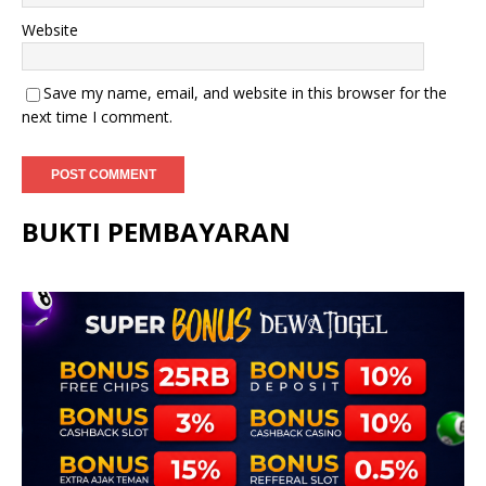
Website
Save my name, email, and website in this browser for the
next time I comment.
BUKTI PEMBAYARAN