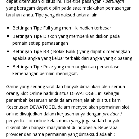
dapat ditemukan di situs ini. Tipe-tipe pasangan /
bettingan
yang beragam dapat dipilih pada saat melakukan pemasangan
taruhan anda. Tipe yang dimaksud antara lain :
Bettingan Tipe Full yang memiliki hadiah terbesar
Bettingan Tipe Diskon yang memberikan diskon pada
pemain setiap pemasangan
Bettingan Tipe BB ( Bolak Balik ) yang dapat dimenangkan
apabila angka yang keluar terbalik dari angka yang dipasang
Bettingan Tipe Prize yang memungkinkan persentase
kemenangan pemain meningkat.
Game yang sedang viral dan banyak dimainkan oleh semua
orang, Slot Online hadir di situs DEWATOGEL ini sebagai
penambah keseruan anda dalam menjelajah di situs kami.
Keseriusan DEWATOGEL dalam menyediakan permainan slot
online diwujudkan dalam kerjasamanya dengan
provider
/
penyedia slot online kelas dunia yang juga sudah banyak
dikenal oleh banyak masyarakat di Indonesia. Beberapa
provider dan nama permainan yang dimaksud adalah :