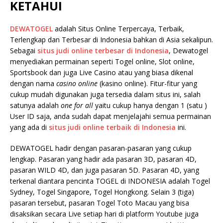
KETAHUI
DEWATOGEL
adalah Situs Online Terpercaya, Terbaik,
Terlengkap dan Terbesar di Indonesia bahkan di Asia sekalipun.
Sebagai
situs judi online terbesar di Indonesia
, Dewatogel
menyediakan permainan seperti Togel online, Slot online,
Sportsbook dan juga Live Casino atau yang biasa dikenal
dengan nama
casino online
(kasino online). Fitur-fitur yang
cukup mudah digunakan juga tersedia dalam situs ini, salah
satunya adalah
one for all
yaitu cukup hanya dengan 1 (satu )
User ID saja, anda sudah dapat menjelajahi semua permainan
yang ada di
situs judi online terbaik di Indonesia
ini.
DEWATOGEL hadir dengan pasaran-pasaran yang cukup
lengkap. Pasaran yang hadir ada pasaran 3D, pasaran 4D,
pasaran WILD 4D, dan juga pasaran 5D. Pasaran 4D, yang
terkenal diantara pencinta TOGEL di INDONESIA adalah Togel
Sydney, Togel Singapore, Togel Hongkong. Selain 3 (tiga)
pasaran tersebut, pasaran Togel Toto Macau yang bisa
disaksikan secara Live setiap hari di platform Youtube juga