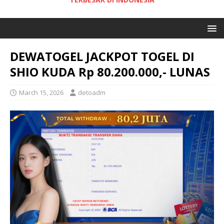
DEWATOGEL JACKPOT TOGEL DI
SHIO KUDA Rp 80.200.000,- LUNAS
March 15, 2026
detoadm