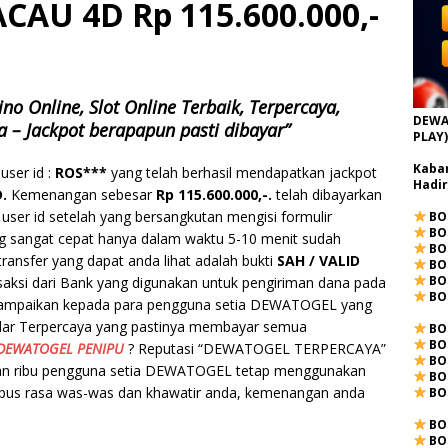
AU 4D Rp 115.600.000,-
no Online, Slot Online Terbaik, Terpercaya,
DEWA
a – Jackpot berapapun pasti dibayar”
PLAY)
Kaba
ser id :
ROS***
yang telah berhasil mendapatkan jackpot
Hadi
.
Kemenangan sebesar
Rp 115.600.000,-.
telah dibayarkan
user id setelah yang bersangkutan mengisi formulir
BON
BO
ng sangat cepat hanya dalam waktu 5-10 menit sudah
BO
transfer yang dapat anda lihat adalah bukti
SAH / VALID
BO
BO
nsaksi dari Bank yang digunakan untuk pengiriman dana pada
BO
mi sampaikan kepada para pengguna setia DEWATOGEL yang
ndar Terpercaya yang pastinya membayar semua
BO
BO
DEWATOGEL PENIPU
? Reputasi “DEWATOGEL TERPERCAYA”
BO
usan ribu pengguna setia DEWATOGEL tetap menggunakan
BO
. Hapus rasa was-was dan khawatir anda, kemenangan anda
BO
BO
BO