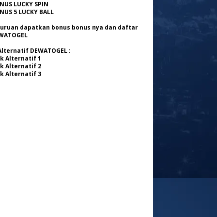
NUS LUCKY SPIN
NUS 5 LUCKY BALL
uruan dapatkan bonus bonus nya dan daftar
EWATOGEL
Alternatif
DEWATOGEL
:
k Alternatif 1
k Alternatif 2
k Alternatif 3