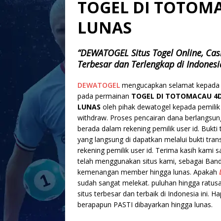
TOGEL DI TOTOMAC
LUNAS
“DEWATOGEL Situs Togel Online, Casi
Terbesar dan Terlengkap di Indonesi
DEWATOGEL
mengucapkan selamat kepada u
pada permainan
TOGEL DI TOTOMACAU 4D
LUNAS
oleh pihak dewatogel kepada pemilik 
withdraw. Proses pencairan dana berlangsu
berada dalam rekening pemilik user id. Bukti 
yang langsung di dapatkan melalui bukti tra
rekening pemilik user id. Terima kasih ka
telah menggunakan situs kami, sebagai Ba
kemenangan member hingga lunas. Apakah
sudah sangat melekat. puluhan hingga rat
situs terbesar dan terbaik di Indonesia ini
berapapun PASTI dibayarkan hingga lunas.