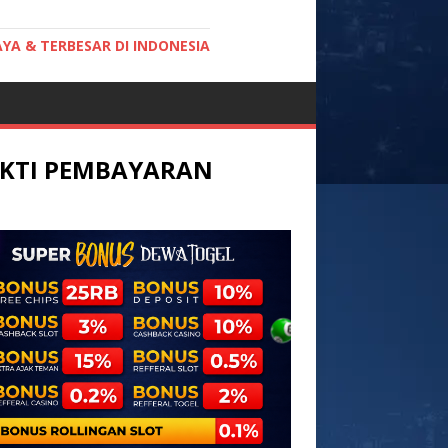
YA & TERBESAR DI INDONESIA
KTI PEMBAYARAN