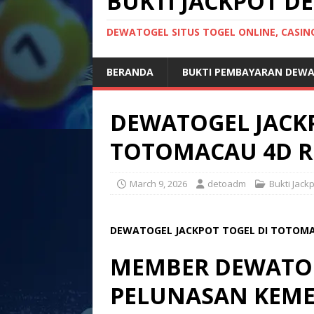
BUKTI JACKPOT D
DEWATOGEL SITUS TOGEL ONLINE, CASINO
BERANDA
BUKTI PEMBAYARAN DEW
DEWATOGEL JACKP
TOTOMACAU 4D Rp 
March 9, 2026
detoadm
Bukti Jac
DEWATOGEL JACKPOT TOGEL DI TOTOMACA
MEMBER DEWATO
PELUNASAN KEM