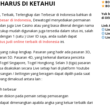
HARUS DI KETAHUI
BO
BO
Yuk b
, Terbaik, Terlengkap dan Terbesar di Indonesia bahkan di
di D
rbesar di Indonesia
, Dewatogel menyediakan permainan
k dan juga Live Casino atau yang biasa dikenal dengan nama
Link 
Lin
g cukup mudah digunakan juga tersedia dalam situs ini, salah
Lin
dengan 1 (satu ) User ID saja, anda sudah dapat
Lin
itus judi online terbaik di Indonesia
ini.
ang cukup lengkap. Pasaran yang hadir ada pasaran 3D,
ran 5D. Pasaran 4D, yang terkenal diantara pencinta
gel Singapore, Togel Hongkong. Selain 3 (tiga) pasaran
a disaksikan secara Live setiap hari di platform Youtube
pasangan /
bettingan
yang beragam dapat dipilih pada saat
ng dimaksud antara lain :
ah terbesar
an diskon pada pemain setiap pemasangan
 dapat dimenangkan apabila angka yang keluar terbalik dari