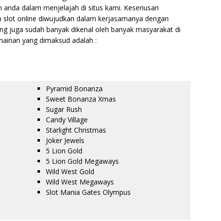
nda dalam menjelajah di situs kami. Keseriusan
lot online diwujudkan dalam kerjasamanya dengan
yang juga sudah banyak dikenal oleh banyak masyarakat di
mainan yang dimaksud adalah :
Pyramid Bonanza
Sweet Bonanza Xmas
Sugar Rush
Candy Village
Starlight Christmas
Joker Jewels
5 Lion Gold
5 Lion Gold Megaways
Wild West Gold
Wild West Megaways
Slot Mania Gates Olympus