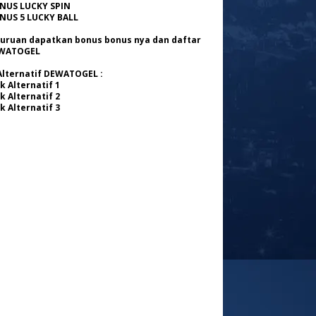
NUS LUCKY SPIN
NUS 5 LUCKY BALL
uruan dapatkan bonus bonus nya dan daftar
EWATOGEL
Alternatif
DEWATOGEL
:
k Alternatif 1
k Alternatif 2
k Alternatif 3