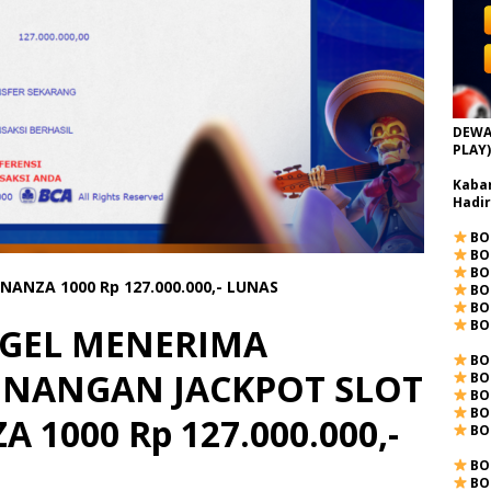
DEWA
PLAY)
Kaba
Hadi
BON
BO
BO
ANZA 1000 Rp 127.000.000,- LUNAS
BO
BO
BO
GEL MENERIMA
BO
NANGAN JACKPOT SLOT
BO
BO
BO
 1000 Rp 127.000.000,-
BO
BO
BO