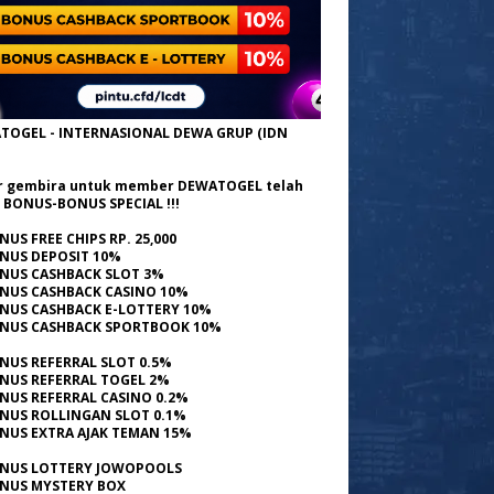
TOGEL - INTERNASIONAL DEWA GRUP (IDN
r gembira untuk member DEWATOGEL telah
r
BONUS-BONUS SPECIAL
!!!
US FREE CHIPS RP. 25,000
NUS DEPOSIT 10%
NUS CASHBACK SLOT 3%
NUS CASHBACK CASINO 10%
NUS CASHBACK E-LOTTERY 10%
NUS CASHBACK SPORTBOOK 10%
NUS REFERRAL SLOT 0.5%
NUS REFERRAL TOGEL 2%
NUS REFERRAL CASINO 0.2%
NUS ROLLINGAN SLOT 0.1%
NUS EXTRA AJAK TEMAN 15%
NUS LOTTERY JOWOPOOLS
NUS MYSTERY BOX