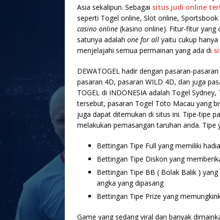
Asia sekalipun. Sebagai
situs judi online te
seperti Togel online, Slot online, Sportsboo
casino online
(kasino online). Fitur-fitur yan
satunya adalah
one for all
yaitu cukup hanya 
menjelajahi semua permainan yang ada di
s
DEWATOGEL hadir dengan pasaran-pasaran y
pasaran 4D, pasaran WILD 4D, dan juga pasa
TOGEL di INDONESIA adalah Togel Sydney, To
tersebut, pasaran Togel Toto Macau yang bis
juga dapat ditemukan di situs ini. Tipe-tipe 
melakukan pemasangan taruhan anda. Tipe ya
Bettingan Tipe Full yang memiliki hadi
Bettingan Tipe Diskon yang memberik
Bettingan Tipe BB ( Bolak Balik ) yang
angka yang dipasang
Bettingan Tipe Prize yang memungki
Game yang sedang viral dan banyak dimainkan