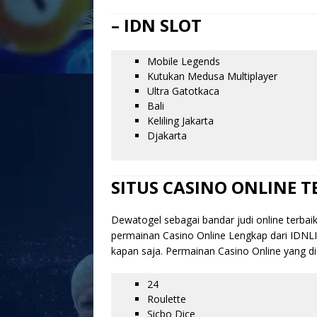
– IDN SLOT
Mobile Legends
Kutukan Medusa Multiplayer
Ultra Gatotkaca
Bali
Keliling Jakarta
Djakarta
SITUS CASINO ONLINE 
Dewatogel sebagai bandar judi online terbai
permainan Casino Online Lengkap dari IDNLI
kapan saja. Permainan Casino Online yang di 
24
Roulette
Sicbo Dice