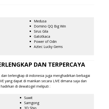
Medusa
Domino QQ Big Win
Sirus Gila
Gatotkaca
Power of Odin
Aztec Lucky Gems
TERLENGKAP DAN TERPERCAYA
k dan terlengkap di indonesia juga menghadirkan berbagai
VE yang dapat di mainkan secara LIVE dimana saja dan
hadirkan di dewatogel meliputi :
Suwit
Samgong
3D Shio