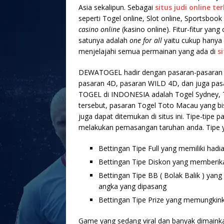
Asia sekalipun. Sebagai
situs judi online te
seperti Togel online, Slot online, Sportsboo
casino online
(kasino online). Fitur-fitur yan
satunya adalah
one for all
yaitu cukup hanya 
menjelajahi semua permainan yang ada di
s
DEWATOGEL hadir dengan pasaran-pasaran y
pasaran 4D, pasaran WILD 4D, dan juga pasa
TOGEL di INDONESIA adalah Togel Sydney, To
tersebut, pasaran Togel Toto Macau yang bis
juga dapat ditemukan di situs ini. Tipe-tipe 
melakukan pemasangan taruhan anda. Tipe ya
Bettingan Tipe Full yang memiliki hadi
Bettingan Tipe Diskon yang memberik
Bettingan Tipe BB ( Bolak Balik ) yang
angka yang dipasang
Bettingan Tipe Prize yang memungki
Game yang sedang viral dan banyak dimainkan