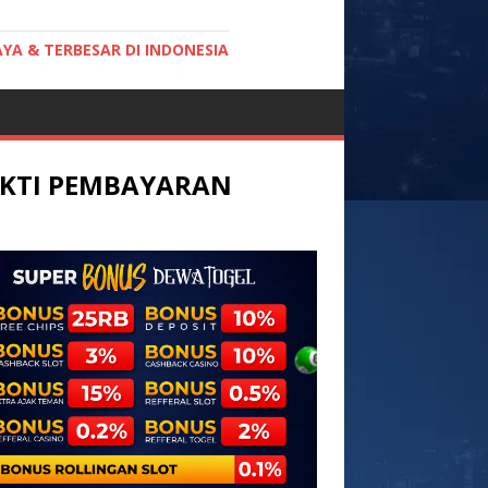
YA & TERBESAR DI INDONESIA
KTI PEMBAYARAN