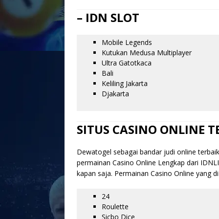
– IDN SLOT
Mobile Legends
Kutukan Medusa Multiplayer
Ultra Gatotkaca
Bali
Keliling Jakarta
Djakarta
SITUS CASINO ONLINE 
Dewatogel sebagai bandar judi online terbai
permainan Casino Online Lengkap dari IDNLI
kapan saja. Permainan Casino Online yang di 
24
Roulette
Sicbo Dice