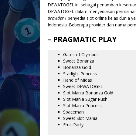
DEWATOGEL ini sebagai penambah keseruan a
DEWATOGEL dalam menyediakan permainan s
provider
/ penyedia slot online kelas dunia 
Indonesia. Beberapa provider dan nama per
– PRAGMATIC PLAY
Gates of Olympus
Sweet Bonanza
Bonanza Gold
Starlight Princess
Hand of Midas
Sweet DEWATOGEL
Slot Mania Bonanza Gold
Slot Mania Sugar Rush
Slot Mania Princess
Spaceman
Sweet Slot Mania
Fruit Party