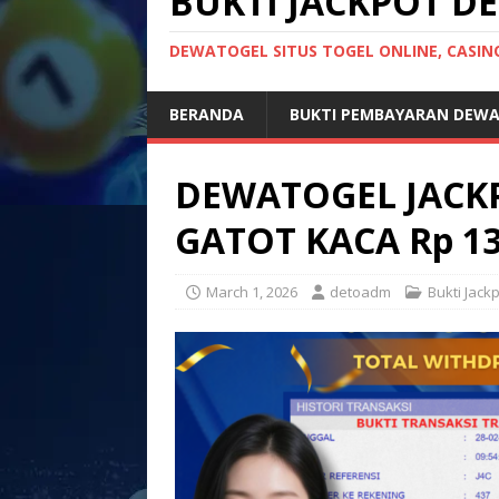
BUKTI JACKPOT D
DEWATOGEL SITUS TOGEL ONLINE, CASINO
BERANDA
BUKTI PEMBAYARAN DEW
DEWATOGEL JACKP
GATOT KACA Rp 13
March 1, 2026
detoadm
Bukti Jac