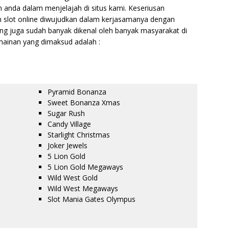
nda dalam menjelajah di situs kami. Keseriusan
lot online diwujudkan dalam kerjasamanya dengan
yang juga sudah banyak dikenal oleh banyak masyarakat di
mainan yang dimaksud adalah :
Pyramid Bonanza
Sweet Bonanza Xmas
Sugar Rush
Candy Village
Starlight Christmas
Joker Jewels
5 Lion Gold
5 Lion Gold Megaways
Wild West Gold
Wild West Megaways
Slot Mania Gates Olympus